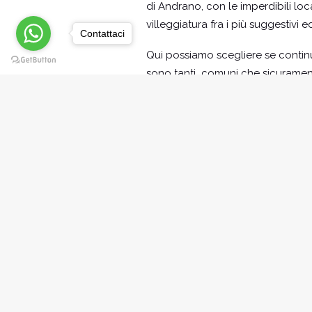
di Andrano, con le imperdibili loc
villeggiatura fra i più suggestivi e
Contattaci
Qui possiamo scegliere se continu
sono tanti comuni che sicuramente
recentemente inserita fra i borghi
cattedrale del XV secolo in Piazz
Francescani Neri, ornata da pregev
restaurati e aperti al pubblico, d
Se invece abbiamo scelto di contin
terra, nel mezzo il ponte del Ciol
Il tempo di un ultimo sguardo all’
che il blu del mare.
Visitiamo il Santuario sul promontor
locali in una gara di lusso ed ec