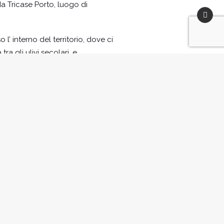
da Tricase Porto, luogo di
’ interno del territorio, dove ci
 gli ulivi secolari, e
inquecentesco palazzo Risolo e la
tina di Santa Eufemia e quella dei
chi frantoi ipogei del paese,
ioni di prodotti locali.
 di litoranea, fino alla fine della
ta la costa salentina.
euca: di fronte a noi non resta
eclettico, costruite dai nobili
l movimentato lungomare.