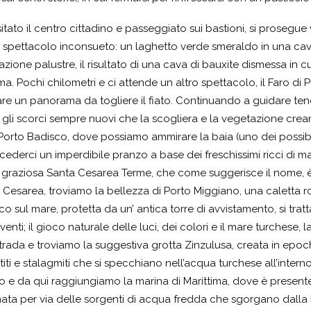
itato il centro cittadino e passeggiato sui bastioni, si prosegue
spettacolo inconsueto: un laghetto verde smeraldo in una cavit
ione palustre, il risultato di una cava di bauxite dismessa in c
Pochi chilometri e ci attende un altro spettacolo, il Faro di Pu
irare un panorama da togliere il fiato. Continuando a guidare te
 gli scorci sempre nuovi che la scogliera e la vegetazione cre
Porto Badisco, dove possiamo ammirare la baia (uno dei possibili
ncederci un imperdibile pranzo a base dei freschissimi ricci di
 la graziosa Santa Cesarea Terme, che come suggerisce il nome,
a Cesarea, troviamo la bellezza di Porto Miggiano, una caletta
o sul mare, protetta da un’ antica torre di avvistamento, si tratt
venti; il gioco naturale delle luci, dei colori e il mare turchese,
rada e troviamo la suggestiva grotta Zinzulusa, creata in epoch
titi e stalagmiti che si specchiano nell’acqua turchese all’inter
e da qui raggiungiamo la marina di Marittima, dove è presente u
mata per via delle sorgenti di acqua fredda che sgorgano dalla 