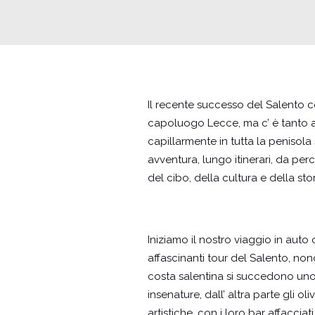
Il recente successo del Salento c
capoluogo Lecce, ma c’ è tanto alt
capillarmente in tutta la penisola 
avventura, lungo itinerari, da perc
del cibo, della cultura e della st
Iniziamo il nostro viaggio in auto
affascinanti tour del Salento, nonc
costa salentina si succedono uno di
insenature, dall’ altra parte gli oli
artistiche, con i loro bar affacciat