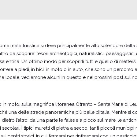
ome meta turistica si deve principalmente allo splendore della 
ro da scoprire: tesori archeologici, naturalistici, paesaggistic
salentina. Un ottimo modo per scoprirli tutti è quello di mettersi l
orrere a piedi, in bici, in moto o in auto, che sono un percorso a
oria locale, vediamone alcuni in questo e nei prossimi post sul n
 o in moto, sulla magnifica litoranea Otranto – Santa Maria di L
hé una delle strade panoramiche più belle d’Italia. Mentre si cost
etro l’altro: da una parte le falesie a picco sul mare, le antiche 
vi secolari, i tipici muretti di pietra a secco, tanti piccoli municipi
i sui centri storici, in cui fermarsi per rinfrescarsi con un pasticc