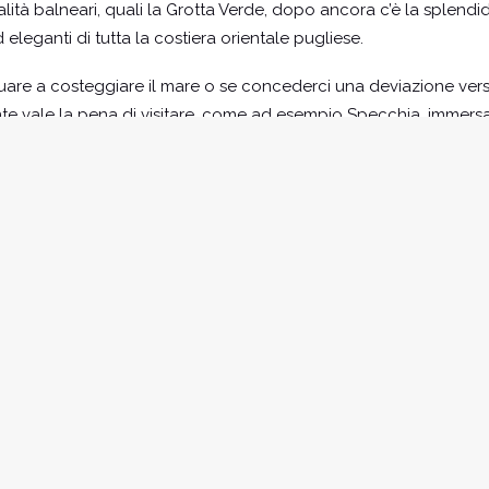
alità balneari, quali la Grotta Verde, dopo ancora c’è la splendi
d eleganti di tutta la costiera orientale pugliese.
are a costeggiare il mare o se concederci una deviazione verso l
 vale la pena di visitare, come ad esempio Specchia, immersa tra
 più belli d’Italia. Tra graziose viuzze e scalinate spiccano il c
a del Popolo; poco distanti il Palazzo Baronale, la Chiesa Bizan
oli affreschi. Vale la pena concedersi anche una visita agli anti
ove spesso e volentieri si possono anche fare meritevoli degustaz
uare lungo la costa, da Marina Serra partono gli ultimi chilometri
o, che domina un’insenatura fra le più amate e fotografate di tut
incantevole costa del Salento e siamo arrivati a Santa Maria di L
io, l’altissimo faro, la cascata dell’acquedotto e le ville in stile 
centricità. Il tempo di cenare e possiamo goderci la nottata su