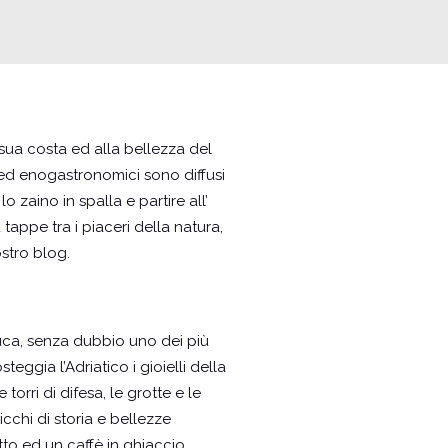
sua costa ed alla bellezza del
i ed enogastronomici sono diffusi
o zaino in spalla e partire all’
 tappe tra i piaceri della natura,
ostro blog.
euca, senza dubbio uno dei più
eggia l’Adriatico i gioielli della
torri di difesa, le grotte e le
 ricchi di storia e bellezze
iotto ed un caffè in ghiaccio.