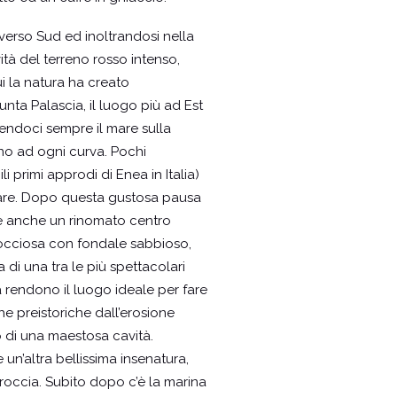
 verso Sud ed inoltrandosi nella
à del terreno rosso intenso,
ui la natura ha creato
nta Palascia, il luogo più ad Est
nendoci sempre il mare sulla
ano ad ogni curva. Pochi
 primi approdi di Enea in Italia)
 mare. Dopo questa gustosa pausa
 è anche un rinomato centro
 rocciosa con fondale sabbioso,
a di una tra le più spettacolari
 la rendono il luogo ideale per fare
e preistoriche dall’erosione
no di una maestosa cavità.
n’altra bellissima insenatura,
roccia. Subito dopo c’è la marina