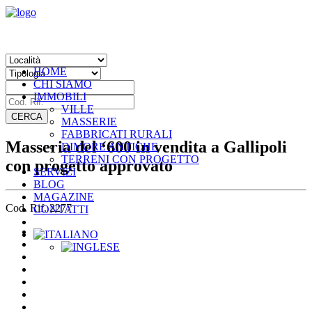
HOME
CHI SIAMO
IMMOBILI
VILLE
MASSERIE
FABBRICATI RURALI
Masseria del ‘600 in vendita a Gallipoli
DIMORE ANTICHE
TERRENI CON PROGETTO
con progetto approvato
SERVIZI
BLOG
MAGAZINE
Cod. Rif. 2277
CONTATTI