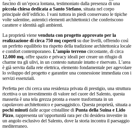
fascino di un’epoca lontana, testimoniato dalla presenza di una
piccola chiesa dedicata a Santo Stefano
, situata nel corpo
principale dell’edificio. I vani tuttora in piedi conservano le tipiche
volte salentine, autentici elementi architettonici che conferiscono
carattere e identità agli ambienti.
La proprietà viene
venduta con progetto approvato per la
realizzazione di circa 750 mq coperti
su due livelli, offrendo così
un perfetto equilibrio tra rispetto della tradizione architettonica locale
e comfort contemporaneo.
L’ampio terreno
circostante, di circa
12.000 mq
, offre spazio e privacy ideali per creare un rifugio di
charme tra gli ulivi, in un contesto naturale intatto e riservato. L’area
è già servita dalla rete elettrica, elemento fondamentale per agevolare
lo sviluppo del progetto e garantire una connessione immediata con i
servizi essenziali.
Perfetta per chi cerca una residenza privata di prestigio, una struttura
ricettiva o un investimento di valore nel cuore del Salento, questa
masseria è una tela grezza pronta a essere trasformata in un
capolavoro architettonico e paesaggistico. Questa proprietà, situata a
pochi minuti
dalle acque cristalline di
Punta della Suina e Lido
Pizzo
, rappresenta un’opportunità rara per chi desidera investire in
un angolo esclusivo del Salento, dove la storia incontra il paesaggio
mediterraneo.