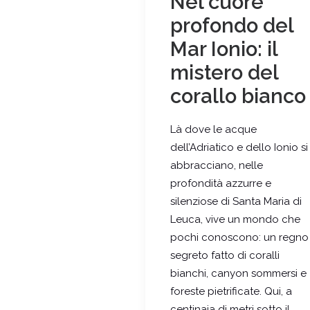
Nel cuore
profondo del
Mar Ionio: il
mistero del
corallo bianco
Là dove le acque
dell’Adriatico e dello Ionio si
abbracciano, nelle
profondità azzurre e
silenziose di Santa Maria di
Leuca, vive un mondo che
pochi conoscono: un regno
segreto fatto di coralli
bianchi, canyon sommersi e
foreste pietrificate. Qui, a
centinaia di metri sotto il