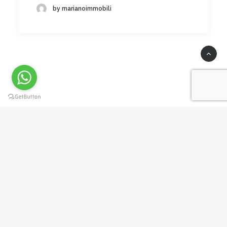
by marianoimmobili
Privacy Preference Center
Privacy Preferences
Per offrirti un'esperienza di navigazione ottimizzata e in linea
con le tue preferenze, www.immobilinelsalento.com e i suoi
partner utilizzano cookies, anche di terze parti. Chiudendo
questo banner, scorrendo questa pagina o cliccando