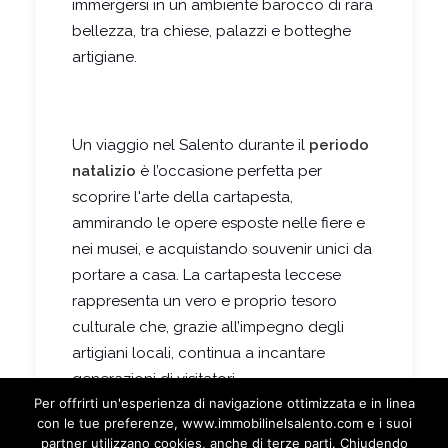
immergersi in un ambiente barocco di rara
bellezza, tra chiese, palazzi e botteghe
artigiane.
Un viaggio nel Salento durante il
periodo
natalizio
è l’occasione perfetta per
scoprire l'arte della cartapesta,
ammirando le opere esposte nelle fiere e
nei musei, e acquistando souvenir unici da
portare a casa. La cartapesta leccese
rappresenta un vero e proprio tesoro
culturale che, grazie all’impegno degli
artigiani locali, continua a incantare
generazioni di visitatori.
Per offrirti un'esperienza di navigazione ottimizzata e in linea
con le tue preferenze, www.immobilinelsalento.com e i suoi
partner utilizzano cookies, anche di terze parti. Chiudendo
by marianoimmobili