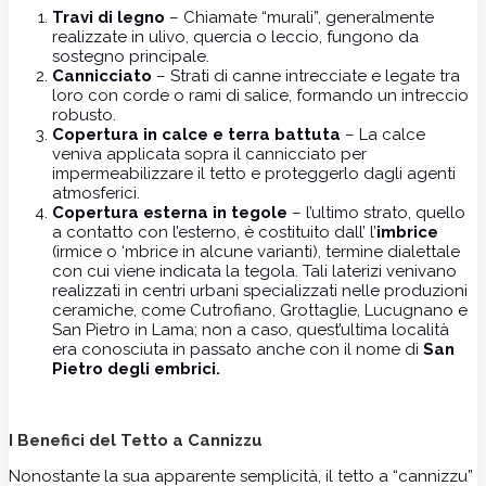
Travi di legno
– Chiamate “murali”, generalmente
realizzate in ulivo, quercia o leccio, fungono da
sostegno principale.
Cannicciato
– Strati di canne intrecciate e legate tra
loro con corde o rami di salice, formando un intreccio
robusto.
Copertura in calce e terra battuta
– La calce
veniva applicata sopra il cannicciato per
impermeabilizzare il tetto e proteggerlo dagli agenti
atmosferici.
Copertura esterna in tegole
– l’ultimo strato, quello
a contatto con l’esterno, è costituito dall’ l’
imbrice
(irmice o ‘mbrice in alcune varianti), termine dialettale
con cui viene indicata la tegola. Tali laterizi venivano
realizzati in centri urbani specializzati nelle produzioni
ceramiche, come Cutrofiano, Grottaglie, Lucugnano e
San Pietro in Lama; non a caso, quest’ultima località
era conosciuta in passato anche con il nome di
San
Pietro degli embrici.
I Benefici del Tetto a Cannizzu
Nonostante la sua apparente semplicità, il tetto a “cannizzu”