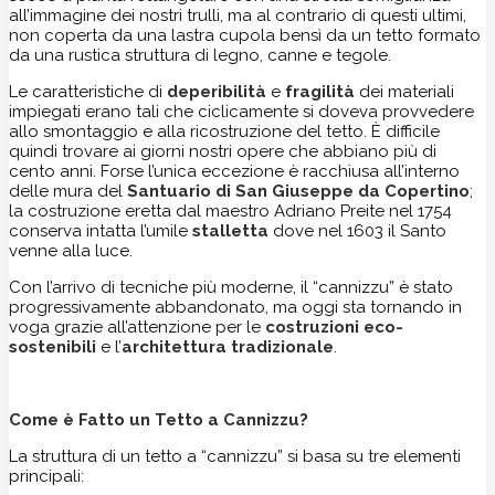
all’immagine dei nostri trulli, ma al contrario di questi ultimi,
non coperta da una lastra cupola bensì da un tetto formato
da una rustica struttura di legno, canne e tegole.
Le caratteristiche di
deperibilità
e
fragilità
dei materiali
impiegati erano tali che ciclicamente si doveva provvedere
allo smontaggio e
alla ricostruzione del tetto. È difficile
quindi trovare ai giorni nostri opere che abbiano più di
cento anni. Forse l’unica eccezione è racchiusa all’interno
delle mura del
Santuario di San Giuseppe da Copertino
;
la costruzione eretta dal maestro Adriano Preite nel 1754
conserva intatta l’umile
stalletta
dove nel 1603 il Santo
venne alla luce.
Con l’arrivo di tecniche più moderne, il “cannizzu” è stato
progressivamente abbandonato, ma oggi sta tornando in
voga grazie all’attenzione per le
costruzioni eco-
sostenibili
e l’
architettura tradizionale
.
Come è Fatto un Tetto a Cannizzu?
La struttura di un tetto a “cannizzu” si basa su tre elementi
principali: