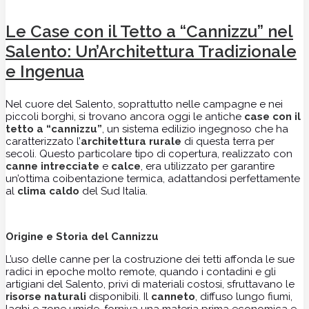
Le Case con il Tetto a “Cannizzu” nel
Salento: Un’Architettura Tradizionale
e Ingenua
Nel cuore del Salento, soprattutto nelle campagne e nei
piccoli borghi, si trovano ancora oggi le antiche
case con il
tetto a “cannizzu”
, un sistema edilizio ingegnoso che ha
caratterizzato l’
architettura rurale
di questa terra per
secoli. Questo particolare tipo di copertura, realizzato con
canne intrecciate
e
calce
, era utilizzato per garantire
un’ottima coibentazione termica, adattandosi perfettamente
al
clima caldo
del Sud Italia.
Origine e Storia del Cannizzu
L’uso delle canne per la costruzione dei tetti affonda le sue
radici in epoche molto remote, quando i contadini e gli
artigiani del
Salento, privi di materiali costosi, sfruttavano le
risorse naturali
disponibili. Il
canneto
, diffuso lungo fiumi,
laghi e zone umide, forniva una materia prima economica e