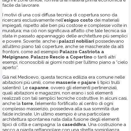
facile da lavorare.
I motivi di una così diffusa tecnica di copertura sono da
ricercarsi esclusivamente nell’
esiguo costo
dei materiali
impiegati, rispetto alle ben più costose e complesse volte in
muratura; ma ciò non significava affatto che tale tecnica sia
stata in passato appannaggio delle architetture più semplici
e povere. Sovente, anche i
palazzi nobiliari
possedevano
all’ultimo piano tali coperture, anche se mascherate da alti
frontoni, come ad esempio
Palazzo Castriota a
Melpignano
,
Palazzo Rescio a Copertino
o tanti altri
esempi, riconoscibili ai giorni nostri per l’ultimo piano a “cielo
aperto”.
Già nel Medioevo, questa tecnica edilizia era comune nelle
abitazioni più umili, come
masserie
e
pajare
(i tipici trulli
salentini). Le
capanne
, ovvero gli elementi pertinenziali,
quali abitazioni e magazzini, non erano i soli elementi
realizzati con tali semplici tecniche costruttive. In alcuni casi,
anche la
torre
, l’elemento fortificato al centro di ogni
complesso masserizio, possedeva alla sua sommità due
falde inclinate. Un ultimo esempio è una particolare
architettura spontanea nata dalla fusione degli elementi
tipici di città e campagna: la
caseddhra
. Una costruzione a
secco a pianta rettangolare con una stretta somiglianza