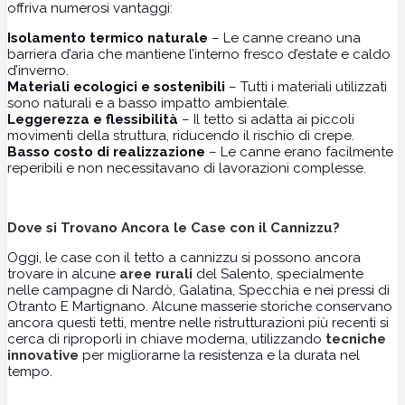
offriva numerosi vantaggi:
Isolamento termico naturale
– Le canne creano una
barriera d’aria che mantiene l’interno fresco d’estate e caldo
d’inverno.
Materiali ecologici e sostenibili
– Tutti i materiali utilizzati
sono naturali e a basso impatto ambientale.
Leggerezza e flessibilità
– Il tetto si adatta ai piccoli
movimenti della struttura, riducendo il rischio di crepe.
Basso costo di realizzazione
– Le canne erano facilmente
reperibili e non necessitavano di lavorazioni complesse.
Dove si Trovano Ancora le Case con il Cannizzu?
Oggi, le case con il tetto a cannizzu si possono ancora
trovare in alcune
aree rurali
del Salento, specialmente
nelle campagne di Nardò, Galatina, Specchia e nei pressi di
Otranto E Martignano. Alcune masserie storiche conservano
ancora questi tetti, mentre nelle ristrutturazioni più recenti si
cerca di riproporli in chiave moderna, utilizzando
tecniche
innovative
per migliorarne la resistenza e la durata nel
tempo.