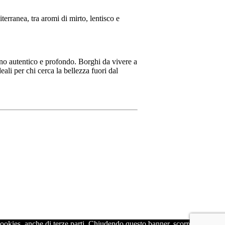
terranea, tra aromi di mirto, lentisco e
ino autentico e profondo. Borghi da vivere a
eali per chi cerca la bellezza fuori dal
 cookies, anche di terze parti. Chiudendo questo banner, scorrendo