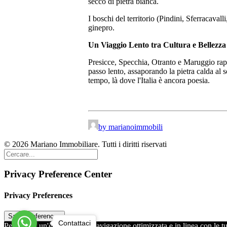
secco di pietra bianca.
I boschi del territorio (Pindini, Sferracaval
ginepro.
Un Viaggio Lento tra Cultura e Bellezza
Presicce, Specchia, Otranto e Maruggio rapp
passo lento, assaporando la pietra calda al s
tempo, là dove l'Italia è ancora poesia.
by marianoimmobili
© 2026 Mariano Immobiliare. Tutti i diritti riservati
Privacy Preference Center
Privacy Preferences
Contattaci
Per offrirti un'esperienza di navigazione ottimizzata e in linea con l