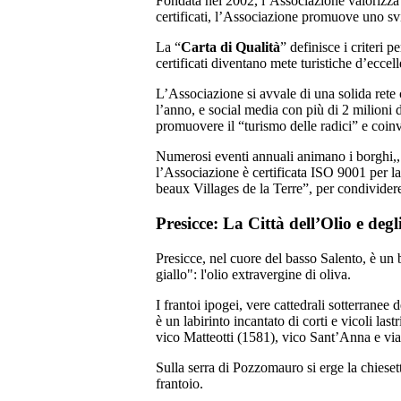
Fondata nel 2002, l’Associazione valorizza i
certificati, l’Associazione promuove uno svi
La “
Carta di Qualità
” definisce i criteri 
certificati diventano mete turistiche d’ecce
L’Associazione si avvale di una solida rete 
l’anno, e social media con più di 2 milioni
promuovere il “turismo delle radici” e coin
Numerosi eventi annuali animano i borghi,, 
l’Associazione è certificata ISO 9001 per l
beaux Villages de la Terre”, per condivider
Presicce: La Città dell’Olio e degl
Presicce, nel cuore del basso Salento, è un
giallo": l'olio extravergine di oliva.
I frantoi ipogei, vere cattedrali sotterranee
è un labirinto incantato di corti e vicoli las
vico Matteotti (1581), vico Sant’Anna e via
Sulla serra di Pozzomauro si erge la chieset
frantoio.