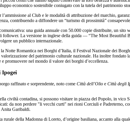
 piccoli centri che hanno saputo conservare la loro bellezza e autenticit
luppo economico sostenibile coniugato con la tutela del patrimonio stori
per l’ammissione al Club e le modalità di attribuzione del marchio, garanzi
llenza, contribuendo a diffondere un “turismo di prossimità” consapevole e
comunicativa: una guida annuale con 50.000 copie distribuite, un sito w
 di follower. La versione in inglese della guida — “The Most Beautiful 
volgere un pubblico internazionale.
la Notte Romantica nei Borghi d’Italia, il Festival Nazionale dei Borg
a valorizzazione del patrimonio culturale nazionale. Ha inoltre fondato 
e e promuovere nel mondo il valore dei borghi d’eccellenza.
i Ipogei
 borgo raffinato e sorprendente, noto come
Città dell’Olio
e
Città degli 
 della civiltà contadina, si possono visitare in piazza del Popolo, in vico
tricati: da non perdere "li vecchi curti" nei rioni Corciuli e Padreterno, co
 Anita Garibaldi.
ta rurale della Madonna di Loreto, d’origine basiliana, accanto alla quale