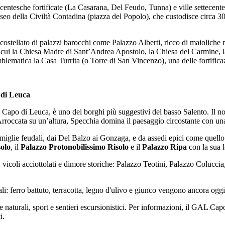
centesche fortificate (La Casarana, Del Feudo, Tunna) e ville settecen
eo della Civiltà Contadina (piazza del Popolo), che custodisce circa 300
 costellato di palazzi barocchi come Palazzo Alberti, ricco di maioliche
ra cui la Chiesa Madre di Sant’Andrea Apostolo, la Chiesa del Carmine, l
blematica la Casa Turrita (o Torre di San Vincenzo), una delle fortifica
 di Leuca
el Capo di Leuca, è uno dei borghi più suggestivi del basso Salento. Il 
Arroccata su un’altura, Specchia domina il paesaggio circostante con una
miglie feudali, dai Del Balzo ai Gonzaga, e da assedi epici come quello 
solo
, il
Palazzo Protonobilissimo Risolo
e il
Palazzo Ripa
con la sua l
e, vicoli acciottolati e dimore storiche: Palazzo Teotini, Palazzo Coluc
nali: ferro battuto, terracotta, legno d'ulivo e giunco vengono ancora ogg
ze naturali, sport e sentieri escursionistici. Per informazioni, il GAL Ca
i.