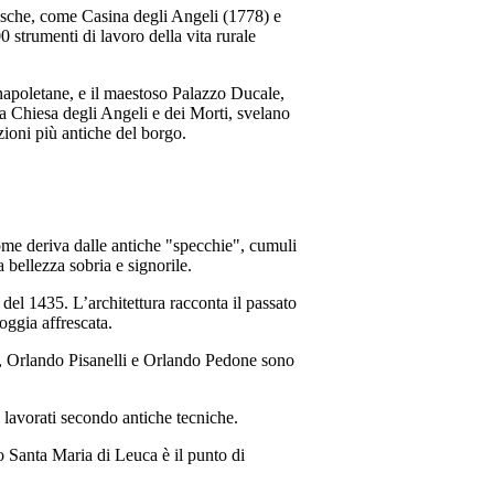
tesche, come Casina degli Angeli (1778) e
 strumenti di lavoro della vita rurale
 napoletane, e il maestoso Palazzo Ducale,
a Chiesa degli Angeli e dei Morti, svelano
zioni più antiche del borgo.
nome deriva dalle antiche "specchie", cumuli
 bellezza sobria e signorile.
del 1435. L’architettura racconta il passato
oggia affrescata.
cia, Orlando Pisanelli e Orlando Pedone sono
i lavorati secondo antiche tecniche.
po Santa Maria di Leuca è il punto di