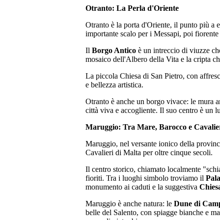
Otranto: La Perla d'Oriente
Otranto è la porta d'Oriente, il punto più a es
importante scalo per i Messapi, poi fiorent
Il
Borgo Antico
è un intreccio di viuzze ch
mosaico dell'Albero della Vita e la cripta ch
La piccola Chiesa di San Pietro, con affres
e bellezza artistica.
Otranto è anche un borgo vivace: le mura ara
città viva e accogliente. Il suo centro è u
Maruggio: Tra Mare, Barocco e Cavalie
Maruggio, nel versante ionico della provinci
Cavalieri di Malta per oltre cinque secoli.
Il centro storico, chiamato localmente "schi
fioriti. Tra i luoghi simbolo troviamo il
Pal
monumento ai caduti e la suggestiva
Chiesa
Maruggio è anche natura: le
Dune di Cam
belle del Salento, con spiagge bianche e ma