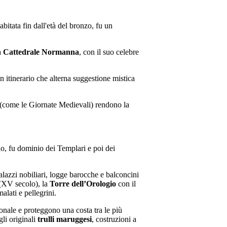
 abitata fin dall'età del bronzo, fu un
a
Cattedrale Normanna
, con il suo celebre
 itinerario che alterna suggestione mistica
ve (come le Giornate Medievali) rendono la
olo, fu dominio dei Templari e poi dei
alazzi nobiliari, logge barocche e balconcini
XV secolo), la
Torre dell’Orologio
con il
alati e pellegrini.
ionale e proteggono una costa tra le più
gli originali
trulli maruggesi
, costruzioni a