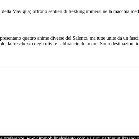
li, della Maviglia) offrono sentieri di trekking immersi nella macchia medi
resentano quattro anime diverse del Salento, ma tutte unite da un fasc
ole, la freschezza degli ulivi e l'abbraccio del mare. Sono destinazioni id
e tue preferenze, www.immobilinelsalento.com e i suoi partner utilizzano