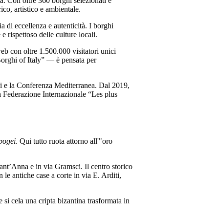
à. Con oltre 360 borghi selezionati e
co, artistico e ambientale.
a di eccellenza e autenticità. I borghi
 rispettoso delle culture locali.
eb con oltre 1.500.000 visitatori unici
Borghi of Italy” — è pensata per
hi e la Conferenza Mediterranea. Dal 2019,
la Federazione Internazionale “Les plus
Ipogei
. Qui tutto ruota attorno all'"oro
 Sant’Anna e in via Gramsci. Il centro
storico
n le antiche case a corte in via E. Arditi,
 si cela una cripta bizantina trasformata in