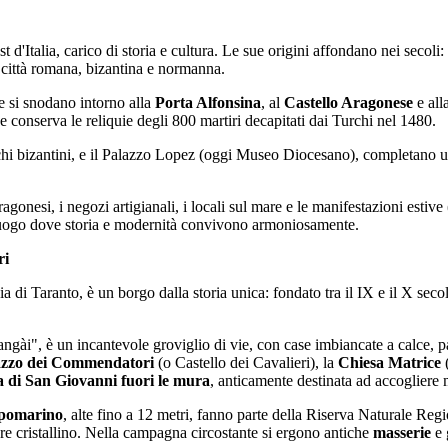
t d'Italia, carico di storia e cultura. Le sue origini affondano nei secoli:
e città romana, bizantina e normanna.
e si snodano intorno alla
Porta Alfonsina
, al
Castello Aragonese
e all
e conserva le reliquie degli 800 martiri decapitati dai Turchi nel 1480.
chi bizantini, e il Palazzo Lopez (oggi Museo Diocesano), completano un
gonesi, i negozi artigianali, i locali sul mare e le manifestazioni esti
n luogo dove storia e modernità convivono armoniosamente.
ri
a di Taranto, è un borgo dalla storia unica: fondato tra il IX e il X sec
angài", è un incantevole groviglio di vie, con case imbiancate a calce, p
azzo dei Commendatori
(o Castello dei Cavalieri), la
Chiesa Matrice
(
 di San Giovanni fuori le mura
, anticamente destinata ad accogliere m
pomarino
, alte fino a 12 metri, fanno parte della Riserva Naturale Reg
re cristallino. Nella campagna circostante si ergono antiche
masserie
e 