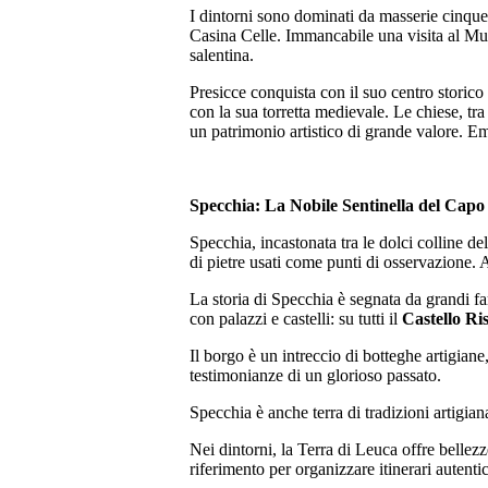
I dintorni sono dominati da masserie cinque
Casina Celle. Immancabile una visita al Mus
salentina.
Presicce conquista con il suo centro storico
con la sua torretta medievale. Le chiese, t
un patrimonio artistico di grande valore. Em
Specchia: La Nobile Sentinella del Capo
Specchia, incastonata tra le dolci colline d
di pietre usati come punti di osservazione. 
La storia di Specchia è segnata da grandi fa
con palazzi e castelli: su tutti il
Castello Ri
Il borgo è un intreccio di botteghe artigian
testimonianze di un glorioso passato.
Specchia è anche terra di tradizioni artigia
Nei dintorni, la Terra di Leuca offre bellez
riferimento per organizzare itinerari autentic