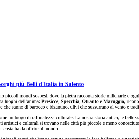
Borghi più Belli d'Italia in Salento
ano piccoli mondi sospesi, dove la pietra racconta storie millenarie e og
ma luoghi dell’anima:
Presicce
,
Specchia
,
Otranto
e
Maruggio
, ricono
re che sanno di barocco e bizantino, ulivi che sussurrano al vento e trad
ome un luogo di raffinatezza culturale. La nostra storia antica, le bellezze
ti artistici e culturali si trovano nelle città più piccole e meno conosciut
Nascosta ha da offrire al mondo.