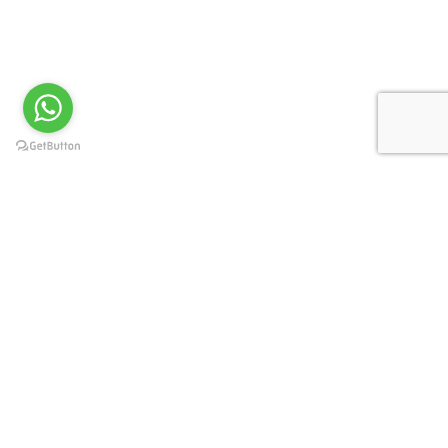
Privacy Preference Center
Privacy Preferences
Per offrirti un'esperienza di navigazione ottimizzata e in linea
con le tue preferenze, www.immobilinelsalento.com e i suoi
partner utilizzano cookies, anche di terze parti. Chiudendo
questo banner, scorrendo questa pagina o cliccando
qualunque suo elemento acconsenti al loro impiego in
conformità alla nostra Cookie Policy
Ok
No
Privacy policy
Puoi revocare il tuo consenso in qualsiasi momento utilizzando