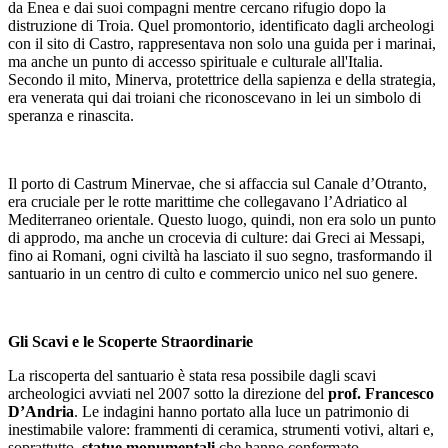
da Enea
e dai suoi compagni mentre cercano rifugio dopo la
distruzione di Troia. Quel promontorio, identificato dagli archeologi
con il sito di Castro, rappresentava non solo una guida per i marinai,
ma anche un punto di accesso spirituale e culturale all'Italia.
Secondo il mito, Minerva, protettrice della sapienza e della strategia,
era venerata qui dai troiani che riconoscevano in lei un simbolo di
speranza e rinascita.
Il porto di Castrum Minervae, che si affaccia sul Canale d’Otranto,
era cruciale per le rotte marittime che collegavano l’Adriatico al
Mediterraneo orientale. Questo luogo, quindi, non era solo un punto
di approdo, ma anche un crocevia di culture: dai Greci ai Messapi,
fino ai Romani, ogni civiltà ha lasciato il suo segno, trasformando il
santuario in un centro di culto e commercio unico nel suo genere.
Gli Scavi e le Scoperte Straordinarie
La riscoperta del santuario è stata resa possibile dagli scavi
archeologici avviati nel 2007 sotto la direzione del
prof. Francesco
D’Andria
. Le indagini hanno portato alla luce un patrimonio di
inestimabile valore: frammenti di ceramica, strumenti votivi, altari e,
soprattutto,
statue monumentali
che hanno confermato