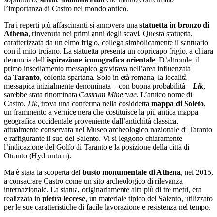
l’importanza di Castro nel mondo antico.
Tra i reperti più affascinanti si annovera una
statuetta in bronzo di
Athena
, rinvenuta nei primi anni degli scavi. Questa statuetta,
caratterizzata da un elmo frigio, collega simbolicamente il santuario
con il mito troiano. La statuetta presenta un copricapo frigio, a chiara
denuncia dell’
ispirazione iconografica orientale
. D’altronde, il
primo insediamento messapico gravitava nell’area influenzata
da
Taranto
, colonia spartana. Solo in età romana,
la località
messapica inizialmente denominata – con buona probabilità –
Lik
,
sarebbe stata rinominata
Castrum Minervae
. L’antico nome di
Castro,
Lik
, trova una conferma nella cosiddetta
mappa di Soleto
,
un frammento a vernice nera che costituisce la più antica mappa
geografica occidentale proveniente dall’antichità classica,
attualmente conservata nel Museo archeologico nazionale di Taranto
e raffigurante il sud del Salento. Vi si leggono chiaramente
l’indicazione del Golfo di Taranto e la posizione della città di
Otranto (Hydruntum).
Ma è stata la scoperta del
busto monumentale di Athena
, nel 2015,
a consacrare Castro come un sito archeologico di rilevanza
internazionale. La statua, originariamente alta più di tre metri, era
realizzata in
pietra leccese
, un materiale tipico del Salento, utilizzato
per le sue caratteristiche di facile lavorazione e resistenza nel tempo.