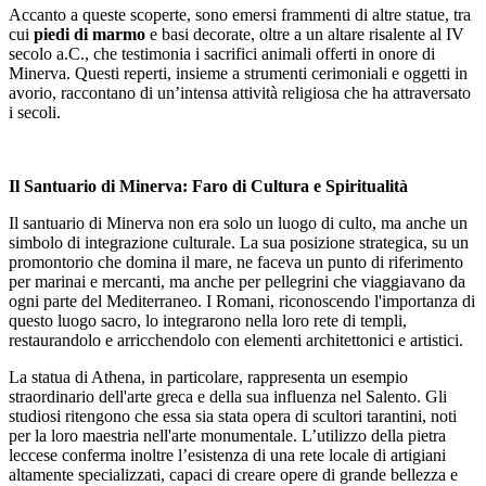
Accanto a queste scoperte, sono emersi frammenti di altre statue, tra
cui
piedi di marmo
e basi decorate, oltre a un altare risalente al IV
secolo a.C., che testimonia i sacrifici animali offerti in onore di
Minerva. Questi reperti, insieme a strumenti cerimoniali e oggetti in
avorio, raccontano di un’intensa attività religiosa che ha attraversato
i secoli.
Il Santuario di Minerva: Faro di Cultura e Spiritualità
Il santuario di Minerva non era solo un luogo di culto, ma anche un
simbolo di integrazione culturale. La sua posizione strategica, su un
promontorio che domina il mare, ne faceva un punto di riferimento
per marinai e mercanti, ma anche per pellegrini che viaggiavano da
ogni parte del Mediterraneo. I Romani, riconoscendo l'importanza di
questo luogo sacro, lo integrarono nella loro rete di templi,
restaurandolo e arricchendolo con elementi architettonici e artistici.
La statua di Athena, in particolare, rappresenta un esempio
straordinario dell'arte greca e della sua influenza nel Salento. Gli
studiosi ritengono che essa sia stata opera di scultori tarantini, noti
per la loro maestria nell'arte monumentale. L’utilizzo della pietra
leccese conferma inoltre l’esistenza di una rete locale di artigiani
altamente specializzati, capaci di creare opere di grande bellezza e