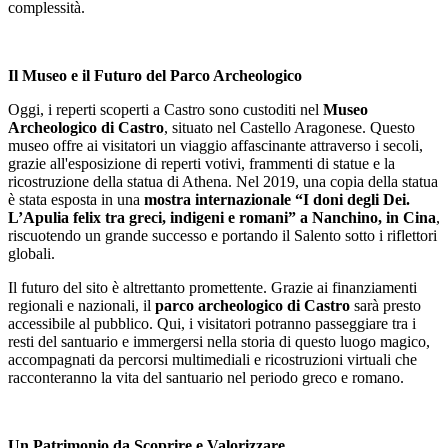
complessità.
Il Museo e il Futuro del Parco Archeologico
Oggi, i reperti scoperti a Castro sono custoditi nel
Museo
Archeologico di Castro
, situato nel Castello Aragonese. Questo
museo offre ai visitatori un viaggio affascinante attraverso i secoli,
grazie all'esposizione di reperti votivi, frammenti di statue e la
ricostruzione della statua di Athena. Nel 2019, una copia della statua
è stata esposta in una
mostra internazionale “I doni degli Dei.
L’Apulia felix tra greci, indigeni e romani” a Nanchino, in Cina
,
riscuotendo un grande successo e portando il Salento sotto i riflettori
globali.
Il futuro del sito è altrettanto promettente. Grazie ai finanziamenti
regionali e nazionali, il
parco archeologico di Castro
sarà presto
accessibile al pubblico. Qui, i visitatori potranno passeggiare tra i
resti del santuario e immergersi nella storia di questo luogo magico,
accompagnati da percorsi multimediali e ricostruzioni virtuali che
racconteranno la vita del santuario nel periodo greco e romano.
Un Patrimonio da Scoprire e Valorizzare