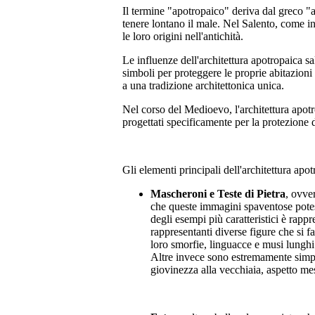
Il termine "apotropaico" deriva dal greco "ap
tenere lontano il male. Nel Salento, come i
le loro origini nell'antichità.
Le influenze dell'architettura apotropaica sa
simboli per proteggere le proprie abitazioni 
a una tradizione architettonica unica.
Nel corso del Medioevo, l'architettura apotr
progettati specificamente per la protezione 
Gli elementi principali dell'architettura apo
Mascheroni e Teste di Pietra
, ovver
che queste immagini spaventose potess
degli esempi più caratteristici è rapp
rappresentanti diverse figure che si f
loro smorfie, linguacce e musi lunghi.
Altre invece sono estremamente simpat
giovinezza alla vecchiaia, aspetto mes