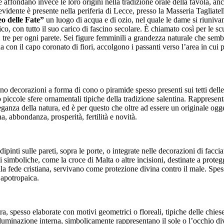
he affondano invece le loro origini nella tradizione orale della favola, an
vidente è presente nella periferia di Lecce, presso la Masseria Tagliate
o delle Fate”
un luogo di acqua e di ozio, nel quale le dame si riunivan
, con tutto il suo carico di fascino secolare. È chiamato così per le sc
: tre per ogni parete. Sei figure femminili a grandezza naturale che semb
a con il capo coronato di fiori, accolgono i passanti verso l’area in cui
ono decorazioni a forma di cono o piramide spesso presenti sui tetti delle
 piccole sfere ornamentali tipiche della tradizione salentina. Rappresen
ganza della natura, ed è per questo che oltre ad essere un originale ogge
a, abbondanza, prosperità, fertilità e novità.
o dipinti sulle pareti, sopra le porte, o integrate nelle decorazioni di facci
 simboliche, come la croce di Malta o altre incisioni, destinate a protegge
lla fede cristiana, servivano come protezione divina contro il male. Spess
 apotropaica.
ietra, spesso elaborate con motivi geometrici o floreali, tipiche delle chi
illuminazione interna, simbolicamente rappresentano il sole o l’occhio d