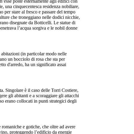
ch’esse poste esternamente agli edifici con
lle, una cinquecentesca residenza nobiliare,
o per stare al fresco e passare del tempo
ulture che troneggiano nelle dodici nicchie,
rano disegnate da Botticelli. Le statue di
 penetrava l’acqua sorgiva e le nobil donne
 abitazioni (in particolar modo nelle
tano un bocciolo di rosa che sta per
tto d'arredo, ha un significato assai
ata. Singolare è il caso delle Torri Costiere,
re gli abitanti e a scoraggiare gli attacchi
o erano collocati in punti strategici degli
ese romaniche e gotiche, che oltre ad avere
ivino, proteggendo l’edificio da energie