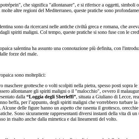
otrépein", che significa "allontanare", e si riferisce a oggetti, simboli o
n molte altre regioni del Mediterraneo, queste pratiche sono profondamen
lentina sono da ricercarsi nelle antiche civiltà greca e romana, che aveva
dagli spiriti maligni. Col tempo, queste pratiche si sono fuse con le cred
opaica salentina ha assunto una connotazione più definita, con l'introduz
dalle forze del male.
tropaica sono molteplici:
o maschere grottesche o volti scolpiti nella pietra, spesso posti sopra le 
ero allontanare gli spiriti maligni o il
"malocchio", ovvero il malaugu
resentato dalla
“Loggia degli Sberleffi”
, situata a Giuliano di Lecce, r
anno beffa, per l’appunto, degli spiriti maligni che vorrebbero turbare la
 Alcune delle figure hanno un aspetto che rasenta il grottesco, orecchie 
iche. Sono sicuramente rappresentanti diversi instanti della vita di un
so in risalto anche dalla mimetica e dai lineamenti del volto.