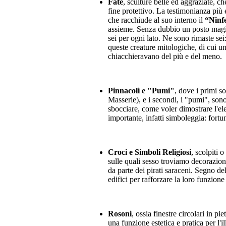
Fate
, sculture belle ed aggraziate, c
fine protettivo. La testimonianza
più e
che racchiude al suo interno il
“Ninfe
assieme. Senza dubbio un posto magico
sei per ogni lato. Ne sono rimaste sei
queste creature mitologiche, di cui un
chiacchieravano del più e del meno.
Pinnacoli e "Pumi"
, dove i primi s
Masserie), e i secondi, i "pumi", sono
sbocciare, come voler dimostrare l'ele
importante, infatti simboleggia: fortun
Croci e Simboli Religiosi
, scolpiti 
sulle quali sesso troviamo decorazioni
da parte dei pirati saraceni. Segno de
edifici per rafforzare la loro funzione
Rosoni
, ossia finestre circolari in p
una funzione estetica e pratica per l'