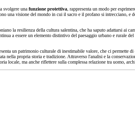
e a svolgere una
funzione protettiva
, rappresenta un modo per esprimer
ono una visione del mondo in cui il sacro e il profano si intrecciano, e d
moniano la resilienza della cultura salentina, che ha saputo adattarsi ai 
ontinua a essere un elemento distintivo del paesaggio urbano e rurale d
esenta un patrimonio culturale di inestimabile valore, che ci permette d
a nella propria storia e tradizione. Attraverso l'analisi e la conservazion
ria locale, ma anche riflettere sulla complessa relazione tra uomo, archite