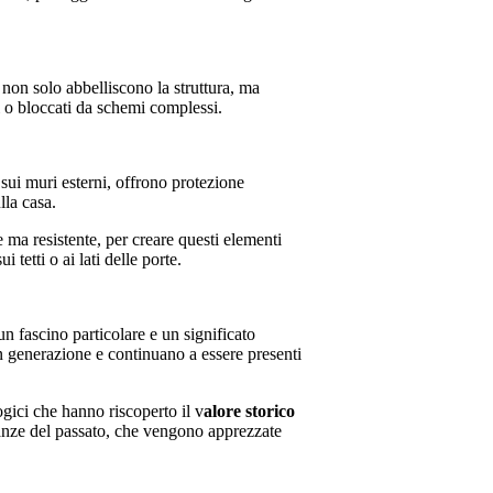
 non solo abbelliscono la struttura, ma
i o bloccati da schemi complessi.
 sui muri esterni, offrono protezione
lla casa.
e ma resistente, per creare questi elementi
 tetti o ai lati delle porte.
n fascino particolare e un significato
in generazione e continuano a essere presenti
ogici che hanno riscoperto il v
alore storico
onianze del passato, che vengono apprezzate