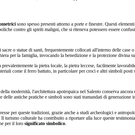
ometrici
sono spesso presenti attorno a porte e finestre. Questi elementi
liche contro gli spiriti maligni, che si riteneva potessero essere confus
acre o statue di santi, frequentemente collocati all'interno delle case o
hiera per la famiglia, invocando la benedizione e la protezione divina su
a prevalentemente la pietra locale, la pietra leccese, facilmente lavorabil
riali come il ferro battuto, in particolare per croci e altri simboli posti sui
della modernità, l'architettura apotropaica nel Salento conserva ancora u
te delle antiche pratiche e simboli sono stati tramandati di generazione 
eresse per queste tradizioni, grazie anche a studi archeologici e antropol
. Il turismo culturale ha contribuito a riportare alla luce queste testim
he per il loro
significato simbolico
.