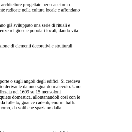
 architetture progettate per scacciare o
te radicate nella cultura locale e affondano
no già sviluppato una serie di rituali e
enze religiose e popolari locali, dando vita
ione di elementi decorativi e strutturali
porte o sugli angoli degli edifici. Si credeva
rio derivante da uno sguardo malevolo. Uno
ealizzata nel 1609 su 15 mensoloni
 quiete domestica, allontanandoli così con le
da folletto, guance cadenti, enormi baffi.
 uomo, da volti che spaziano dalla