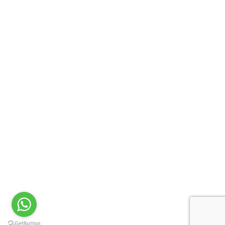
storia e cultura
Il Salento e gli agrumi condividono una
storia ricca e affascinante, che unisce
natura, tradizione e arte. Questo legame
non è solo una testimonianza del passato,
ma anche una fonte di ispirazione per il
presente e il futuro. Passeggiare tra gli
agrumeti salentini o ammirare i dettagli
artistici che celebrano questi frutti è un
modo per scoprire l'anima profonda di
questa terra unica e generosa
by marianoimmobili