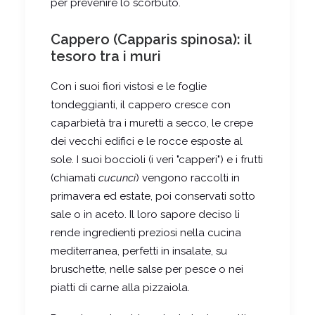
per prevenire lo scorbuto.
Cappero (Capparis spinosa): il
tesoro tra i muri
Con i suoi fiori vistosi e le foglie
tondeggianti, il cappero cresce con
caparbietà tra i muretti a secco, le crepe
dei vecchi edifici e le rocce esposte al
sole. I suoi boccioli (i veri "capperi") e i frutti
(chiamati
cucunci
) vengono raccolti in
primavera ed estate, poi conservati sotto
sale o in aceto. Il loro sapore deciso li
rende ingredienti preziosi nella cucina
mediterranea, perfetti in insalate, su
bruschette, nelle salse per pesce o nei
piatti di carne alla pizzaiola.