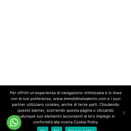
Salento, queste innovazioni stanno
trasformando il mercato, rendendo più
semplice, efficiente e sicura la
compravendita di immobili.
by marianoimmobili
Per offrirti un'esperienza di navigazione ottimizzata e in linea
con le tue preferenze, www.immobilinelsalento.com e i suoi
partner utilizzano cookies, anche di terze parti. Chiudendo
questo banner, scorrendo questa pagina o cliccando
qualunque suo elemento acconsenti al loro impiego in
© 2026 Mariano Immobiliare. Tutti i diritti riservati
conformità alla nostra Cookie Policy
Ok
No
Privacy policy