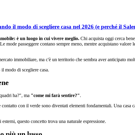
do il modo di scegliere casa nel 2026 (e perché il Sale
mobile: è un luogo in cui vivere meglio.
Chi acquista oggi cerca beness
e. Le mode passeggere contano sempre meno, mentre acquistano valore le 
mercato immobiliare, ma c'è un territorio che sembra aver anticipato mo
il modo di scegliere casa.
ene
 quadri ha?", ma
"come mi farà sentire?"
.
e contatto con il verde sono diventati elementi fondamentali. Una casa c
i esterni, questo concetto trova una naturale espressione.
no più un lusso