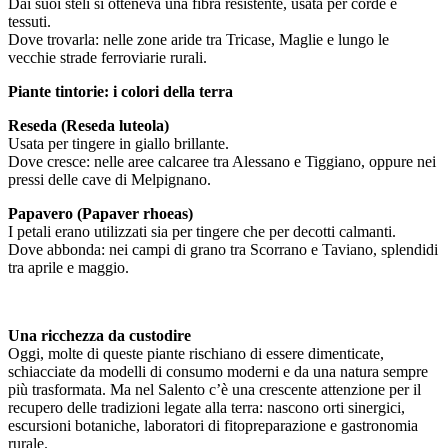
Dai suoi steli si otteneva una fibra resistente, usata per corde e
tessuti.
Dove trovarla: nelle zone aride tra Tricase, Maglie e lungo le
vecchie strade ferroviarie rurali.
Piante tintorie: i colori della terra
Reseda (Reseda luteola)
Usata per tingere in giallo brillante.
Dove cresce: nelle aree calcaree tra Alessano e Tiggiano, oppure nei
pressi delle cave di Melpignano.
Papavero (Papaver rhoeas)
I petali erano utilizzati sia per tingere che per decotti calmanti.
Dove abbonda: nei campi di grano tra Scorrano e Taviano, splendidi
tra aprile e maggio.
Una ricchezza da custodire
Oggi, molte di queste piante rischiano di essere dimenticate,
schiacciate da modelli di consumo moderni e da una natura sempre
più trasformata. Ma nel Salento c’è una crescente attenzione per il
recupero delle tradizioni legate alla terra: nascono orti sinergici,
escursioni botaniche, laboratori di fitopreparazione e gastronomia
rurale.