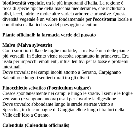
biodiversità vegetale
, tra le più importanti d'Italia.
La regione è
ricca di specie tipiche della macchia mediterranea, che includono
ulivi, lecci, mirto, e molte altre varietà arboree e arbustive.
Questa
diversità vegetale è un valore fondamentale per l'
ecosistema
locale e
contribuisce alla ricchezza del paesaggio salentino.
Piante officinali: la farmacia verde del passato
Malva (Malva sylvestris)
Con i suoi fiori lilla e le foglie morbide, la malva è una delle piante
più versatili. In Salento viene raccolta soprattutto in primavera. Era
usata per impacchi emollienti, infusi lenitivi per la tosse e problemi
intestinali.
Dove trovarla: nei campi incolti attorno a Serrano, Carpignano
Salentino e lungo i sentieri rurali tra gli uliveti.
Finocchietto selvatico (Foeniculum vulgare)
Cresce spontaneamente nei campi e lungo le strade. I semi e le foglie
venivano (e vengono ancora) usati per favorire la digestione.
Dove trovarlo: abbondante lungo le strade sterrate vicino a
Specchia, tra le campagne di Giuggianello e lungo i tratturi della
Valle dell’Idro a Otranto.
Calendula (Calendula officinalis)