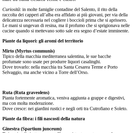
Curiosità
: in molte famiglie contadine del Salento, il rito della
raccolta dei capperi all’alba era affidato ai più giovani, per via della
delicatezza necessaria nel cogliere i boccioli prima che si aprissero.
Le mani si ungevan di resina, ma il profumo che si sprigionava nelle
cucine quando si mettevano sotto sale era segno d’estate imminente.
Piante da liquori: gli aromi del territorio
Mirto (Myrtus communis)
Tipico della macchia mediterranea salentina, le sue bacche
profumate sono usate per produrre liquori casalinghi.
Dove trovarlo: nella macchia tra Santa Cesarea Terme e Porto
Selvaggio, ma anche vicino a Torre dell’Orso.
Ruta (Ruta graveolens)
Pianta fortemente aromatica, veniva aggiunta a grappe e digestivi,
ma con molta moderazione.
Dove cresce: nei giardini rustici e negli orti tra Cutrofiano e Soleto.
Piante da fibra: i fili nascosti della natura
Ginestra (Spartium junceum)