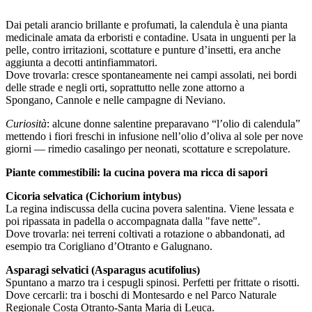
Dai petali arancio brillante e profumati, la calendula è una pianta
medicinale amata da erboristi e contadine. Usata in unguenti per la
pelle, contro irritazioni, scottature e punture d’insetti, era anche
aggiunta a decotti antinfiammatori.
Dove trovarla: cresce spontaneamente nei campi assolati, nei bordi
delle strade e negli orti, soprattutto nelle zone attorno a
Spongano, Cannole e nelle campagne di Neviano.
Curiosità
: alcune donne salentine preparavano “l’olio di calendula”
mettendo i fiori freschi in infusione nell’olio d’oliva al sole per nove
giorni — rimedio casalingo per neonati, scottature e screpolature.
Piante commestibili: la cucina povera ma ricca di sapori
Cicoria selvatica (Cichorium intybus)
La regina indiscussa della cucina povera salentina. Viene lessata e
poi ripassata in padella o accompagnata dalla "fave nette".
Dove trovarla: nei terreni coltivati a rotazione o abbandonati, ad
esempio tra Corigliano d’Otranto e Galugnano.
Asparagi selvatici (Asparagus acutifolius)
Spuntano a marzo tra i cespugli spinosi. Perfetti per frittate o risotti.
Dove cercarli: tra i boschi di Montesardo e nel Parco Naturale
Regionale Costa Otranto-Santa Maria di Leuca.