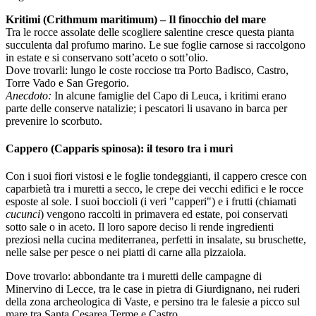
Kritimi (Crithmum maritimum) – Il finocchio del mare
Tra le rocce assolate delle scogliere salentine cresce questa pianta
succulenta dal profumo marino. Le sue foglie carnose si raccolgono
in estate e si conservano sott’aceto o sott’olio.
Dove trovarli: lungo le coste rocciose tra Porto Badisco, Castro,
Torre Vado e San Gregorio.
Anecdoto:
In alcune famiglie del Capo di Leuca, i kritimi erano
parte delle conserve natalizie; i pescatori li usavano in barca per
prevenire lo scorbuto.
Cappero (Capparis spinosa): il tesoro tra i muri
Con i suoi fiori vistosi e le foglie tondeggianti, il cappero cresce con
caparbietà tra i muretti a secco, le crepe dei vecchi edifici e le rocce
esposte al sole. I suoi boccioli (i veri "capperi") e i frutti (chiamati
cucunci
) vengono raccolti in primavera ed estate, poi conservati
sotto sale o in aceto. Il loro sapore deciso li rende ingredienti
preziosi nella cucina mediterranea, perfetti in insalate, su bruschette,
nelle salse per pesce o nei piatti di carne alla pizzaiola.
Dove trovarlo: abbondante tra i muretti delle campagne di
Minervino di Lecce, tra le case in pietra di Giurdignano, nei ruderi
della zona archeologica di Vaste, e persino tra le falesie a picco sul
mare tra Santa Cesarea Terme e Castro.