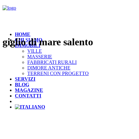
HOME
giglio di mare salento
CHI SIAMO
IMMOBILI
VILLE
MASSERIE
FABBRICATI RURALI
DIMORE ANTICHE
TERRENI CON PROGETTO
SERVIZI
BLOG
MAGAZINE
CONTATTI