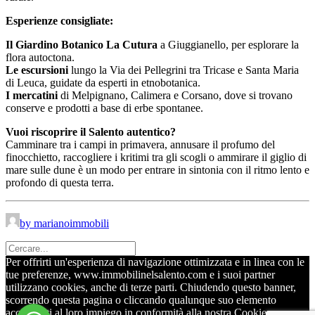
Esperienze consigliate:
Il Giardino Botanico La Cutura
a Giuggianello, per esplorare la
flora autoctona.
Le escursioni
lungo la Via dei Pellegrini tra Tricase e Santa Maria
di Leuca, guidate da esperti in etnobotanica.
I mercatini
di Melpignano, Calimera e Corsano, dove si trovano
conserve e prodotti a base di erbe spontanee.
Vuoi riscoprire il Salento autentico?
Camminare tra i campi in primavera, annusare il profumo del
finocchietto, raccogliere i kritimi tra gli scogli o ammirare il giglio di
mare sulle dune è un modo per entrare in sintonia con il ritmo lento e
profondo di questa terra.
by marianoimmobili
Per offrirti un'esperienza di navigazione ottimizzata e in linea con le
tue preferenze, www.immobilinelsalento.com e i suoi partner
utilizzano cookies, anche di terze parti. Chiudendo questo banner,
scorrendo questa pagina o cliccando qualunque suo elemento
acconsenti al loro impiego in conformità alla nostra Cookie