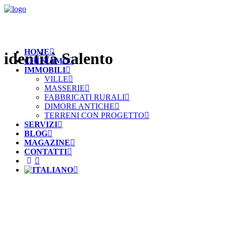
HOME
identità Salento
CHI SIAMO
IMMOBILI
VILLE
MASSERIE
FABBRICATI RURALI
DIMORE ANTICHE
TERRENI CON PROGETTO
SERVIZI
BLOG
MAGAZINE
CONTATTI