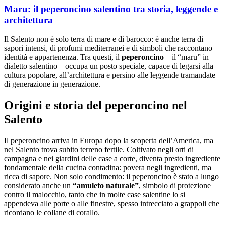
Maru: il peperoncino salentino tra storia, leggende e
architettura
Il Salento non è solo terra di mare e di barocco: è anche terra di
sapori intensi, di profumi mediterranei e di simboli che raccontano
identità e appartenenza. Tra questi, il
peperoncino
– il “maru” in
dialetto salentino – occupa un posto speciale, capace di legarsi alla
cultura popolare, all’architettura e persino alle leggende tramandate
di generazione in generazione.
Origini e storia del peperoncino nel
Salento
Il peperoncino arriva in Europa dopo la scoperta dell’America, ma
nel Salento trova subito terreno fertile. Coltivato negli orti di
campagna e nei giardini delle case a corte, diventa presto ingrediente
fondamentale della cucina contadina: povera negli ingredienti, ma
ricca di sapore. Non solo condimento: il peperoncino è stato a lungo
considerato anche un
“amuleto naturale”
, simbolo di protezione
contro il malocchio, tanto che in molte case salentine lo si
appendeva alle porte o alle finestre, spesso intrecciato a grappoli che
ricordano le collane di corallo.