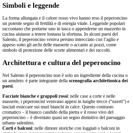
Simboli e leggende
La forma allungata e il colore rosso vivo hanno reso il peperoncino
un potente segno di fertilità e di energia vitale. Leggende popolari
raccontano che portarne uno in tasca o appenderne un mazzetto in
cucina aiutasse a tenere lontana la sfortuna. In alcuni paesi del
Salento, il peperoncino veniva persino intrecciato con l’aglio e
appeso sotto gli archi delle masserie o accanto ai pozzi, come
simbolo di protezione delle scorte alimentari e dei raccolti.
Architettura e cultura del peperoncino
Nel Salento il peperoncino non è solo un ingrediente della cucina o
un amuleto: è parte integrante della
scenografia architettonica dei
paesi
.
Facciate bianche e grappoli rossi
: nelle case a corte e nelle
masserie, i peperoncini venivano appesi in lunghe trecce (“nzerti”) e
lasciati essiccare sui muri bianchi in calce. Questo contrasto
cromatico – il bianco candido della pietra e il rosso vivo del
peperoncino – è diventato quasi un segno distintivo del paesaggio
urbano salentino.
Corti e balconi
: nelle dimore storiche con loggiati o balconi in