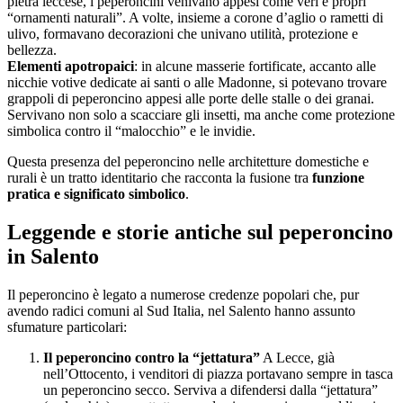
pietra leccese, i peperoncini venivano appesi come veri e propri
“ornamenti naturali”. A volte, insieme a corone d’aglio o rametti di
ulivo, formavano decorazioni che univano utilità, protezione e
bellezza.
Elementi apotropaici
: in alcune masserie fortificate, accanto alle
nicchie votive dedicate ai santi o alle Madonne, si potevano trovare
grappoli di peperoncino appesi alle porte delle stalle o dei granai.
Servivano non solo a scacciare gli insetti, ma anche come protezione
simbolica contro il “malocchio” e le invidie.
Questa presenza del peperoncino nelle architetture domestiche e
rurali è un tratto identitario che racconta la fusione tra
funzione
pratica e significato simbolico
.
Leggende e storie antiche sul peperoncino
in Salento
Il peperoncino è legato a numerose credenze popolari che, pur
avendo radici comuni al Sud Italia, nel Salento hanno assunto
sfumature particolari:
Il peperoncino contro la “jettatura”
A Lecce, già
nell’Ottocento, i venditori di piazza portavano sempre in tasca
un peperoncino secco. Serviva a difendersi dalla “jettatura”