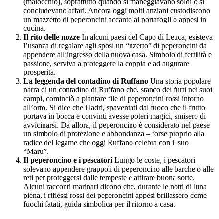
(malocchio), soprattutto quando si maneggiavano soldi o si
concludevano affari. Ancora oggi molti anziani custodiscono
un mazzetto di peperoncini accanto ai portafogli o appesi in
cucina.
Il rito delle nozze
In alcuni paesi del Capo di Leuca, esisteva
l’usanza di regalare agli sposi un “nzerto” di peperoncini da
appendere all’ingresso della nuova casa. Simbolo di fertilità e
passione, serviva a proteggere la coppia e ad augurare
prosperità.
La leggenda del contadino di Ruffano
Una storia popolare
narra di un contadino di Ruffano che, stanco dei furti nei suoi
campi, cominciò a piantare file di peperoncini rossi intorno
all’orto. Si dice che i ladri, spaventati dal fuoco che il frutto
portava in bocca e convinti avesse poteri magici, smisero di
avvicinarsi. Da allora, il peperoncino è considerato nel paese
un simbolo di protezione e abbondanza – forse proprio alla
radice del legame che oggi Ruffano celebra con il suo
“Maru”.
Il peperoncino e i pescatori
Lungo le coste, i pescatori
solevano appendere grappoli di peperoncino alle barche o alle
reti per proteggersi dalle tempeste e attirare buona sorte.
Alcuni racconti marinari dicono che, durante le notti di luna
piena, i riflessi rossi dei peperoncini appesi brillassero come
fuochi fatati, guida simbolica per il ritorno a casa.