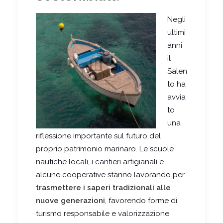
Negli
ultimi
anni
il
Salen
to ha
avvia
to
una
riflessione importante sul futuro del
proprio patrimonio marinaro. Le scuole
nautiche locali, i cantieri artigianali e
alcune cooperative stanno lavorando per
trasmettere i saperi tradizionali alle
nuove generazioni
, favorendo forme di
turismo responsabile e valorizzazione