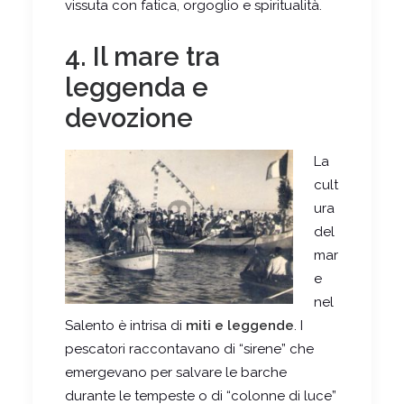
vissuta con fatica, orgoglio e spiritualità.
4. Il mare tra
leggenda e
devozione
La
cult
ura
del
mar
e
nel
Salento è intrisa di
miti e leggende
. I
pescatori raccontavano di “sirene” che
emergevano per salvare le barche
durante le tempeste o di “colonne di luce”