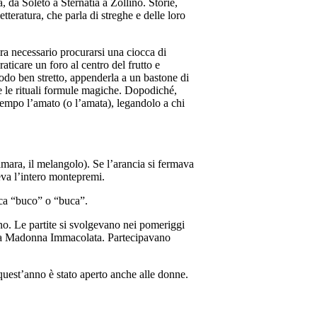
, da Soleto a Sternatia a Zollino. Storie,
tteratura, che parla di streghe e delle loro
Era necessario procurarsi una ciocca di
ticare un foro al centro del frutto e
nodo ben stretto, appenderla a un bastone di
 e le rituali formule magiche. Dopodiché,
 tempo l’amato (o l’amata), legandolo a chi
amara, il melangolo). Se l’arancia si fermava
deva l’intero montepremi.
fica “buco” o “buca”.
eno. Le partite si svolgevano nei pomeriggi
della Madonna Immacolata. Partecipavano
uest’anno è stato aperto anche alle donne.