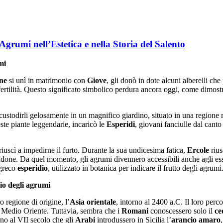
Agrumi nell’Estetica e nella Storia del Salento
mi
ne
si unì in matrimonio con
Giove
, gli donò in dote alcuni alberelli c
fertilità. Questo significato simbolico perdura ancora oggi, come dimostra
custodirli gelosamente in un magnifico giardino, situato in una regione
ste piante leggendarie, incaricò le
Esperidi
, giovani fanciulle dal canto
uscì a impedirne il furto. Durante la sua undicesima fatica,
Ercole
rius
adone. Da quel momento, gli agrumi divennero accessibili anche agli e
 greco
esperidio
, utilizzato in botanica per indicare il frutto degli agrumi
gio degli agrumi
o regione di origine, l’
Asia orientale
, intorno al 2400 a.C. Il loro perc
il Medio Oriente. Tuttavia, sembra che i
Romani
conoscessero solo il
ce
rno al VII secolo che gli
Arabi
introdussero in Sicilia l’
arancio amaro