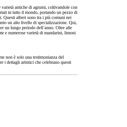
e varietà antiche di agrumi, coltivandole con
rtati in tutto il mondo, portando un pezzo di
i. Questi alberi sono tra i più comuni nei
unto un alto livello di specializzazione. Qui,
per un lungo periodo dell’anno. Oltre alle
te e numerose varietà di mandarini, limoni
game non è solo una testimonianza del
e i dettagli artistici che celebrano questi