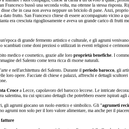
o, san Francesco bussò una seconda volta, ma ottenne la stessa risposta. R
i disse che in casa non aveva neppure un briciolo di pane. Anzi, proprio 
a dato frutto. San Francesco chiese di essere accompagnato vicino a que
ianta era cresciuta rigogliosamente e aveva un grande carico di frutti me
 un'epoca di grande fermento artistico e culturale, e gli agrumi venivano
 scambiati come doni preziosi o utilizzati in eventi religiosi e cerimoni
ito medico e cosmetico, grazie alle loro
proprietà benefiche
. I commer
immagine del Salento come terra ricca di risorse naturali.
'arte e nell'architettura del Salento. Durante il
periodo barocco
, gli art
elle loro opere. Facciate di chiese e palazzi, affreschi e dettagli sculto
ione.
nta Croce
a Lecce, capolavoro del barocco leccese. Le intricate decoraz
erra salentina, tra cui spiccano dettagli che potrebbero essere ispirati agli
ari, gli agrumi giocano un ruolo estetico e simbolico. Gli "
agrumeti reci
vano agrumi non solo per il loro valore alimentare, ma anche per il piacere 
 fatture