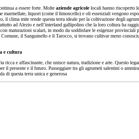
continua a essere forte. Molte
aziende agricole
locali hanno riscoperto l
e marmellate, liquori (come il limoncello) e oli essenziali vengono espo
to, il clima mite rende questa terra ideale per la coltivazione degli agrum
attutto ad Alezio e nell’interland gallipolino che la loro coltura ha raggi
e con maturazioni scalari, in modo da soddisfare le esigenze provinciali 
Comune, il Sanguinello e il Tarocco, si trovano cultivar meno conosciu
a e cultura
ia ricca e affascinante, che unisce natura, tradizione e arte. Questo le
r il presente e il futuro. Passeggiare tra gli agrumeti salentini o ammirar
da di questa terra unica e generosa