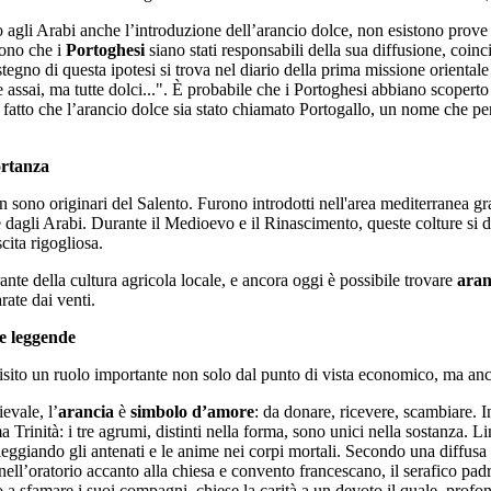
 agli Arabi anche l’introduzione dell’arancio dolce, non esistono prove s
gono che i
Portoghesi
siano stati responsabili della sua diffusione, coinc
egno di questa ipotesi si trova nel diario della prima missione oriental
assai, ma tutte dolci...". È probabile che i Portoghesi abbiano scoperto q
 fatto che l’arancio dolce sia stato chiamato Portogallo, un nome che per
portanza
 sono originari del Salento. Furono introdotti nell'area mediterranea gr
dagli Arabi. Durante il Medioevo e il Rinascimento, queste colture si d
scita rigogliosa.
nte della cultura agricola locale, e ancora oggi è possibile trovare
aran
rate dai venti.
 e leggende
isito un ruolo importante non solo dal punto di vista economico, ma an
evale, l’
arancia
è
simbolo d’amore
: da donare, ricevere, scambiare. I
 Trinità: i tre agrumi, distinti nella forma, sono unici nella sostanza. L
leggiando gli antenati e le anime nei corpi mortali. Secondo una diffusa 
nell’oratorio accanto alla chiesa e convento francescano, il serafico pa
a sfamare i suoi compagni, chiese la carità a un devoto il quale, profo