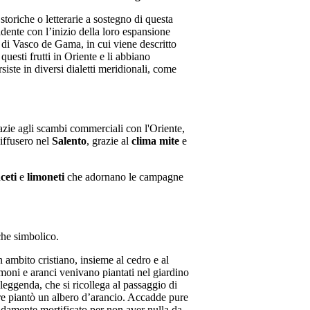
toriche o letterarie a sostegno di questa
idente con l’inizio della loro espansione
e di Vasco de Gama, in cui viene descritto
uesti frutti in Oriente e li abbiano
siste in diversi dialetti meridionali, come
azie agli scambi commerciali con l'Oriente,
iffusero nel
Salento
, grazie al
clima mite
e
ceti
e
limoneti
che adornano le campagne
che simbolico.
n ambito cristiano, insieme al cedro e al
imoni e aranci venivano piantati nel giardino
leggenda, che si ricollega al passaggio di
dre piantò un albero d’arancio. Accadde pure
ndamente mortificato per non aver nulla da