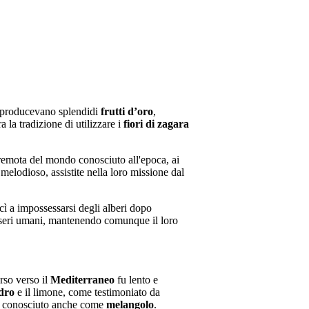
he producevano splendidi
frutti d’oro
,
 la tradizione di utilizzare i
fiori di zagara
 remota del mondo conosciuto all'epoca, ai
 melodioso, assistite nella loro missione dal
cì a impossessarsi degli alberi dopo
sseri umani, mantenendo comunque il loro
.
orso verso il
Mediterraneo
fu lento e
dro
e il limone, come testimoniato da
, conosciuto anche come
melangolo
.