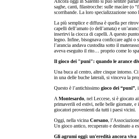
Ancora oggi in Salento si può sentire parla
saghe, canti, filastrocche: sulle macàre (o “
scorribande. La loro specializzazione sono l
La più semplice e diffusa è quella per ritro
capelli dell’amato (o dell’amata) e un’aranc
inserirvi la ciocca di capelli. A questo pun
legno. Infine, bisognava conficcare aghi o 
l’arancia andava custodita sotto il materass
aveva eseguito il rito… proprio come lo spag
Il gioco dei "puni": quando le arance 
Una buca al centro, altre cinque intorno. Ci
in una delle buche laterali, si vinceva la pr
Questo è l’antichissimo
gioco dei “puni”
, 
A
Montesardo
, nel Leccese, si è giocato 
primaverili ed estivi, nelle belle giornate
giocatori provenienti da tutti i paesi vicini.
Oggi, nella vicina
Corsano
, l’Associazion
Un gioco antico, recuperato e destinato a e
Gli agrumi oggi: un'eredità ancora viva