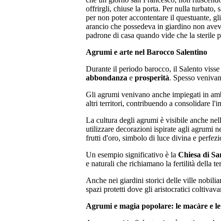
offrirgli, chiuse la porta. Per nulla turbat
per non poter accontentare il questuante, gl
arancio che possedeva in giardino non avev
padrone di casa quando vide che la sterile p
Agrumi e arte nel Barocco Salentino
Durante il periodo barocco, il Salento visse
abbondanza
e
prosperità
. Spesso venivano
Gli agrumi venivano anche impiegati in amb
altri territori, contribuendo a consolidare l'
La cultura degli agrumi è visibile anche nell
utilizzare decorazioni ispirate agli agrumi n
frutti d'oro, simbolo di luce divina e perfez
Un esempio significativo è la
Chiesa di Sa
e naturali che richiamano la fertilità della t
Anche nei giardini storici delle ville nobili
spazi protetti dove gli aristocratici coltiva
Agrumi e magia popolare: le macàre e le