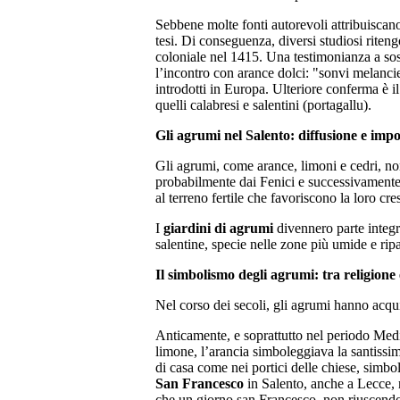
Sebbene molte fonti autorevoli attribuiscano
tesi. Di conseguenza, diversi studiosi riten
coloniale nel 1415. Una testimonianza a sost
l’incontro con arance dolci: "sonvi melancie 
introdotti in Europa. Ulteriore conferma è il
quelli calabresi e salentini (portagallu).
Gli agrumi nel Salento: diffusione e im
Gli agrumi, come arance, limoni e cedri, non
probabilmente dai Fenici e successivamente 
al terreno fertile che favoriscono la loro cre
I
giardini di agrumi
divennero parte integra
salentine, specie nelle zone più umide e ripa
Il simbolismo degli agrumi: tra religione
Nel corso dei secoli, gli agrumi hanno acqu
Anticamente, e soprattutto nel periodo Medi
limone, l’arancia simboleggiava la santissima
di casa come nei portici delle chiese, simbo
San Francesco
in Salento, anche a Lecce, 
che un giorno san Francesco, non riuscendo 