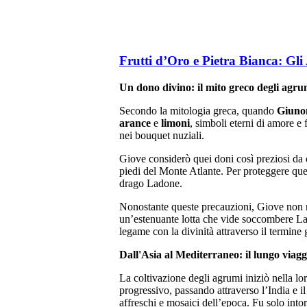
Frutti d’Oro e Pietra Bianca: Gli 
Un dono divino: il mito greco degli agru
Secondo la mitologia greca, quando
Giuno
arance
e
limoni
, simboli eterni di amore e 
nei bouquet nuziali.
Giove considerò quei doni così preziosi da 
piedi del Monte Atlante. Per proteggere que
drago Ladone.
Nonostante queste precauzioni, Giove non ri
un’estenuante lotta che vide soccombere L
legame con la divinità attraverso il termine
Dall'Asia al Mediterraneo: il lungo viag
La coltivazione degli agrumi iniziò nella lor
progressivo, passando attraverso l’India e 
affreschi e mosaici dell’epoca. Fu solo into