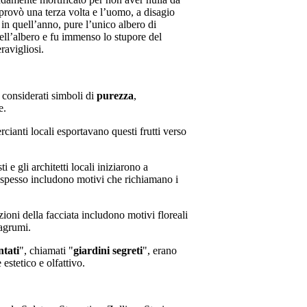
iprovò una terza volta e l’uomo, a disagio
in quell’anno, pure l’unico albero di
ll’albero e fu immenso lo stupore del
ravigliosi.
 considerati simboli di
purezza
,
e.
cianti locali esportavano questi frutti verso
isti e gli architetti locali iniziarono a
rei spesso includono motivi che richiamano i
ioni della facciata includono motivi floreali
 agrumi.
ntati
", chiamati "
giardini segreti
", erano
estetico e olfattivo.