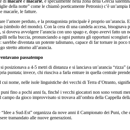
re di
macàre
e
macarìe
, e specialmente nella zona della Grecìa salentina
figlie della notte” come le chiamò poeticamente Petronio) c’è un’ampia le
e macarìe, le fatture.
vare l’amore perduto, e la protagonista principale è proprio un’arancia. 
ia (simbolo del mondo). Con la cera di una candela accesa, bisognava pra
to, si doveva avvolgere l’arancia con uno spago e, dopo avervi fatto un 
spilli nella buccia, pronunciando a ogni puntura gli opportuni scongiuri
o: sarebbe diventata un potente talismano, capace di far tornare in poco
o stretto attorno all’arancia.
diventavano passatempo
 si posizionava a 4-5 metri di distanza e si lanciava un’arancia “rizza” (
opria puntata; invece, chi riusciva a farla entrare in quella centrale pren
il cui nome, nelle isole linguistiche dei vecchi di Terra d’Otranto, signi
ai puni fino a pochi anni fa, finché i vecchi giocatori non sono venuti m
, e il campo da gioco improvvisato si trovava all’ombra della Cappella 
e “Idee a Sud-Est” organizza da nove anni il Campionato dei Puni, che q
ssere tramandato alle nuove generazioni.