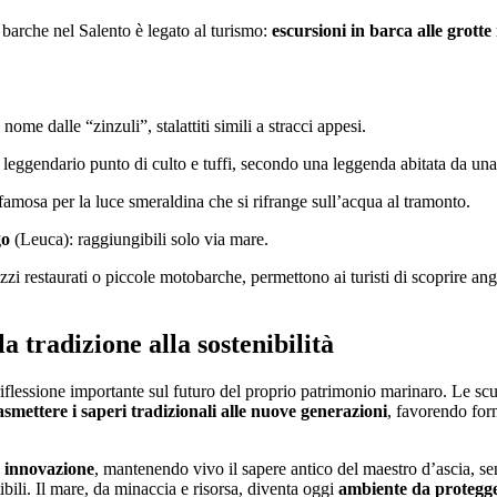
e barche nel Salento è legato al turismo:
escursioni in barca alle grott
nome dalle “zinzuli”, stalattiti simili a stracci appesi.
leggendario punto di culto e tuffi, secondo una leggenda abitata da una
amosa per la luce smeraldina che si rifrange sull’acqua al tramonto.
go
(Leuca): raggiungibili solo via mare.
zi restaurati o piccole motobarche, permettono ai turisti di scoprire ango
a tradizione alla sostenibilità
iflessione importante sul futuro del proprio patrimonio marinaro. Le scuol
asmettere i saperi tradizionali alle nuove generazioni
, favorendo for
e innovazione
, mantenendo vivo il sapere antico del maestro d’ascia, s
ibili. Il mare, da minaccia e risorsa, diventa oggi
ambiente da protegge