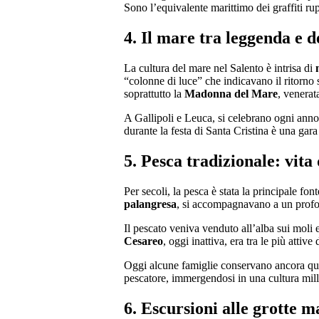
Sono l’equivalente marittimo dei graffiti rupe
4. Il mare tra leggenda e 
La cultura del mare nel Salento è intrisa di
“colonne di luce” che indicavano il ritorno 
soprattutto la
Madonna del Mare
, venerat
A Gallipoli e Leuca, si celebrano ogni anno
durante la festa di Santa Cristina è una gara
5. Pesca tradizionale: vita
Per secoli, la pesca è stata la principale fo
palangresa
, si accompagnavano a un profond
Il pescato veniva venduto all’alba sui moli e 
Cesareo
, oggi inattiva, era tra le più attive
Oggi alcune famiglie conservano ancora ques
pescatore, immergendosi in una cultura millena
6. Escursioni alle grotte ma