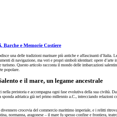
i, Barche e Memorie Costiere
disce una delle tradizioni marinare più antiche e affascinanti d’Italia. 
enti di navigazione, ma veri e propri simboli identitari: opere d’arte i
 e turismo. Questo articolo racconta il mondo delle imbarcazioni salentin
rte popolare.
 Salento e il mare, un legame ancestrale
ci nella preistoria e accompagna ogni fase evolutiva della sua civiltà. Da
a sponda adriatica già nel primo millennio a.C., intrecciando relazioni c
divennero crocevia del commercio marittimo imperiale, e i relitti ritrovat
ina, normanna, aragonese – il mare fu spesso confine e frontiera, teatro d