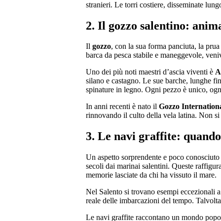
stranieri. Le torri costiere, disseminate lun
2. Il gozzo salentino: anim
Il
gozzo
, con la sua forma panciuta, la prua 
barca da pesca stabile e maneggevole, veniva
Uno dei più noti maestri d’ascia viventi è
A
silano e castagno. Le sue barche, lunghe fin
spinature in legno. Ogni pezzo è unico, ogn
In anni recenti è nato il
Gozzo Internationa
rinnovando il culto della vela latina. Non si
3. Le navi graffite: quand
Un aspetto sorprendente e poco conosciuto 
secoli dai marinai salentini. Queste raffigu
memorie lasciate da chi ha vissuto il mare.
Nel Salento si trovano esempi eccezionali a 
reale delle imbarcazioni del tempo. Talvolt
Le navi graffite raccontano un mondo popolar