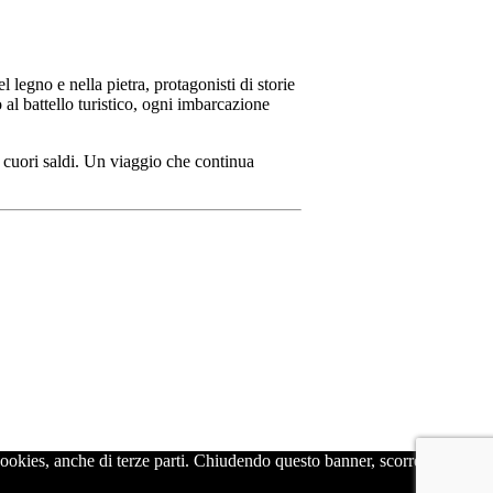
el legno e nella pietra, protagonisti di storie
 al battello turistico, ogni imbarcazione
 e cuori saldi. Un viaggio che continua
 cookies, anche di terze parti. Chiudendo questo banner, scorrendo