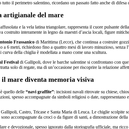
go tutto il perimetro salentino, ricordano un passato fatto anche di difesa
a artigianale del mare
affusolata e la vela latina triangolare, rappresenta il cuore pulsante del
 costruito interamente in legno da maestri d’ascia locali, figure mitiche 
ntonio Frassanico
di Marittima (Lecce), che continua a costruire gozzi
o a 6 metri, richiedono fino a quattro mesi di lavoro minuzioso, senza l'u
i curva della chiglia è modellata a mano come una scultura.
l Festival
di Gallipoli, dove le barche salentine si confrontano con quel
 tratta solo di regate, ma di un’occasione per riscoprire la relazione affe
o il mare diventa memoria visiva
è quello delle
“navi graffite”
: incisioni navali ritrovate su chiese, chios
razioni, spesso accompagnate da simboli religiosi o date, rappresentano e
Gallipoli, Castro, Tricase e Santa Maria di Leuca. Le chiglie scolpite son
a sono accompagnate da croci o da figure di santi, a dimostrazione della
e e devozionale, spesso ignorato dalla storiografia ufficiale, ma ricco d