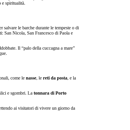
e spiritualità.
r salvare le barche durante le tempeste o di
nti: San Nicola, San Francesco di Paola e
addobbate. Il “palo della cuccagna a mare”
que.
ionali, come le
nasse
, le
reti da posta
, e la
lici e sgombri. La
tonnara di Porto
tendo ai visitatori di vivere un giorno da