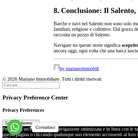
8. Conclusione: Il Salento
Barche e navi nel Salento non sono solo mez
familiari, religiose e collettive. Dal gozzo 
racconta un pezzo di Salento.
Navigare tra queste storie significa
scoprir
ancora oggi, ogni volta che una barca lascia 
by marianoimmobili
© 2026 Mariano Immobiliare. Tutti i diritti riservati
Privacy Preference Center
Privacy Preferences
Contattaci
Per offrirti un'esperienza di navigazione ottimizzata e in linea con l
questa pagina o cliccando qualunque suo elemento acconsenti al loro 