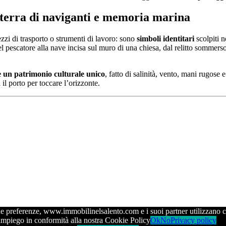
, terra di naviganti e memoria marina
zi di trasporto o strumenti di lavoro: sono
simboli identitari
scolpiti n
del pescatore alla nave incisa sul muro di una chiesa, dal relitto sommerso
e un patrimonio culturale unico
, fatto di salinità, vento, mani rugose
il porto per toccare l’orizzonte.
e tue preferenze, www.immobilinelsalento.com e i suoi partner utilizzano
impiego in conformità alla nostra Cookie Policy
Ok
No
Privacy policy