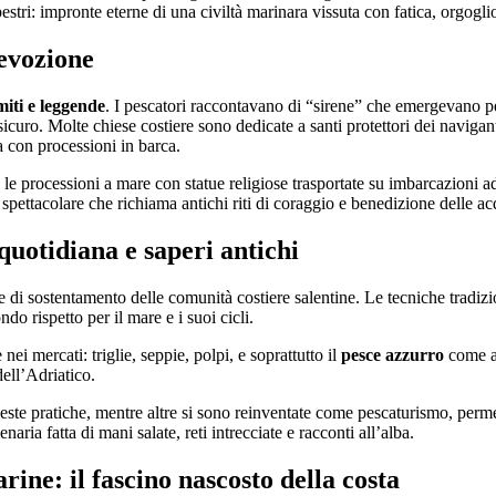
stri: impronte eterne di una civiltà marinara vissuta con fatica, orgoglio 
devozione
miti e leggende
. I pescatori raccontavano di “sirene” che emergevano pe
sicuro. Molte chiese costiere sono dedicate a santi protettori dei naviga
a con processioni in barca.
 le processioni a mare con statue religiose trasportate su imbarcazioni 
 spettacolare che richiama antichi riti di coraggio e benedizione delle ac
 quotidiana e saperi antichi
nte di sostentamento delle comunità costiere salentine. Le tecniche tradiz
o rispetto per il mare e i suoi cicli.
nei mercati: triglie, seppie, polpi, e soprattutto il
pesce azzurro
come a
 dell’Adriatico.
te pratiche, mentre altre si sono reinventate come pescaturismo, permet
ria fatta di mani salate, reti intrecciate e racconti all’alba.
rine: il fascino nascosto della costa