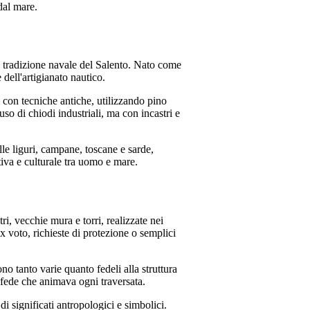
 dal mare.
la tradizione navale del Salento. Nato
come
dell'artigianato nautico.
 con tecniche antiche, utilizzando pino
so di chiodi industriali, ma con incastri e
le liguri, campane, toscane e sarde,
ttiva e culturale tra uomo e mare.
tri, vecchie mura e torri, realizzate nei
x voto, richieste di protezione o semplici
o tanto varie quanto fedeli alla struttura
 fede che animava ogni traversata.
i significati antropologici e simbolici.