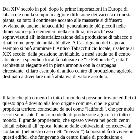
Dal XIV secolo in poi, dopo le prime importazioni in Europa di
tabacco e con la sempre maggiore diffusione dei vari usi di questa
pianta, su tutto il continente accanto alle masserie si diffusero
ovviamente anche i tabacchifici, generalmente più piccoli nelle
dimensioni e più elementari nella struttura, ma anch’ essi
sopravvissuti all’ industrializzazione della produzione di tabacco e
rinati come pregiate unità abitative. A Castrignano del Capo ad
esempio si può ammirare l’ Antico Tabacchificio locale, risalente al
XIX secolo, dalla posizione invidiabile, a metà strada tra il centro
abitato e la splendida località balneare de “le Felloniche”, e dall’
architettura elegante ed in piena armonia con la campagna
circostante, chiaro esempio di antico centro di produzione agricola
destinato a diventare unità abitativa di valore assoluto.
Il fatto che più o meno in tutto il mondo si possono trovare edifici di
questo tipo è dovuto alla loro origine comune, cioè le grandi
proprietà terriere, conosciute da noi come “latifondi”, che per molti
secoli sono state l’ unico modello di produzione agricola in tutto il
mondo. Il grande proprietario, che spesso viveva nei pochi centri
abitati esistenti all’ epoca, lontano dalle coltivazioni, concedeva ai
contadini (nel nostro caso detti “massari”) la possibilità di vivere in
questi edifici, che fungevano da centro finale di produzione e