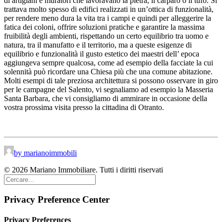
di artigiani e muratori che lavoravano la pietra, il carparo o il tufo. Si
trattava molto spesso di edifici realizzati in un’ottica di funzionalità,
per rendere meno dura la vita tra i campi e quindi per alleggerire la
fatica dei coloni, offrire soluzioni pratiche e garantire la massima
fruibilità degli ambienti, rispettando un certo equilibrio tra uomo e
natura, tra il manufatto e il territorio, ma a queste esigenze di
equilibrio e funzionalità il gusto estetico dei maestri dell’ epoca
aggiungeva sempre qualcosa, come ad esempio della facciate la cui
solennità può ricordare una Chiesa più che una comune abitazione.
Molti esempi di tale preziosa architettura si possono osservare in giro
per le campagne del Salento, vi segnaliamo ad esempio la Masseria
Santa Barbara, che vi consigliamo di ammirare in occasione della
vostra prossima visita presso la cittadina di Otranto.
by marianoimmobili
© 2026 Mariano Immobiliare. Tutti i diritti riservati
Privacy Preference Center
Privacy Preferences