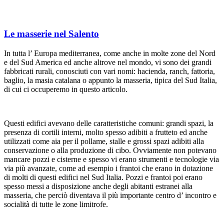
Le masserie nel Salento
In tutta l’ Europa mediterranea, come anche in molte zone del Nord
e del Sud America ed anche altrove nel mondo, vi sono dei grandi
fabbricati rurali, conosciuti con vari nomi: hacienda, ranch, fattoria,
baglio, la masia catalana o appunto la masseria, tipica del Sud Italia,
di cui ci occuperemo in questo articolo.
Questi edifici avevano delle caratteristiche comuni: grandi spazi, la
presenza di cortili interni, molto spesso adibiti a frutteto ed anche
utilizzati come aia per il pollame, stalle e grossi spazi adibiti alla
conservazione o alla produzione di cibo. Ovviamente non potevano
mancare pozzi e cisterne e spesso vi erano strumenti e tecnologie via
via più avanzate, come ad esempio i frantoi che erano in dotazione
di molti di questi edifici nel Sud Italia. Pozzi e frantoi poi erano
spesso messi a disposizione anche degli abitanti estranei alla
masseria, che perciò diventava il più importante centro d’ incontro e
socialità di tutte le zone limitrofe.