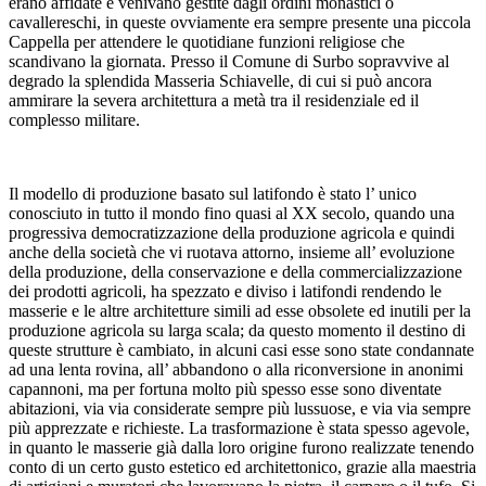
erano affidate e venivano gestite dagli ordini monastici o
cavallereschi, in queste ovviamente era sempre presente una piccola
Cappella per attendere le quotidiane funzioni religiose che
scandivano la giornata. Presso il Comune di Surbo sopravvive al
degrado la splendida Masseria Schiavelle, di cui si può ancora
ammirare la severa architettura a metà tra il residenziale ed il
complesso militare.
Il modello di produzione basato sul latifondo è stato l’ unico
conosciuto in tutto il mondo fino quasi al XX secolo, quando una
progressiva democratizzazione della produzione agricola e quindi
anche della società che vi ruotava attorno, insieme all’ evoluzione
della produzione, della conservazione e della commercializzazione
dei prodotti agricoli, ha spezzato e diviso i latifondi rendendo le
masserie e le altre architetture simili ad esse obsolete ed inutili per la
produzione agricola su larga scala; da questo momento il destino di
queste strutture è cambiato, in alcuni casi esse sono state condannate
ad una lenta rovina, all’ abbandono o alla riconversione in anonimi
capannoni, ma per fortuna molto più spesso esse sono diventate
abitazioni, via via considerate sempre più lussuose, e via via sempre
più apprezzate e richieste. La trasformazione è stata spesso agevole,
in quanto le masserie già dalla loro origine furono realizzate tenendo
conto di un certo gusto estetico ed architettonico, grazie alla maestria