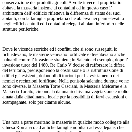
conservazione dei prodotti agricoli. A volte invece il proprietario
abitava la masseria insieme ai contadini ed in questo caso l’
architettura dell’ edificio rifletteva la differenza di status dei suoi
abitanti, con la famiglia proprietaria che abitava nei piani elevati o
negli edifici centrali ed i contadini relegati ai piani inferiori o nelle
strutture periferiche.
Dove le vicende storiche ed i conflitti che si sono susseguiti lo
richiedevano, le masserie venivano fortificate e diventavano anche
baluardi contro l’ invasione straniera; in Salento ad esempio, dopo l’
invasione turca del 1480, Re Carlo V decise di rafforzare la difesa
del territorio, predisponendo la costruzione o la ristrutturazione di
edifici già esistenti, dotandoli di torrioni per l’ avvistamento dei
nemici e recinzioni fortificate. Nella penisola salentina dunque ve ne
sono diverse, la Masseria Torre Casciani, la Masseria Melcarne e la
Masseria Torcito, circondata da una ricchissima vegetazione e molto
amata dalla cittadinanza locale per la possibilità di farvi escursioni e
scampagnate, solo per citarne alcune.
Una nota a parte meritano le masserie in qualche modo collegate alla
Chiesa Romana o ad antiche famiglie nobiliari ad essa legate, che