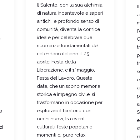
Il Salento, con la sua alchimia
I
di natura incantevole e saperi
a
antichi, e profondo senso di
m
comunità, diventa la cornice
l
ideale per celebrare due
a
Q
ricorrenze fondamentali del
t
calendario italiano: il 25
p
aprile, Festa della
t
Liberazione, e il 1° maggio,
s
Festa del Lavoro. Queste
e
date, che uniscono memoria
a
storica e impegno civile, si
p
trasformano in occasione per
a
esplorare il territorio con
a
S
occhi nuovi, tra eventi
e
culturali, feste popolari e
zi
s
momenti di puro relax
r