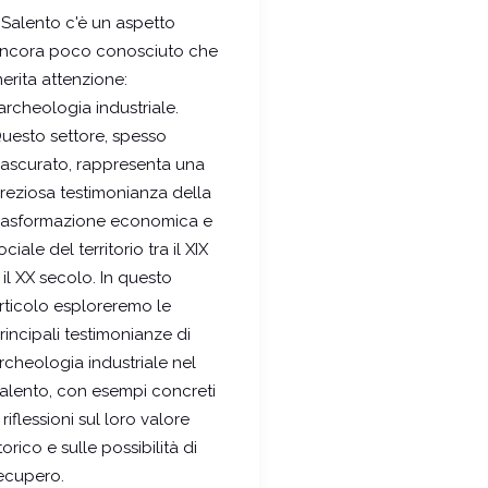
l Salento c'è un aspetto
ncora poco conosciuto che
erita attenzione:
'archeologia industriale.
uesto settore, spesso
rascurato, rappresenta una
reziosa testimonianza della
rasformazione economica e
ociale del territorio tra il XIX
 il XX secolo. In questo
rticolo esploreremo le
rincipali testimonianze di
rcheologia industriale nel
alento, con esempi concreti
 riflessioni sul loro valore
torico e sulle possibilità di
ecupero.