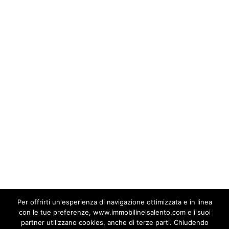
Un Patrimonio da Scoprire e Valorizzare
Il santuario di Minerva a Castro
rappresenta una finestra sul passato, un
luogo in cui mito e realtà si incontrano per
raccontare la storia del Salento come
crocevia di culture, religioni e popoli.
Grazie al lavoro instancabile degli
archeologi e al supporto delle istituzioni,
questo sito continua a regalare scoperte e
a ispirare nuove ricerche. Visitare Castro
oggi significa immergersi in un viaggio
senza tempo, riscoprendo le radici di una
terra che, da sempre, si erge come ponte
tra Oriente e Occidente.
Per offrirti un'esperienza di navigazione ottimizzata e in linea
con le tue preferenze, www.immobilinelsalento.com e i suoi
partner utilizzano cookies, anche di terze parti. Chiudendo
by marianoimmobili