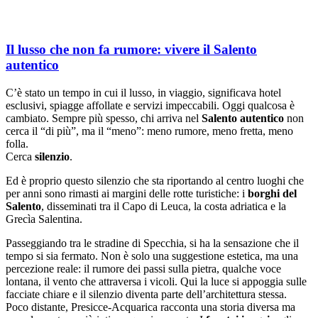
Il lusso che non fa rumore: vivere il Salento
autentico
C’è stato un tempo in cui il lusso, in viaggio, significava hotel
esclusivi, spiagge affollate e servizi impeccabili. Oggi qualcosa è
cambiato. Sempre più spesso, chi arriva nel
Salento autentico
non
cerca il “di più”, ma il “meno”: meno rumore, meno fretta, meno
folla.
Cerca
silenzio
.
Ed è proprio questo silenzio che sta riportando al centro luoghi che
per anni sono rimasti ai margini delle rotte turistiche: i
borghi del
Salento
, disseminati tra il Capo di Leuca, la costa adriatica e la
Grecìa Salentina
.
Passeggiando tra le stradine di
Specchia
, si ha la sensazione che il
tempo si sia fermato. Non è solo una suggestione estetica, ma una
percezione reale: il rumore dei passi sulla pietra, qualche voce
lontana, il vento che attraversa i vicoli. Qui la luce si appoggia sulle
facciate chiare e il silenzio diventa parte dell’architettura stessa.
Poco distante,
Presicce-Acquarica
racconta una storia diversa ma