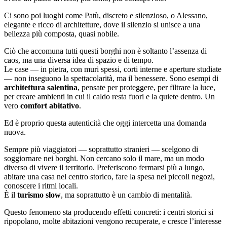
Ci sono poi luoghi come
Patù
, discreto e silenzioso, o
Alessano
,
elegante e ricco di architetture, dove il silenzio si unisce a una
bellezza più composta, quasi nobile.
Ciò che accomuna tutti questi borghi non è soltanto l’assenza di
caos, ma una diversa idea di spazio e di tempo.
Le case — in pietra, con muri spessi, corti interne e aperture studiate
— non inseguono la spettacolarità, ma il benessere. Sono esempi di
architettura salentina
, pensate per proteggere, per filtrare la luce,
per creare ambienti in cui il caldo resta fuori e la quiete dentro. Un
vero
comfort abitativo
.
Ed è proprio questa autenticità che oggi intercetta una domanda
nuova.
Sempre più viaggiatori — soprattutto stranieri — scelgono di
soggiornare nei borghi. Non cercano solo il mare, ma un modo
diverso di vivere il territorio. Preferiscono fermarsi più a lungo,
abitare una casa nel centro storico, fare la spesa nei piccoli negozi,
conoscere i ritmi locali.
È il
turismo slow
, ma soprattutto è un cambio di mentalità.
Questo fenomeno sta producendo effetti concreti: i centri storici si
ripopolano, molte abitazioni vengono recuperate, e cresce l’interesse