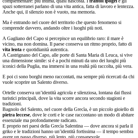
complementare: più intima, quasi nascosta. I
frantoi ipogei
e gli
spazi sotterranei parlano di una vita antica, fatta di lavoro e lentezza.
Anche qui, il silenzio non è vuoto, ma memoria.
Ma è entrando nel cuore del territorio che questo fenomeno si
comprende davvero, andando oltre i luoghi più noti.
A
Gagliano del Capo
si percepisce un equilibrio raro: il mare è
vicino, ma non domina. Il paese conserva un ritmo proprio, fatto di
vita lenta
e quotidianità autentica.
A
Castrignano del Capo
, alle porte di
Santa Maria di Leuca
, si vive
una dimensione simile: si è a pochi minuti da uno dei luoghi più
iconici della Puglia, ma immersi in una realtà più raccolta, più vera.
E poi ci sono borghi meno raccontati, ma sempre più ricercati da chi
vuole scoprire un Salento diverso.
Ortelle
conserva un’identità agricola e silenziosa, lontana dai flussi
turistici principali, dove la vita scorre ancora secondo stagioni e
tradizioni.
Bagnolo del Salento
, nel cuore della Grecìa, è un piccolo gioiello di
pietra leccese
, dove le corti e le case raccontano un modo di abitare
essenziale ma profondamente radicato.
E proprio nei paesi della
Grecìa Salentina
— dove ancora si parla il
griko e le tradizioni hanno un’identità fortissima — il tempo sembra
avere un passo diverso, più lento, più consapevole.