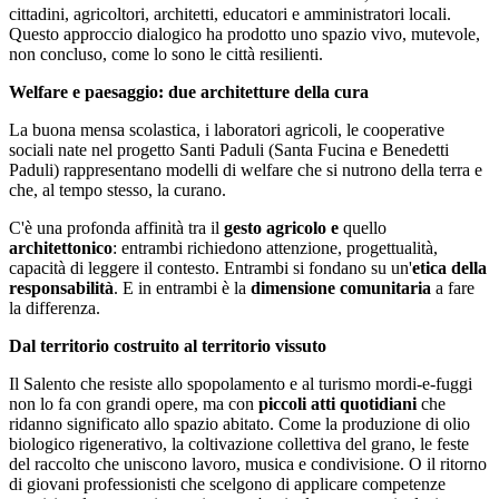
cittadini, agricoltori, architetti, educatori e amministratori locali.
Questo approccio dialogico ha prodotto uno spazio vivo, mutevole,
non concluso, come lo sono le città resilienti.
Welfare e paesaggio: due architetture della cura
La buona mensa scolastica, i laboratori agricoli, le cooperative
sociali nate nel progetto Santi Paduli (Santa Fucina e Benedetti
Paduli) rappresentano modelli di welfare che si nutrono della terra e
che, al tempo stesso, la curano.
C'è una profonda affinità tra il
gesto agricolo e
quello
architettonico
: entrambi richiedono attenzione, progettualità,
capacità di leggere il contesto. Entrambi si fondano su un'
etica della
responsabilità
. E in entrambi è la
dimensione comunitaria
a fare
la differenza.
Dal territorio costruito al territorio vissuto
Il Salento che resiste allo spopolamento e al turismo mordi-e-fuggi
non lo fa con grandi opere, ma con
piccoli atti quotidiani
che
ridanno significato allo spazio abitato. Come la produzione di olio
biologico rigenerativo, la coltivazione collettiva del grano, le feste
del raccolto che uniscono lavoro, musica e condivisione. O il ritorno
di giovani professionisti che scelgono di applicare competenze