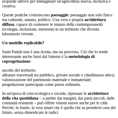
acquisite altrove per immaginare un'agricoltura nuova, inclusiva e
creativa.
Queste pratiche costruiscono
paesaggio
: paesaggio non solo fisico
ma culturale, umano, politico. Una vera e propria
architettura
diffusa
, capace di contenere le istanze della contemporaneità
(ecologia, inclusione, memoria) in un territorio che diventa
laboratorio vivente.
Un modello replicabile?
Santi Paduli non è una ricetta, ma un processo. Ciò che lo rende
interessante anche fuori dal Salento è la
metodologia di
coprogettazione
:
ascolto del territorio;
alleanze trasversali tra pubblico, privato sociale e cittadinanza attiva;
valorizzazione del patrimonio materiale e immateriale;
progettazione partecipata come prassi ordinaria.
In un'epoca di crisi ecologica e sociale, ripensare le
architetture
della vita quotidiana
– a partire dai margini, dai paesi piccoli, dalle
comunità resistenti – può offrire visioni nuove anche per le città.
Perché, in fondo, la vera smart city è quella che sa prendersi cura del
futuro, senza dimenticare le radici.