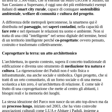
un'area di 5.500 ettari, che si estende da Muro Leccese a Surano, da
San Cassiano a Supersano, è oggi uno dei più emblematici esempi
italiani di
smart city rurale
, capace di coniugare
sostenibilità
ambientale
,
welfare di comunità
e
cultura del progetto
.
A differenza delle metropoli iperconnesse, la smartness qui è
distribuita nel
paesaggio
, nei
saperi contadini
, nella capacità di
fare rete
e nel ripensare le relazioni tra uomo e ambiente. Non si
tratta di una città "intelligente" nel senso digitale del termine, bensì
di un territorio intelligente perché
co-progettato
: ovvero pensato,
costruito e trasformato collettivamente.
Coprogettare la terra: un atto architettonico
L'architettura, in questo contesto, supera il concetto tradizionale di
edificazione e diventa uno strumento di
mediazione tra natura e
cultura
. La rigenerazione dei Paduli non è solo fisica o
infrastrutturale, ma anche sociale e simbolica. Ogni progetto, che si
tratti di un orto comunitario, di un forno sociale o di una mensa
scolastica a km zero, è un'architettura di relazione. E come tale è
frutto di una coprogettazione che mette al centro gli abitanti, i
bisogni reali e la memoria dei luoghi.
La stessa ideazione del Parco non nasce da un atto top-down ma da
un
processo lungo
, iniziato nel 2003, che ha visto coinvolte
associazioni culturali come LUA e Abitare i Paduli, insieme a