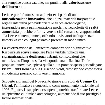
alla semplice conservazione, ma puntino alla
valorizzazione
dell’intero sito
.
Le idee per il futuro sono ambiziose: si parla di una
musealizzazione innovativa
, che utilizzi materiali trasparenti o
segnali interattivi per evidenziare le tracce archeologiche,
integrandole nella pavimentazione moderna. Tecnologie di
realtà
aumentata
potrebbero far rivivere la città romana sovrapponendola
alla Lecce contemporanea, offrendo ai visitatori un’esperienza
immersiva che colleghi passato e presente in modo unico.
La valorizzazione dell’anfiteatro comporta sfide significative.
Riaprire gli scavi
e ampliare l’area visibile richiede una
riorganizzazione degli spazi urbani
, con soluzioni che
minimizzino l’impatto sulla vita quotidiana della città. Tra le
proposte innovative, spicca quella di un ponte sospeso per collegare
Piazza Sant’Oronzo a Via Giuseppe Verdi, dimostrando come storia
e modernità possano convivere in armonia.
Scoperto agli inizi del Novecento grazie agli studi di
Cosimo De
Giorgi
, l’anfiteatro è riconosciuto come monumento nazionale dal
1906. Eppure, la sua piena riscoperta potrebbe trasformare Lecce in
un epicentro culturale e archeologico, aumentando il suo prestigio a
livello internazionale.