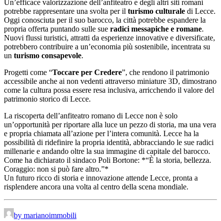
Un’efficace valorizzazione dell’anfiteatro e degli altri siti romani
potrebbe rappresentare una svolta per il
turismo culturale
di Lecce.
Oggi conosciuta per il suo barocco, la città potrebbe espandere la
propria offerta puntando sulle sue
radici messapiche e romane
.
Nuovi flussi turistici, attratti da esperienze innovative e diversificate,
potrebbero contribuire a un’economia più sostenibile, incentrata su
un
turismo consapevole
.
Progetti come “
Toccare per Credere
”, che rendono il patrimonio
accessibile anche ai non vedenti attraverso miniature 3D, dimostrano
come la cultura possa essere resa inclusiva, arricchendo il valore del
patrimonio storico di Lecce.
La riscoperta dell’anfiteatro romano di Lecce non è solo
un’opportunità per riportare alla luce un pezzo di storia, ma una vera
e propria chiamata all’azione per l’intera comunità. Lecce ha la
possibilità di ridefinire la propria identità, abbracciando le sue radici
millenarie e andando oltre la sua immagine di capitale del barocco.
Come ha dichiarato il sindaco Poli Bortone: *“È la storia, bellezza.
Coraggio: non si può fare altro.”*
Un futuro ricco di storia e innovazione attende Lecce, pronta a
risplendere ancora una volta al centro della scena mondiale.
by marianoimmobili