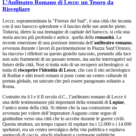
L’Anfiteatro Romano di Lecce: un Tesoro da
Risvegliare
Lecce, soprannominata la "Firenze del Sud", è una città che incanta
con il suo barocco splendente e il fascino delle sue antiche pietre.
Tuttavia, dietro la sua immagine di capitale del barocco, si cela una
storia ancora più profonda e antica:
quella della
romanità
. La
recente emersione di una porzione interrata dell’
anfiteatro romano
,
avvenuta durante i lavori di pavimentazione in Piazza Sant’Oronzo,
ha riacceso i riflettori su questo gioiello nascosto, portando alla luce
non solo frammenti di un passato remoto, ma anche interrogativi sul
futuro della città. Non si tratta solo di un recupero archeologico: si
tratta di
riscoprire l’identità di Lecce
, che con il sito archeologico
di Rudiae e altri tesori romani si pone come un centro culturale di
portata globale, un unicum che può essere paragonato soltanto a
Roma.
Costruito tra il I e il II secolo d.C., l’anfiteatro romano di Lecce è
una delle testimonianze più importanti della romanità di
Lupiae
,
l’antico nome della città. Si ritiene che la sua costruzione sia
avvenuta per volere dell’imperatore Augusto come segno di
gratitudine verso una città che lo accolse durante le guerre civili.
Questa struttura, un tempo capace di ospitare tra i 12.000 e i 14.000
spettatori, era un centro nevralgico della vita pubblica e ospitava
spettacoli di caccia, giochi gladiatori e cerimonie pubbliche.