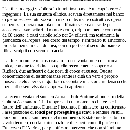
L’anfiteatro, oggi visibile solo in minima parte, è un capolavoro di
ingegneria. La sua struttura ellittica, scavata direttamente nel banco
di pietra leccese, utilizzava un misto di tecniche costruttive: opera
cementizia, opera quadrata e un raffinato sistema di scale per
accedere ai vari settori. Il muro esterno, originariamente composto
da 68 arcate, è oggi visibile solo per 24 pilastri, ma testimonia la
grandezza dell’opera. Nel corso del tempo, l’anfiteatro fu arricchito,
probabilmente in età adrianea, con un portico al secondo piano e
rilievi scolpiti con scene di caccia.
L’anfiteatro non è un caso isolato: Lecce vanta un’eredità romana
unica, con due teatri (incluso quello recentemente scoperto a
Rudiae), due anfiteatri e due porti di epoca augustea. Questa
concentrazione di testimonianze rende la città un vero e proprio
museo a cielo aperto, in grado di raccontare una storia millenaria che
merita di essere vissuta e apprezzata appieno.
La recente visita del sindaco Adriana Poli Bortone al ministro della
Cultura Alessandro Giuli rappresenta un momento chiave per il
futuro dell’anfiteatro. Durante l’incontro, il ministero ha confermato
l’assegnazione di
fondi per proseguire gli
scavi
e rendere visibili
porzioni ancora sommerse del monumento. È stato inoltre istituito un
tavolo tecnico, con la partecipazione di esperti come il professor
Francesco D’Andria, per pianificare interventi che non si limitino