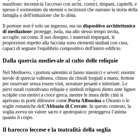
manifesto: incornicia l'accesso con archi, cornici, timpani, capitelli, e
spesso è sormontato da stemmi o iscrizioni che narrano la storia della
famiglia o dell'istituzione che lo abita.
Il portone non è solo un ingresso, ma un
dispositivo architettonico
di mediazione
: protegge, isola, ma allo stesso tempo invita,
accoglie, racconta. Il suo disegno, i materiali impiegati, le
proporzioni rispetto alla facciata sono elementi studiati con cura,
capaci di segnare l'equilibrio compositivo dell'intero edificio.
Dalla quercia medievale al culto delle reliquie
Nel Medioevo, i portoni salentini si fanno massicci e severi: enormi
tavole di quercia vallonea, chiuse da
chiodi forgiati a mano, feritoie
per osservare senza essere visti, serrature pesanti e inferriate. Le
pievi rurali custodivano reliquie e simboli religiosi dietro ante lignee
scolpite con motivi a croce greca, mentre le mura delle città si
aprivano in porte difensive come
Porta Alfonsina
a Otranto o le
soglie romaniche dell’
Abbazia di Cerrate
. In questo contesto, la
soglia aveva un valore sacro e apotropaico: proteggeva l’anima
quanto il corpo.
Il barocco leccese e la teatralità della soglia