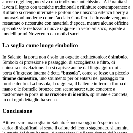
ancora oggi tengono viva una tradizione antichissima. A Parabita si
lavora il legno con tecniche tradizionali e rifiniture contemporanee; a
Ruffano si creano inferriate e portoni che uniscono estetica liberty a
innovazioni moderne come l’acciaio Cor-Ten. Le
bussole
vengono
restaurate o ricostruite con materiali d’epoca, mentre alcune officine
specializzate realizzano nuove raggiere in vetro artistico, ispirate a
modelli primi Novecento o a motivi sacri.
La soglia come luogo simbolico
In Salento, la porta non è solo un oggetto architettonico: è
simbolo
.
Simbolo di protezione e passaggio, di accoglienza e filtro, di
chiusura e rivelazione. Lo si capisce anche dal linguaggio: qui la
porta d’ingresso interna è detta “
bussola
”, come se fosse un piccolo
timone domestico
, uno strumento per orientarsi nel passaggio tra
fuori e dentro. La bussola, la raggiera, il battente in ferro a forma di
mano o le formelle bronzee con scene sacre: tutto concorre a
trasformare la porta in
narrazione di identità
, spirituale e concreta,
in cui ogni dettaglio ha senso.
Conclusione
Attraversare una soglia in Salento è ancora oggi un’esperienza
carica di significati: si sente il calore del legno stagionato, si ammira