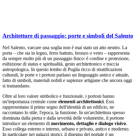
Architetture di passaggio: porte e simboli del Salento
Nel Salento, varcare una soglia non è mai stato un atto neutro. La
porta – che sia in legno, ferro battuto, bronzo o vetro – rappresenta
da sempre molto più di un passaggio fisico: è confine e protezione,
esibizione di status e spiritualità, gesto architettonico e traccia
antropologica. In questo lembo di Puglia ricco di stratificazioni
culturali, le porte e i portoni parlano un linguaggio antico e attuale,
fatto di simboli, materiali nobili e sapienze artigiane che ancora oggi
si tramandano.
Oltre al loro valore simbolico e funzionale, i portoni hanno
un'importanza centrale come
elementi architettonici
. Essi
rappresentano il primo segno dell'identità di un edificio, ne
raccontano lo stile, l'epoca, la funzione. In un'architettura spesso
dominata dalla pietra e dalla severità delle volumetrie, il portone
introduce un elemento di
movimento, dettaglio e dialogo visivo
.
Esso collega esterno e interno, urbano e privato, antico e moderno.
In particolare nei palazzi storici, il disegno del portale è un