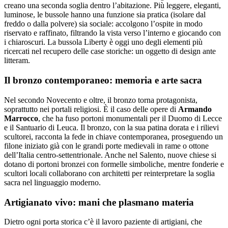
creano una seconda soglia dentro l’abitazione. Più leggere, eleganti,
luminose, le bussole hanno una funzione sia pratica (isolare dal
freddo o dalla polvere) sia sociale: accolgono l’ospite in modo
riservato e raffinato, filtrando la vista verso l’interno e giocando con
i chiaroscuri. La bussola Liberty è oggi uno degli elementi più
ricercati nel recupero delle case storiche: un oggetto di design ante
litteram.
Il bronzo contemporaneo: memoria e arte sacra
Nel secondo Novecento e oltre, il bronzo torna protagonista,
soprattutto nei portali religiosi. È il caso
delle opere di
Armando
Marrocco
, che ha fuso portoni monumentali per il Duomo di Lecce
e il Santuario di Leuca. Il bronzo, con la sua patina dorata e i rilievi
scultorei, racconta la fede in chiave contemporanea, proseguendo un
filone iniziato già con le grandi porte medievali in rame o ottone
dell’Italia centro-settentrionale. Anche nel Salento, nuove chiese si
dotano di portoni bronzei con formelle simboliche, mentre fonderie e
scultori locali collaborano con architetti per reinterpretare la soglia
sacra nel linguaggio moderno.
Artigianato vivo: mani che plasmano materia
Dietro ogni porta storica c’è il lavoro paziente di artigiani, che