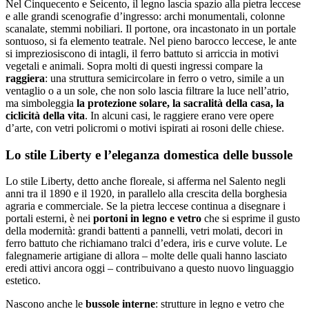
Nel Cinquecento e Seicento, il legno lascia spazio alla pietra leccese
e alle grandi scenografie d’ingresso:
archi monumentali, colonne
scanalate, stemmi nobiliari. Il portone, ora incastonato in un portale
sontuoso, si fa elemento teatrale. Nel pieno barocco leccese, le ante
si impreziosiscono di intagli, il ferro battuto si arriccia in motivi
vegetali e animali. Sopra molti di questi ingressi compare la
raggiera
: una struttura semicircolare in ferro o vetro, simile a un
ventaglio o a un sole, che non solo lascia filtrare la luce nell’atrio,
ma simboleggia
la protezione solare, la sacralità della casa, la
ciclicità della vita
. In alcuni casi, le raggiere erano vere opere
d’arte, con vetri policromi o motivi ispirati ai rosoni delle chiese.
Lo stile Liberty e l’eleganza domestica delle bussole
Lo stile Liberty, detto anche floreale, si afferma nel Salento negli
anni tra il 1890 e il 1920, in parallelo alla crescita della borghesia
agraria e commerciale. Se la pietra leccese continua a disegnare i
portali esterni, è nei
portoni in legno e vetro
che si esprime il gusto
della modernità: grandi battenti a pannelli, vetri molati, decori in
ferro battuto che richiamano tralci d’edera, iris e curve volute. Le
falegnamerie artigiane di allora – molte delle quali hanno lasciato
eredi attivi ancora oggi – contribuivano a questo nuovo linguaggio
estetico.
Nascono anche le
bussole interne
: strutture in legno e vetro che