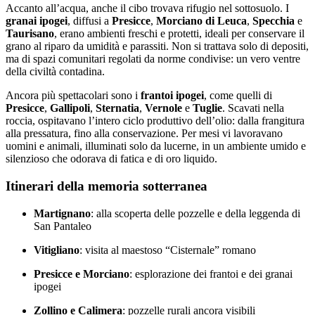
Accanto all’acqua, anche il cibo trovava rifugio nel sottosuolo. I
granai ipogei
, diffusi a
Presicce
,
Morciano di Leuca
,
Specchia
e
Taurisano
, erano ambienti freschi e protetti, ideali per conservare il
grano al riparo da umidità e parassiti. Non si trattava solo di depositi,
ma di spazi comunitari regolati da norme condivise: un vero ventre
della civiltà contadina.
Ancora più spettacolari sono i
frantoi ipogei
, come quelli di
Presicce
,
Gallipoli
,
Sternatia
,
Vernole
e
Tuglie
. Scavati nella
roccia, ospitavano l’intero ciclo produttivo dell’olio: dalla frangitura
alla pressatura, fino alla conservazione. Per mesi vi lavoravano
uomini e animali, illuminati solo da lucerne, in un ambiente umido e
silenzioso che odorava di fatica e di oro liquido.
Itinerari della memoria sotterranea
Martignano
: alla scoperta delle pozzelle e della leggenda di
San Pantaleo
Vitigliano
: visita al maestoso “Cisternale” romano
Presicce e Morciano
: esplorazione dei frantoi e dei granai
ipogei
Zollino e Calimera
: pozzelle rurali ancora visibili