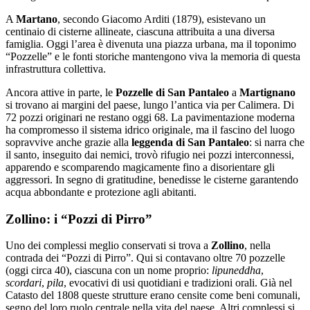
A
Martano
, secondo Giacomo Arditi (1879), esistevano un
centinaio di cisterne allineate, ciascuna attribuita a una diversa
famiglia. Oggi l’area è divenuta una piazza urbana, ma il toponimo
“Pozzelle” e le fonti storiche mantengono viva la memoria di questa
infrastruttura collettiva.
Ancora attive in parte, le
Pozzelle di San Pantaleo
a
Martignano
si trovano ai margini del paese, lungo l’antica via per Calimera. Di
72 pozzi originari ne restano oggi 68. La pavimentazione moderna
ha compromesso il sistema idrico originale, ma il fascino del luogo
sopravvive anche grazie alla
leggenda di San Pantaleo
: si narra che
il santo, inseguito dai nemici, trovò rifugio nei pozzi interconnessi,
apparendo e scomparendo magicamente fino a disorientare gli
aggressori. In segno di gratitudine, benedisse le cisterne garantendo
acqua abbondante e protezione agli abitanti.
Zollino: i “Pozzi di Pirro”
Uno dei complessi meglio conservati si trova a
Zollino
, nella
contrada dei “Pozzi di Pirro”. Qui si contavano oltre 70 pozzelle
(oggi circa 40), ciascuna con un nome proprio:
lipuneddha
,
scordari
,
pila
, evocativi di usi quotidiani e tradizioni orali. Già nel
Catasto del 1808 queste strutture erano censite come beni comunali,
segno del loro ruolo centrale nella vita del paese. Altri complessi si