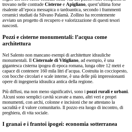
trovano nelle contrade
Cisterne
e
Apigliano
, quest’ultima forse
risalente all’epoca messapica o tardoantica, secondo i frammenti
ceramici studiati da Silvano Palamà. Zollino ha recentemente
avviato un progetto di recupero e valorizzazione di questi tesori
nascosti.
Pozzi e cisterne monumentali: l’acqua come
architettura
Nel Salento non mancano esempi di architetture idrauliche
monumentali. Il
Cisternale di Vitigliano
, ad esempio, è una
gigantesca cisterna ipogea di
epoca romana, lunga oltre 12 metri e
capace di contenere 160 mila litri d’acqua. Costruita in cocciopesto,
con bocche circolari e scale interne, è una delle più impressionanti
opere di ingegneria idraulica antica della regione.
Più diffusi, ma non meno significativi, sono i
pozzi rurali e urbani
.
Alcuni sono semplici cavità scavate a mano, altri veri e propri
monumenti, con archi, colonne e incisioni che ne attestano la
sacralità e il valore comunitario. Il pozzo era luogo di incontro, di
preghiera, di vita sociale.
I granai e i frantoi ipogei: economia sotterranea