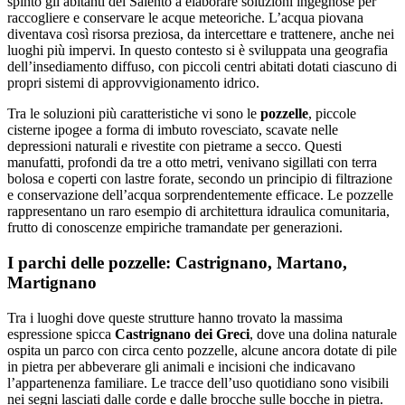
spinto gli abitanti del Salento a elaborare soluzioni ingegnose per
raccogliere e conservare le acque meteoriche. L’acqua piovana
diventava così risorsa preziosa, da intercettare e trattenere, anche nei
luoghi più impervi. In questo contesto si è sviluppata una geografia
dell’insediamento diffuso, con piccoli centri abitati dotati ciascuno di
propri sistemi di approvvigionamento idrico.
Tra le soluzioni più caratteristiche vi sono le
pozzelle
, piccole
cisterne ipogee a forma di imbuto rovesciato, scavate nelle
depressioni naturali e rivestite con pietrame a secco. Questi
manufatti, profondi da tre a otto metri, venivano sigillati con terra
bolosa e coperti con lastre forate, secondo un principio di filtrazione
e conservazione dell’acqua sorprendentemente efficace. Le pozzelle
rappresentano un raro esempio di architettura idraulica comunitaria,
frutto di conoscenze empiriche tramandate per generazioni.
I parchi delle pozzelle: Castrignano, Martano,
Martignano
Tra i luoghi dove queste strutture hanno trovato la massima
espressione spicca
Castrignano dei Greci
, dove una dolina naturale
ospita un parco con circa cento pozzelle, alcune ancora dotate di pile
in
pietra per abbeverare gli animali e incisioni che indicavano
l’appartenenza familiare. Le tracce dell’uso quotidiano sono visibili
nei segni lasciati dalle corde e dalle brocche sulle bocche in pietra.