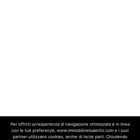
Il Carnevale in Salento non è solo una
festa, ma un
rituale collettivo
che
racconta la storia, la cultura e le
trasformazioni del territorio. Attraverso
figure come Caremma, Paolinu e
Purgianella, questa tradizione continua a
vivere, intrecciando satira, spiritualità e
divertimento. Se vuoi immergerti
nell’autentica atmosfera del Salento, il
Carnevale è il momento perfetto per
scoprire le sue maschere, le sue usanze e
il fascino della sua architettura senza
tempo.
Per offrirti un'esperienza di navigazione ottimizzata e in linea
con le tue preferenze, www.immobilinelsalento.com e i suoi
partner utilizzano cookies, anche di terze parti. Chiudendo
by marianoimmobili