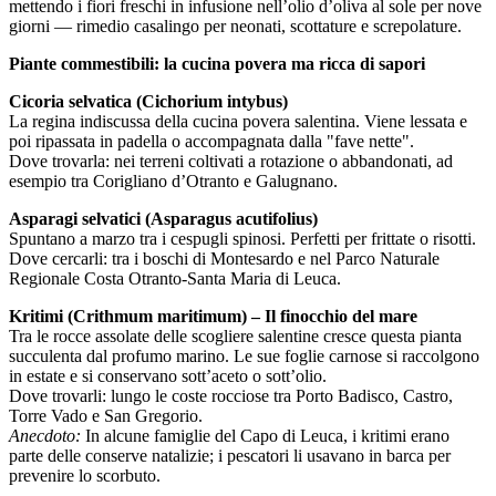
mettendo i fiori freschi in infusione nell’olio d’oliva al sole per nove
giorni — rimedio casalingo per neonati, scottature e screpolature.
Piante commestibili: la cucina povera ma ricca di sapori
Cicoria selvatica (Cichorium intybus)
La regina indiscussa della cucina povera salentina. Viene lessata e
poi ripassata in padella o accompagnata dalla "fave nette".
Dove trovarla: nei terreni coltivati a rotazione o abbandonati, ad
esempio tra Corigliano d’Otranto e Galugnano.
Asparagi selvatici (Asparagus acutifolius)
Spuntano a marzo tra i cespugli spinosi. Perfetti per frittate o risotti.
Dove cercarli: tra i boschi di Montesardo e nel Parco Naturale
Regionale Costa Otranto-Santa Maria di Leuca.
Kritimi (Crithmum maritimum) – Il finocchio del mare
Tra le rocce assolate delle scogliere salentine cresce questa pianta
succulenta dal profumo marino. Le sue foglie carnose si raccolgono
in estate e si conservano sott’aceto o sott’olio.
Dove trovarli: lungo le coste rocciose tra Porto Badisco, Castro,
Torre Vado e San Gregorio.
Anecdoto:
In alcune famiglie del Capo di Leuca, i kritimi erano
parte delle conserve natalizie; i pescatori li usavano in barca per
prevenire lo scorbuto.