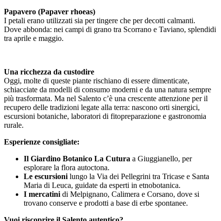
Papavero (Papaver rhoeas)
I petali erano utilizzati sia per tingere che per decotti calmanti.
Dove abbonda: nei campi di grano tra Scorrano e Taviano, splendidi
tra aprile e maggio.
Una ricchezza da custodire
Oggi, molte di queste piante rischiano di essere dimenticate,
schiacciate da modelli di consumo moderni e da una natura sempre
più trasformata. Ma nel Salento c’è una crescente attenzione per il
recupero delle tradizioni legate alla terra: nascono orti sinergici,
escursioni botaniche, laboratori di fitopreparazione e gastronomia
rurale.
Esperienze consigliate:
Il Giardino Botanico La Cutura
a Giuggianello, per
esplorare la flora autoctona.
Le escursioni
lungo la Via dei Pellegrini tra Tricase e Santa
Maria di Leuca, guidate da esperti in etnobotanica.
I mercatini
di Melpignano, Calimera e Corsano, dove si
trovano conserve e prodotti a base di erbe spontanee.
Vuoi riscoprire il Salento autentico?