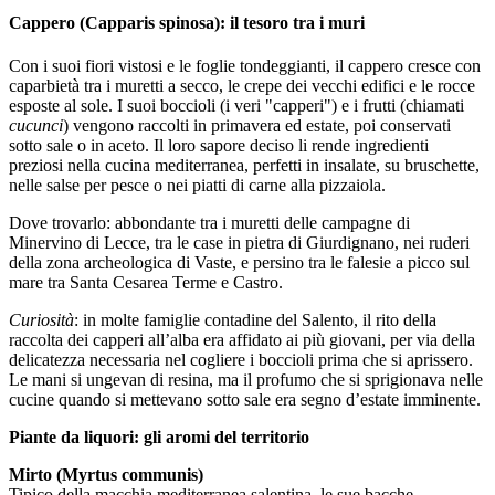
Cappero (Capparis spinosa): il tesoro tra i muri
Con i suoi fiori vistosi e le foglie tondeggianti, il cappero cresce con
caparbietà tra i muretti a secco, le crepe dei vecchi edifici e le rocce
esposte al sole. I suoi boccioli (i veri "capperi") e i frutti (chiamati
cucunci
) vengono raccolti in primavera ed estate, poi conservati
sotto sale o in aceto. Il loro sapore deciso li rende ingredienti
preziosi nella cucina mediterranea, perfetti in insalate, su bruschette,
nelle salse per pesce o nei piatti di carne alla pizzaiola.
Dove trovarlo: abbondante tra i muretti delle campagne di
Minervino di Lecce, tra le case in pietra di Giurdignano, nei ruderi
della zona archeologica di Vaste, e persino tra le falesie a picco sul
mare tra Santa Cesarea Terme e Castro.
Curiosità
: in molte famiglie contadine del Salento, il rito della
raccolta dei capperi all’alba era affidato ai più giovani, per via della
delicatezza necessaria nel cogliere i boccioli prima che si aprissero.
Le mani si ungevan di resina, ma il profumo che si sprigionava nelle
cucine quando si mettevano sotto sale era segno d’estate imminente.
Piante da liquori: gli aromi del territorio
Mirto (Myrtus communis)
Tipico della macchia mediterranea salentina, le sue bacche