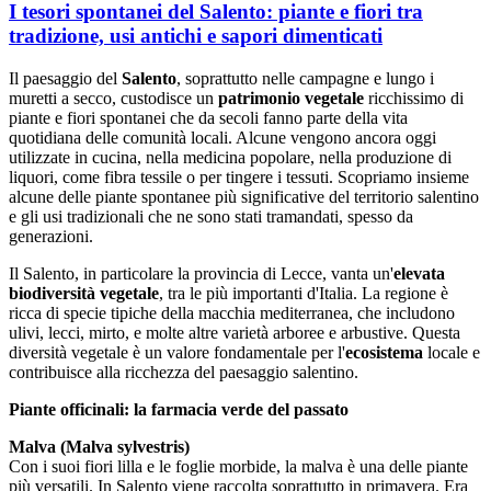
I tesori spontanei del Salento: piante e fiori tra
tradizione, usi antichi e sapori dimenticati
Il paesaggio del
Salento
, soprattutto nelle campagne e lungo i
muretti a secco, custodisce un
patrimonio vegetale
ricchissimo di
piante e fiori spontanei che da secoli fanno parte della vita
quotidiana delle comunità locali. Alcune vengono ancora oggi
utilizzate in cucina, nella medicina popolare, nella produzione di
liquori, come fibra tessile o per tingere i tessuti. Scopriamo insieme
alcune delle piante spontanee più significative del territorio salentino
e gli usi tradizionali che ne sono stati tramandati, spesso da
generazioni.
Il Salento, in particolare la provincia di Lecce, vanta un'
elevata
biodiversità vegetale
, tra le più importanti d'Italia.
La regione è
ricca di specie tipiche della macchia mediterranea, che includono
ulivi, lecci, mirto, e molte altre varietà arboree e arbustive.
Questa
diversità vegetale è un valore fondamentale per l'
ecosistema
locale e
contribuisce alla ricchezza del paesaggio salentino.
Piante officinali: la farmacia verde del passato
Malva (Malva sylvestris)
Con i suoi fiori lilla e le foglie morbide, la malva è una delle piante
più versatili. In Salento viene raccolta soprattutto in primavera. Era