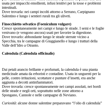
usata per impacchi emollienti, infusi lenitivi per la tosse e problemi
intestinali.
Dove trovarla: nei campi incolti attorno a Serrano, Carpignano
Salentino e lungo i sentieri rurali tra gli uliveti.
Finocchietto selvatico (Foeniculum vulgare)
Cresce spontaneamente nei campi e lungo le strade. I semi e le foglie
venivano (e vengono ancora) usati per favorire la digestione.
Dove trovarlo: abbondante lungo le strade sterrate vicino a
Specchia, tra le campagne di Giuggianello e lungo i tratturi della
Valle dell’Idro a Otranto.
Calendula (Calendula officinalis)
Dai petali arancio brillante e profumati, la calendula è una pianta
medicinale amata da erboristi e contadine. Usata in unguenti per la
pelle, contro irritazioni, scottature e punture d’insetti, era anche
aggiunta a decotti antinfiammatori.
Dove trovarla: cresce spontaneamente nei campi assolati, nei bordi
delle strade e negli orti, soprattutto nelle zone attorno a
Spongano, Cannole e nelle campagne di Neviano.
Curiosità
: alcune donne salentine preparavano “l’olio di calendula”