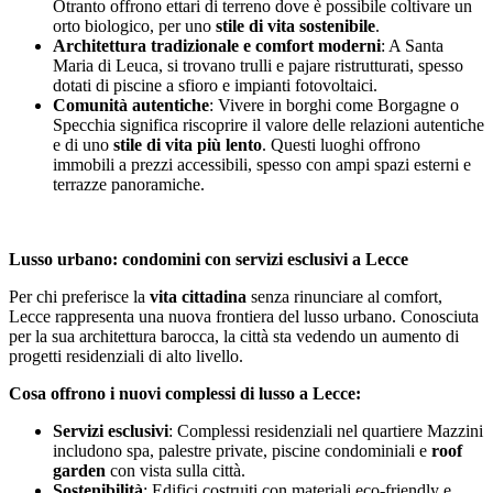
Otranto offrono ettari di terreno dove è possibile coltivare un
orto biologico, per uno
stile di vita sostenibile
.
Architettura tradizionale e comfort moderni
: A Santa
Maria di Leuca, si trovano trulli e pajare ristrutturati, spesso
dotati di piscine a sfioro e impianti fotovoltaici.
Comunità autentiche
: Vivere in borghi come Borgagne o
Specchia significa riscoprire il valore delle relazioni autentiche
e di uno
stile di vita più lento
. Questi luoghi offrono
immobili a prezzi accessibili, spesso con ampi spazi esterni e
terrazze panoramiche.
Lusso urbano: condomini con servizi esclusivi a Lecce
Per chi preferisce la
vita cittadina
senza rinunciare al comfort,
Lecce rappresenta una nuova frontiera del lusso urbano. Conosciuta
per la sua architettura barocca, la città sta vedendo un aumento di
progetti residenziali di alto livello.
Cosa offrono i nuovi complessi di lusso a Lecce:
Servizi esclusivi
: Complessi residenziali nel quartiere Mazzini
includono spa, palestre private, piscine condominiali e
roof
garden
con vista sulla città.
Sostenibilità
: Edifici costruiti con materiali eco-friendly e