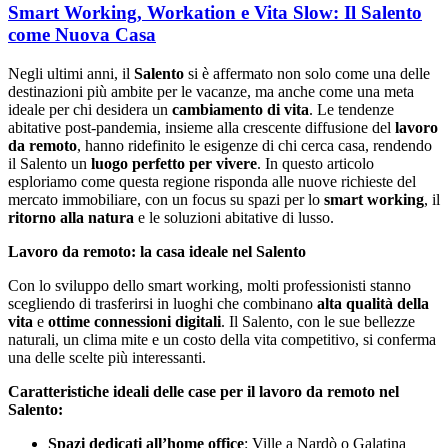
Smart Working, Workation e Vita Slow: Il Salento
come Nuova Casa
Negli ultimi anni, il
Salento
si è affermato non solo come una delle
destinazioni più ambite per le vacanze, ma anche come una meta
ideale per chi desidera un
cambiamento di
vita
. Le tendenze
abitative post-pandemia, insieme alla crescente diffusione del
lavoro
da remoto
, hanno ridefinito le esigenze di chi cerca casa, rendendo
il Salento un
luogo perfetto per vivere
. In questo articolo
esploriamo come questa regione risponda alle nuove richieste del
mercato immobiliare, con un focus su spazi per lo
smart working
, il
ritorno alla natura
e le soluzioni abitative di lusso.
Lavoro da remoto: la casa ideale nel Salento
Con lo sviluppo dello smart working, molti professionisti stanno
scegliendo di trasferirsi in luoghi che combinano
alta qualità della
vita
e
ottime connessioni digitali
. Il Salento, con le sue bellezze
naturali, un clima mite e un costo della vita competitivo, si conferma
una delle scelte più interessanti.
Caratteristiche ideali delle case per il lavoro da remoto nel
Salento:
Spazi dedicati all’home office
: Ville a Nardò o Galatina