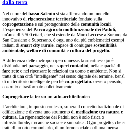
dalla terra
Nel cuore del
basso Salento
si sta affermando un modello
innovativo di
rigenerazione territoriale
fondato sulla
coprogettazione
e sul protagonismo delle
comunità locali
.
L'esperienza del
Parco agricolo multifunzionale dei Paduli
,
un'area di 5.500 ettari, che si estende da Muro Leccese a Surano, da
San Cassiano a Supersano, è oggi uno dei più emblematici esempi
italiani di
smart city rurale
, capace di coniugare
sostenibilità
ambientale
,
welfare di comunità
e
cultura del progetto
.
A differenza delle metropoli iperconnesse, la smartness qui è
distribuita nel
paesaggio
, nei
saperi contadini
, nella capacità di
fare rete
e nel ripensare le relazioni tra uomo e ambiente. Non si
tratta di una città "intelligente" nel senso digitale del termine, bensì
di un territorio intelligente perché
co-progettato
: ovvero pensato,
costruito e trasformato collettivamente.
Coprogettare la terra: un atto architettonico
L'architettura, in questo contesto, supera il concetto tradizionale di
edificazione e diventa uno strumento di
mediazione tra natura e
cultura
. La rigenerazione dei Paduli non è solo fisica o
infrastrutturale, ma anche sociale e simbolica. Ogni progetto, che si
tratti di un orto comunitario, di un forno sociale o di una mensa