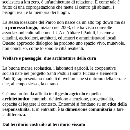
scolastica a km zero, è un'architettura di relazione. E come tale è
frutto di una coprogettazione che mette al centro gli abitanti, i
bisogni reali e la memoria dei luoghi.
La stessa ideazione del Parco non nasce da un atto top-down ma da
un
processo lungo
, iniziato nel 2003, che ha visto coinvolte
associazioni culturali come LUA e Abitare i Paduli, insieme a
cittadini, agricoltori, architetti, educatori e amministratori locali.
Questo approccio dialogico ha prodotto uno spazio vivo, mutevole,
non concluso, come lo sono le città resilienti.
Welfare e paesaggio: due architetture della cura
La buona mensa scolastica, i laboratori agricoli, le cooperative
sociali nate nel progetto Santi Paduli (Santa Fucina e Benedetti
Paduli) rappresentano modelli di welfare che si nutrono della terra e
che, al tempo stesso, la curano.
C'è una profonda affinità tra il
gesto agricolo e
quello
architettonico
: entrambi richiedono attenzione, progettualità,
capacità di leggere il contesto. Entrambi si fondano su un'
etica della
responsabilità
. E in entrambi è la
dimensione comunitaria
a fare
la differenza.
Dal territorio costruito al territorio vissuto