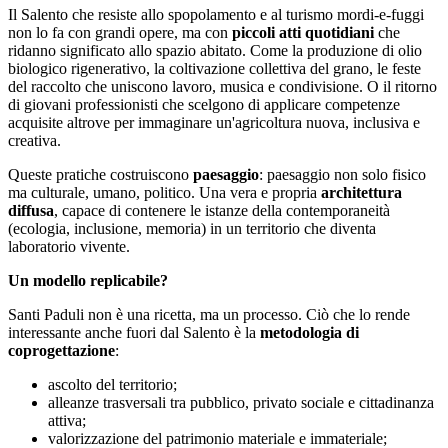
Il Salento che resiste allo spopolamento e al turismo mordi-e-fuggi
non lo fa con grandi opere, ma con
piccoli atti quotidiani
che
ridanno significato allo spazio abitato. Come la produzione di olio
biologico rigenerativo, la coltivazione collettiva del grano, le feste
del raccolto che uniscono lavoro, musica e condivisione. O il ritorno
di giovani professionisti che scelgono di applicare competenze
acquisite altrove per immaginare un'agricoltura nuova, inclusiva e
creativa.
Queste pratiche costruiscono
paesaggio
: paesaggio non solo fisico
ma culturale, umano, politico. Una vera e propria
architettura
diffusa
, capace di contenere le istanze della contemporaneità
(ecologia, inclusione, memoria) in un territorio che diventa
laboratorio vivente.
Un modello replicabile?
Santi Paduli non è una ricetta, ma un processo. Ciò che lo rende
interessante anche fuori dal Salento è la
metodologia di
coprogettazione
:
ascolto del territorio;
alleanze trasversali tra pubblico, privato sociale e cittadinanza
attiva;
valorizzazione del patrimonio materiale e immateriale;