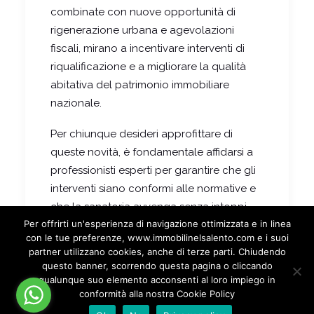
combinate con nuove opportunità di
rigenerazione urbana e agevolazioni
fiscali, mirano a incentivare interventi di
riqualificazione e a migliorare la qualità
abitativa del patrimonio immobiliare
nazionale.
Per chiunque desideri approfittare di
queste novità, è fondamentale affidarsi a
professionisti esperti per garantire che gli
interventi siano conformi alle normative e
che la sanatoria avvenga senza intoppi.
Per offrirti un'esperienza di navigazione ottimizzata e in linea
con le tue preferenze, www.immobilinelsalento.com e i suoi
partner utilizzano cookies, anche di terze parti. Chiudendo
by marianoimmobili
questo banner, scorrendo questa pagina o cliccando
qualunque suo elemento acconsenti al loro impiego in
conformità alla nostra Cookie Policy