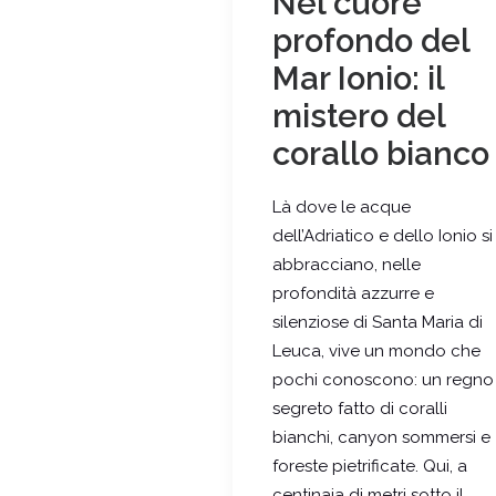
Nel cuore
profondo del
Mar Ionio: il
mistero del
corallo bianco
Là dove le acque
dell’Adriatico e dello Ionio si
abbracciano, nelle
profondità azzurre e
silenziose di Santa Maria di
Leuca, vive un mondo che
pochi conoscono: un regno
segreto fatto di coralli
bianchi, canyon sommersi e
foreste pietrificate. Qui, a
centinaia di metri sotto il