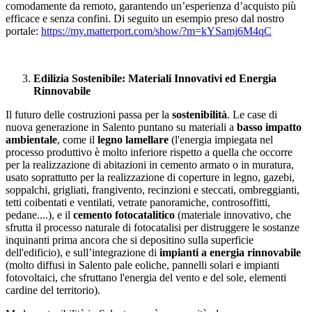
comodamente da remoto, garantendo un’esperienza d’acquisto più
efficace e senza confini. Di seguito un esempio preso dal nostro
portale:
https://my.matterport.com/show/?m=kYSamj6M4qC
Edilizia Sostenibile: Materiali Innovativi ed Energia
Rinnovabile
Il futuro delle costruzioni passa per la
sostenibilità
. Le case di
nuova generazione in Salento puntano su materiali a
basso impatto
ambientale
, come il
legno lamellare
(l'energia
impiegata nel
processo produttivo è molto inferiore rispetto a quella che occorre
per la realizzazione di abitazioni in cemento armato o in muratura,
usato soprattutto per la realizzazione di coperture in legno, gazebi,
soppalchi, grigliati, frangivento, recinzioni e steccati, ombreggianti,
tetti coibentati e ventilati, vetrate panoramiche, controsoffitti,
pedane....), e il
cemento fotocatalitico
(materiale innovativo, che
sfrutta il processo naturale di fotocatalisi per distruggere le sostanze
inquinanti prima ancora che si depositino sulla superficie
dell'edificio), e sull’integrazione di
impianti a energia rinnovabile
(molto diffusi in Salento pale eoliche, pannelli solari e impianti
fotovoltaici, che sfruttano l'energia del vento e del sole, elementi
cardine del territorio).