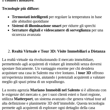
il
comfort abitativo
.
Tecnologie più diffuse:
Termostati intelligenti
per regolare la temperatura in base
alle abitudini quotidiane
Sistemi di illuminazione smart
per ridurre gli sprechi
Serrature digitali e videocamere di sorveglianza
per una
sicurezza avanzata
Realtà Virtuale e Tour 3D: Visite Immobiliari a Distanza
La realtà virtuale sta rivoluzionando il mercato immobiliare,
permettendo agli acquirenti di visitare gli immobili senza doversi
spostare fisicamente. Un vantaggio enorme per chi desidera
acquistare una casa in Salento ma vive lontano. I
tour 3D
offrono
un'esperienza immersiva, aiutando i potenziali acquirenti a valutare
meglio gli spazi prima di un sopralluogo.
La nostra agenzia
Mariano Immobili nel Salento
si è allineata con
le esigenze del mercato e, per i suoi clienti esteri o fuori regione,
utilizza
Matterport
, un sistema avanzato che genera virtual tour ad
alta definizione e planimetrie 3D dell’immobile. Questa tecnologia
permette agli acquirenti di esplorare ogni dettaglio della casa