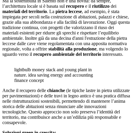
Ma la sostenibilità in Salento non è una novità: da sempre,
l’architettura locale si è basata sul
recupero
e il
riutilizzo
dei
materiali del territorio
. La
pietra leccese
, ad esempio, è stata
impiegata per secoli nella costruzione di abitazioni, palazzi e chiese,
grazie alla sua abbondanza e alla facilità di lavorazione. Oggi questa
tradizione continua, con progetti che valorizzano il riuso dei
materiali esistenti per ridurre gli sprechi e rispettare l’equilibrio
ambientale. Inoltre già da una decina d'anni l'estrazione della pietra
leccese dalle cave viene regolamentata con una apposita normativa
regionale, volta a offrire
stabilità alla produzione
, ma volgendo lo
sguardo verso il
recupero ambientale del territorio
interessato.
lightbulb money stack and young plant in
nature. idea saving energy and accounting
finance concept
Anche il recupero delle
chianche
(le tipiche lastre in pietra utilizzate
per pavimentazioni) e delle travi in legno antico è una pratica diffusa
nelle ristrutturazioni sostenibili, permettendo di mantenere l’anima
storica delle abitazioni senza rinunciare alle innovazioni
tecnologiche. Questo approccio non solo preserva l’identità del
territorio, ma contribuisce anche a un’edilizia più responsabile e
consapevole.
Soluzioni green in crescita: