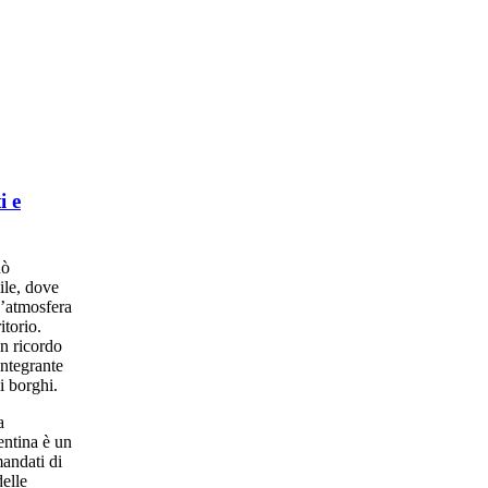
i e
ò
ile, dove
un’atmosfera
itorio.
un ricordo
integrante
i borghi.
a
entina è un
mandati di
elle