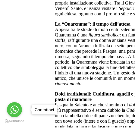
propria installazione collettiva. Tra il Giov
Venerdì Santo, è usanza visitare i
Sepolcri
ogni chiesa, ognuno con il proprio stile e s
La “Quaremma”: il tempo dell’attesa
Appesa tra le strade di molti centri salentin
Quaremma è una
figura simbolica
: un fan
stoffa, raffigurante una donna anziana vest
nero, con un’arancia infilzata da sette pe
domenica che precede la Pasqua, una pen
rimossa, segnando il tempo che passa. Alla
periodo, la Quaremma viene bruciata in un
collettivo che simboleggia la fine dell’atte
l’inizio di una nuova stagione. Un gesto d
antico, che unisce le comunità in un mome
rinnovamento.
Dolci tradizionali: Cuddhura, agnelli e 
pasta di mandorle
Pasqua in Salento è anche sinonimo di
dol
Contattaci
più rappresentativo è senza dubbio la
Cud
una ciambella dolce di pane zuccherato, d
con uova sode (intere e con il
guscio) e sp
modellata in forme fantasiose come cuori, 
bambole (
pupa
) e galli (
caddhuzzi
). Un te