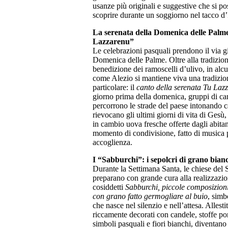
usanze più originali e suggestive che si p
scoprire durante un soggiorno nel tacco d’I
La serenata della Domenica delle Palm
Lazzarenu”
Le celebrazioni pasquali prendono il via g
Domenica delle Palme. Oltre alla tradizion
benedizione dei ramoscelli d’ulivo, in alcu
come Alezio si mantiene viva una tradizi
particolare: il
canto della serenata Tu Laz
giorno prima della domenica, gruppi di ca
percorrono le strade del paese intonando c
rievocano gli ultimi giorni di vita di Gesù
in cambio uova fresche offerte dagli abita
momento di condivisione, fatto di musica 
accoglienza.
I “Sabburchi”: i sepolcri di grano bian
Durante la Settimana Santa, le chiese del S
preparano con grande cura alla realizzazio
cosiddetti
Sabburchi, piccole composizioni
con grano fatto germogliare al buio
, simb
che nasce nel silenzio e nell’attesa. Allestit
riccamente decorati con candele, stoffe po
simboli pasquali e fiori bianchi, diventano