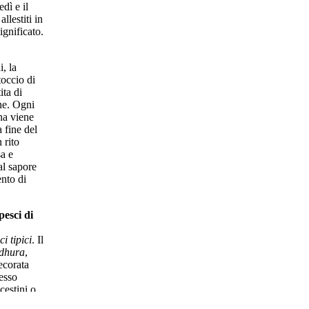
edì e il
allestiti in
ignificato.
i, la
toccio di
ita di
nne. Ogni
na viene
 fine del
 rito
sa e
al sapore
nto di
pesci di
ci tipici
. Il
dhura
,
ecorata
esso
cestini o
mpo era il