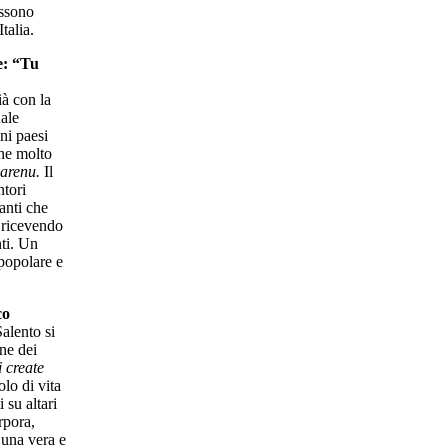
ossono
talia.
e: “Tu
ià con la
ale
ni paesi
one molto
zarenu.
Il
ntori
anti che
, ricevendo
nti. Un
popolare e
co
alento si
ne dei
 create
olo di vita
i su altari
rpora,
 una vera e