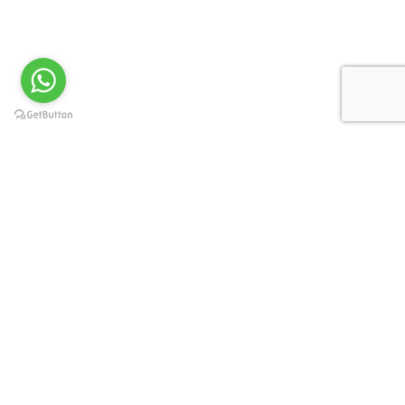
Privacy Preference Center
Privacy Preferences
Per offrirti un'esperienza di navigazione ottimizzata e in linea
con le tue preferenze, www.immobilinelsalento.com e i suoi
partner utilizzano cookies, anche di terze parti. Chiudendo
questo banner, scorrendo questa pagina o cliccando
qualunque suo elemento acconsenti al loro impiego in
conformità alla nostra Cookie Policy
Ok
No
Privacy policy
Puoi revocare il tuo consenso in qualsiasi momento utilizzando
il pulsante Revoca il consenso.
Revoca il consenso