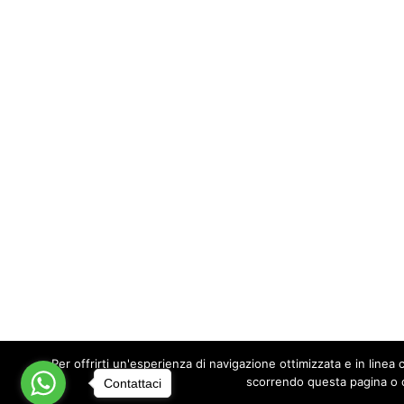
transito, scambio e costruz
1. La nave one
subacquea e 
Al largo di
Santa Caterina d
quarant’anni un relitto di
nav
Questa imbarcazione da car
di anfore greco-italiche, pro
marittime del Mediterraneo a
Un’eredità sommer
Il relitto di Nardò non è solo
mondo romano. Le anfore ritr
Per offrirti un'esperienza di navigazione ottimizzata e in lin
interna alla nave raccontan
scorrendo questa pagina o c
Contattaci
marittimo urbano. In altre pa