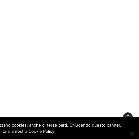
archeologia
o ionico
, giace da oltre
portava un’ingente quantità
tari nell’ambito delle rotte
ica e commerciale
del
ensione e distribuzione
lizzano cookies, anche di terze parti. Chiudendo questo banner,
lla logistica del trasporto
tà alla nostra Cookie Policy
rogettato per risolvere