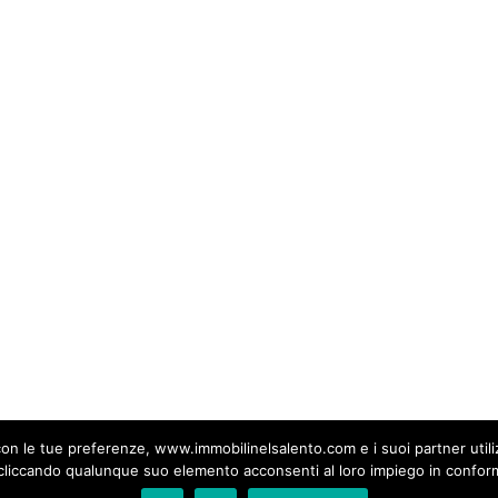
ione nel mondo antico.
raria di Santa Caterina a
Nardò
: 
memoria da decenni
i Nardò
, nel tratto di mare che guarda verso il cuore del
Salent
e oneraria
romana
databile tra il IV e il II secolo a.C.
ico, lunga circa
23 metri
, fu scoperta negli anni Ottanta e tras
babilmente destinate al commercio di vino e altri prodotti alimen
ntico.
sa dell’architettura produttiva antica
 un deposito di reperti: è un ponte verso l’
architettura econom
ovate, infatti, non sono semplici contenitori: la loro forma, dim
ea con le tue preferenze, www.immobilinelsalento.com e i suoi partner uti
o molto sulle
tecniche costruttive degli spazi di stivaggio
e su
liccando qualunque suo elemento acconsenti al loro impiego in conformi
role, la nave diventa “architettura galleggiante”, un ambiente p