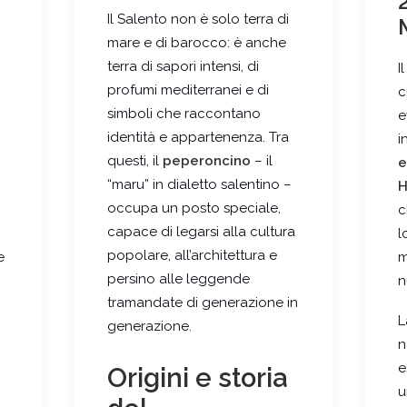
Il Salento non è solo terra di
mare e di barocco: è anche
terra di sapori intensi, di
I
profumi mediterranei e di
c
simboli che raccontano
e
identità e appartenenza. Tra
i
questi, il
peperoncino
– il
e
“maru” in dialetto salentino –
H
occupa un posto speciale,
c
capace di legarsi alla cultura
l
popolare, all’architettura e
e
m
persino alle leggende
n
tramandate di generazione in
L
generazione.
n
e
Origini e storia
u