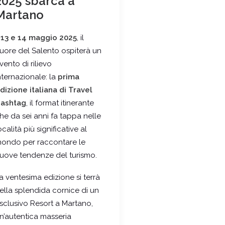
2025 sbarca a
Martano
l
13 e 14 maggio 2025
, il
uore del Salento ospiterà un
vento di rilievo
nternazionale: la
prima
dizione italiana di Travel
ashtag
, il format itinerante
he da sei anni fa tappa nelle
ocalità più significative al
ondo per raccontare le
uove tendenze del turismo.
a ventesima edizione si terrà
ella splendida cornice di un
sclusivo Resort a Martano,
n’autentica masseria