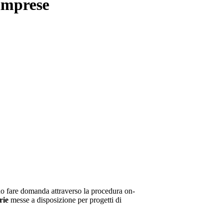
 imprese
ono fare domanda attraverso la procedura on-
rie
messe a disposizione per progetti di