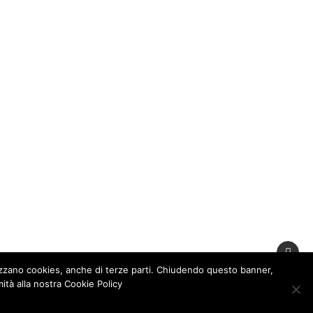
erizzato da estati lunghe e
fruttare ogni spazio
 il tetto-terrazza permetteva
 contribuiva inoltre a creare
come Grecia, Marocco e
lizzano cookies, anche di terze parti. Chiudendo questo banner,
e. Erano ambienti
tà alla nostra Cookie Policy