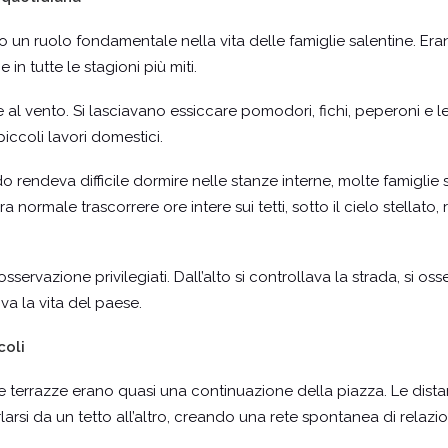
o un ruolo fondamentale nella vita delle famiglie salentine. Era
e in tutte le stagioni più miti.
e al vento. Si lasciavano essiccare pomodori, fichi, peperoni e 
iccoli lavori domestici.
do rendeva difficile dormire nelle stanze interne, molte famiglie 
ra normale trascorrere ore intere sui tetti, sotto il cielo stellato
ervazione privilegiati. Dall’alto si controllava la strada, si osser
a la vita del paese.
coli
 le terrazze erano quasi una continuazione della piazza. Le distan
rsi da un tetto all’altro, creando una rete spontanea di relazio