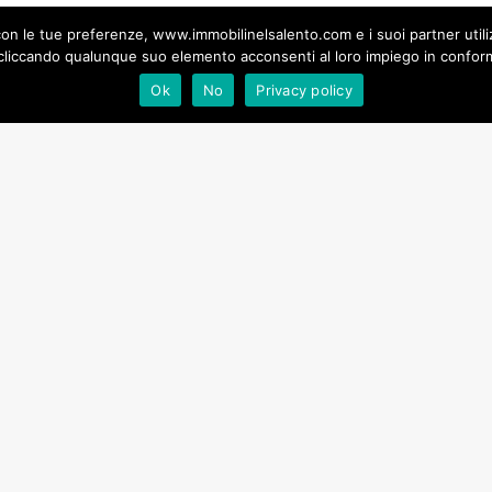
faccende domestiche, i bambini giocavano sopra i tetti e gli a
ea con le tue preferenze, www.immobilinelsalento.com e i suoi partner uti
razze diventavano così luoghi di incontro discreti ma profondame
liccando qualunque suo elemento acconsenti al loro impiego in conformi
Ok
No
Privacy policy
rghi di Specchia, Presicce-Acquarica o Nardò, è possibile per
avuto anche un valore simbolico. È il punto della casa più vicino
gio entra direttamente nella vita domestica.
 proprio ai tetti e alle terrazze: le notti trascorse a guardare le s
ramonto. Durante la notte di San Lorenzo, ad esempio, osservare 
erno è uno degli aspetti più poetici dell’architettura salentina
a costantemente con il paesaggio.