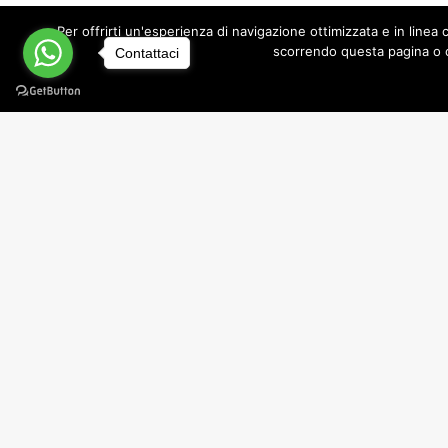
Le donne conversavano durante le 
Per offrirti un'esperienza di navigazione ottimizzata e in lin
più fresche della giornata. Le ter
scorrendo questa pagina o c
Contattaci
privata e vita collettiva.
Ancora oggi, passeggiando nei bo
tra le case e i loro tetti.
Simboli, vento e notti d’estate
Nel Salento la terrazza ha sempre 
Uno spazio aperto dove il paesag
Molte tradizioni estive erano legate
conversazioni al fresco dopo il t
un rituale collettivo.
Questo rapporto continuo con l’est
completamente chiusa, ma dialog