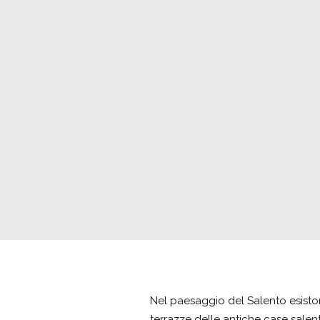
Nel paesaggio del Salento esiston
terrazze delle antiche case salen