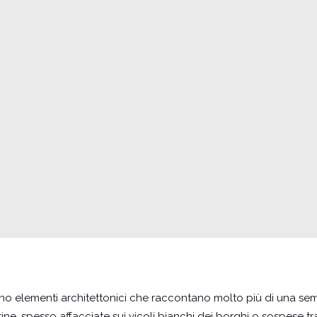
o elementi architettonici che raccontano molto più di una semp
tine, spesso affacciate sui vicoli bianchi dei borghi o sospese