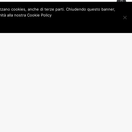
nziani vi trascorrevano le ore
lizzano cookies, anche di terze parti. Chiudendo questo banner,
nte sociali, sospesi tra intimità
tà alla nostra Cookie Policy
cepire questo dialogo silenzioso
 al cielo, alla luce e al vento.
telle, i racconti serali, le
il cielo dalla terrazza era quasi
: la casa non è mai