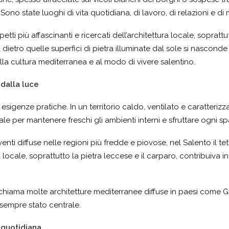
. Sono state luoghi di vita quotidiana, di lavoro, di relazioni e di
ti più affascinanti e ricercati dell’architettura locale, soprat
dietro quelle superfici di pietra illuminate dal sole si nasconde 
la cultura mediterranea e al modo di vivere salentino.
 dalla luce
sigenze pratiche. In un territorio caldo, ventilato e caratterizz
le per mantenere freschi gli ambienti interni e sfruttare ogni sp
enti diffuse nelle regioni più fredde e piovose, nel Salento il t
 locale, soprattutto la pietra leccese e il carparo, contribuiva in
ichiama molte architetture mediterranee diffuse in paesi come 
 sempre stato centrale.
 quotidiana