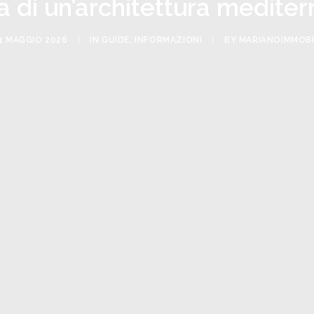
 di un’architettura medite
4 MAGGIO 2026
|
IN
GUIDE
,
INFORMAZIONI
|
BY
MARIANOIMMOBI