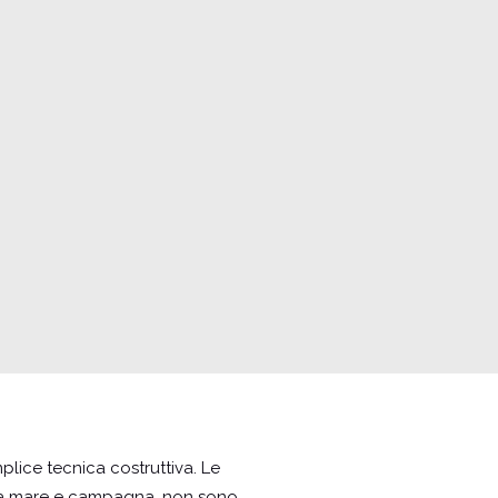
lice tecnica costruttiva. Le
 tra mare e campagna, non sono