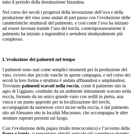
tutto il periodo della dominazione bizantina.
Nel corso dei secoli i progressi della lavorazione dell’uva e della
produzione del vino sono andati di pari passo con l’evoluzione delle
caratteristiche strutturali del palmento, e così come l’uva ha iniziato
ad essere lavorata tramite l’uso dei torchi, contemporaneamente il
palmento ha iniziato a ingrandirsi e arendersi strutturalmente più
complesso.
L’evoluzione dei palmenti nel tempo
I palmenti sono nati come semplici strumenti per la produzione del
vino, ovvero due piccole vasche in aperta campagna, e nel corso dei
secoli la loro forma e struttura è andata
affinandosi e ampliandosi.
Troviamo
palmenti scavati nella roccia
, come il palmento sito in
agro di Uggiano, costituito da un ambiente interamente scavato nella
roccia, formato da un unico grande vano con sedili in pietra, una
vasca e un punto apposito per la localizzazione dei torchi,
accompagnati da numerose croci incise nella roccia, e dal palmento
sito ad Alessano sito in località Macurano, che accompagna le altre
strutture rupestri presenti sul luogo.
Con l’evoluzione della pajara (trullo troncoconico) e l’avvento della
liama o lamia
, si presentano attività agricole più complesse rispetto