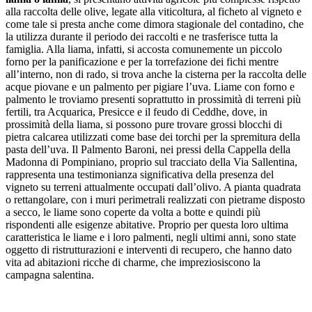
alla raccolta delle olive, legate alla viticoltura, al ficheto al vigneto e
come tale si presta anche come dimora stagionale del contadino, che
la utilizza durante il periodo dei raccolti e ne trasferisce tutta la
famiglia. Alla liama, infatti, si accosta comunemente un piccolo
forno per la panificazione e per la torrefazione dei fichi mentre
all’interno, non di rado, si trova anche la cisterna per la raccolta delle
acque piovane e
un palmento per pigiare l’uva. Liame con forno e
palmento le troviamo presenti soprattutto in prossimità di terreni più
fertili, tra Acquarica, Presicce e il feudo di Ceddhe, dove, in
prossimità della liama, si possono pure trovare grossi blocchi di
pietra calcarea utilizzati come base dei torchi per la spremitura della
pasta dell’uva. Il Palmento Baroni, nei pressi della Cappella della
Madonna di Pompiniano, proprio sul tracciato della Via Sallentina,
rappresenta una testimonianza significativa della presenza del
vigneto su terreni attualmente occupati dall’olivo. A pianta quadrata
o rettangolare, con i muri perimetrali realizzati con pietrame disposto
a secco, le liame sono coperte da volta a botte e quindi più
rispondenti alle esigenze abitative. Proprio per questa loro ultima
caratteristica le liame e i loro palmenti, negli ultimi anni, sono state
oggetto di ristrutturazioni e interventi di recupero, che hanno dato
vita ad abitazioni ricche di charme, che impreziosiscono la
campagna salentina.