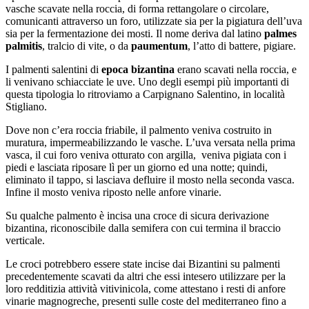
vasche scavate nella roccia, di forma rettangolare o circolare,
comunicanti attraverso un foro, utilizzate sia per la
pigiatura dell’uva
sia per la fermentazione dei mosti. Il nome deriva dal latino
palmes
palmitis
, tralcio di vite, o da
paumentum
, l’atto di battere, pigiare.
I palmenti salentini di
epoca bizantina
erano scavati nella roccia, e
li venivano schiacciate le uve. Uno degli esempi più importanti di
questa tipologia lo ritroviamo a Carpignano Salentino, in località
Stigliano.
Dove non c’era roccia friabile, il palmento veniva costruito in
muratura, impermeabilizzando le vasche. L’uva versata nella prima
vasca, il cui foro veniva otturato con argilla, veniva pigiata con i
piedi e lasciata riposare lì per un giorno ed una notte; quindi,
eliminato il tappo, si lasciava defluire il mosto nella seconda vasca.
Infine il mosto veniva riposto nelle anfore vinarie.
Su qualche palmento è incisa una croce di sicura derivazione
bizantina, riconoscibile dalla semifera con cui termina il braccio
verticale.
Le croci potrebbero essere state incise dai Bizantini su palmenti
precedentemente scavati da altri che essi intesero utilizzare per la
loro redditizia attività vitivinicola, come attestano i resti di anfore
vinarie magnogreche, presenti sulle coste del mediterraneo fino a