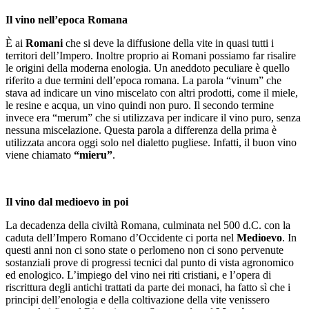
Il vino nell’epoca Romana
È ai
Romani
che si deve la diffusione della vite in quasi tutti i
territori dell’Impero. Inoltre proprio ai Romani possiamo far risalire
le origini della moderna enologia. Un aneddoto peculiare è quello
riferito a due termini dell’epoca romana. La parola “vinum” che
stava ad indicare un vino miscelato con altri prodotti, come il miele,
le resine e acqua, un vino quindi non puro. Il secondo termine
invece era “merum” che si utilizzava per indicare il vino puro, senza
nessuna miscelazione. Questa parola a differenza della prima è
utilizzata ancora oggi solo nel dialetto pugliese. Infatti, il buon vino
viene chiamato
“mieru”
.
Il vino dal medioevo in poi
La decadenza della civiltà Romana, culminata nel 500 d.C. con la
caduta dell’Impero Romano d’Occidente ci porta nel
Medioevo
. In
questi anni non ci sono state o perlomeno non ci
sono pervenute
sostanziali prove di progressi tecnici dal punto di vista agronomico
ed enologico. L’impiego del vino nei riti cristiani, e l’opera di
riscrittura degli antichi trattati da parte dei monaci, ha fatto sì che i
principi dell’enologia e della coltivazione della vite venissero