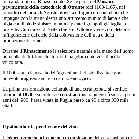
tramandati fino al Rinascimento. Se ne parla nel
Mosaico
pavimentale della cattedrale di Otranto
(del 1163-1165), nel
riquadro del mese di Agosto, dove si raffigura un contadino, che
impugna con la mano destra uno strumento munito di lama e che
pigia con il piede sinistro in un recipiente i grappoli già tagliati da
una vite. Con i mesi di Settembre e di Ottobre viene completata la
raffigurazione del ciclo della coltivazione dell’uva e della
produzione del vino.
Durante il
Rinascimento
la selezione naturale e la mano dell’uomo
porta alla definizione dei territori maggiormente vocati per la
viticoltura.
Il 1800 segna la nascita dell’agricoltura industrializzata e porta
notevoli progressi anche in campo enologico.
La prima trasformazione colturale di una certa portata si verificò
intorno al
1870
e si protrasse con straordinaria intensità sino ai primi
anni del ‘900: l’area vitata in Puglia passò da 90 a circa 300 mila
ettari.
Il palmento e la produzione del vino
I palmenti sono antichi impianti di produzione del vino costituiti da