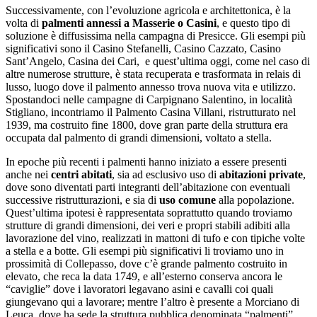
Successivamente, con l’evoluzione agricola e architettonica, è la
volta di
palmenti annessi a Masserie o Casini
, e questo tipo di
soluzione è diffusissima nella campagna di Presicce. Gli
esempi più
significativi sono il Casino Stefanelli, Casino Cazzato, Casino
Sant’Angelo, Casina dei Cari, e quest’ultima oggi, come nel caso di
altre numerose strutture, è stata recuperata e trasformata in relais di
lusso, luogo dove il palmento annesso trova nuova vita e utilizzo.
Spostandoci nelle campagne di Carpignano Salentino, in località
Stigliano, incontriamo il Palmento Casina Villani, ristrutturato nel
1939, ma costruito fine 1800, dove gran parte della struttura era
occupata dal palmento di grandi dimensioni, voltato a stella.
In epoche più recenti i palmenti hanno iniziato a essere presenti
anche nei
centri abitati
, sia ad esclusivo uso di
abitazioni private
,
dove sono diventati parti integranti dell’abitazione con eventuali
successive ristrutturazioni, e sia di
uso comune
alla popolazione.
Quest’ultima ipotesi è rappresentata soprattutto quando troviamo
strutture di grandi dimensioni, dei veri e propri stabili adibiti alla
lavorazione del vino, realizzati in mattoni di tufo e con tipiche volte
a stella e a botte. Gli esempi più significativi li troviamo uno in
prossimità di
Collepasso, dove c’è grande palmento costruito in
elevato, che reca la data 1749, e all’esterno conserva ancora le
“caviglie” dove i lavoratori legavano asini e cavalli coi quali
giungevano qui a lavorare; mentre l’altro è presente a Morciano di
Leuca, dove ha sede la struttura pubblica denominata “palmenti”,