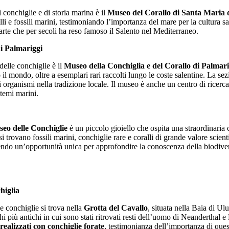
 conchiglie e di storia marina è il
Museo del Corallo di Santa Maria 
li e fossili marini, testimoniando l’importanza del mare per la cultura s
’arte che per secoli ha reso famoso il Salento nel Mediterraneo.
di Palmariggi
delle conchiglie è il
Museo della Conchiglia e del Corallo di Palmari
 il mondo, oltre a esemplari rari raccolti lungo le coste salentine. La sez
 organismi nella tradizione locale. Il museo è anche un centro di ricerc
stemi marini.
eo delle Conchiglie
è un piccolo gioiello che ospita una straordinaria 
si trovano fossili marini, conchiglie rare e coralli di grande valore scient
rendo un’opportunità unica per approfondire la conoscenza della biodiver
higlia
e conchiglie si trova nella
Grotta del Cavallo
, situata nella Baia di Ul
i più antichi in cui sono stati ritrovati resti dell’uomo di Neanderthal 
i realizzati con conchiglie forate
, testimonianza dell’importanza di quest