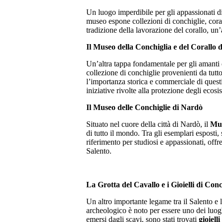
Un luogo imperdibile per gli appassionati di
museo espone collezioni di conchiglie, coral
tradizione della lavorazione del corallo, un
Il Museo della Conchiglia e del Corallo 
Un’altra tappa fondamentale per gli amanti 
collezione di conchiglie provenienti da tutto
l’importanza storica e commerciale di questi
iniziative rivolte alla protezione degli ecosi
Il Museo delle Conchiglie di Nardò
Situato nel cuore della città di Nardò, il
Mus
di tutto il mondo. Tra gli esemplari esposti, 
riferimento per studiosi e appassionati, off
Salento.
La Grotta del Cavallo e i Gioielli di Conc
Un altro importante legame tra il Salento e l
archeologico è noto per essere uno dei luogh
emersi dagli scavi, sono stati trovati
gioiell