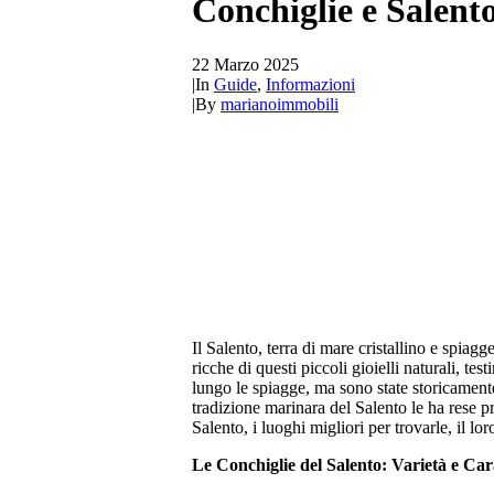
Conchiglie e Salento
22 Marzo 2025
|
In
Guide
,
Informazioni
|
By
marianoimmobili
Il Salento, terra di mare cristallino e spiag
ricche di questi piccoli gioielli naturali, t
lungo le spiagge, ma sono state storicamente u
tradizione marinara del Salento le ha rese pr
Salento, i luoghi migliori per trovarle, il lo
Le Conchiglie del Salento: Varietà e Cara