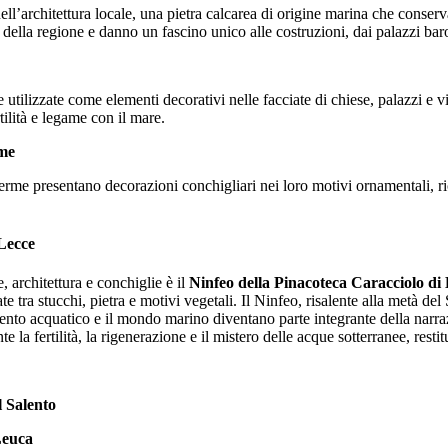
nell’architettura locale, una pietra calcarea di origine marina che conserv
 della regione e danno un fascino unico alle costruzioni, dai palazzi baro
e utilizzate come elementi decorativi nelle facciate di chiese, palazzi e 
tilità e legame con il mare.
rme
Terme presentano decorazioni conchigliari nei loro motivi ornamentali, r
 Lecce
, architettura e conchiglie è il
Ninfeo della Pinacoteca Caracciolo di
e tra stucchi, pietra e motivi vegetali. Il Ninfeo, risalente alla metà del
mento acquatico e il mondo marino diventano parte integrante della narra
a fertilità, la rigenerazione e il mistero delle acque sotterranee, restit
l Salento
Leuca