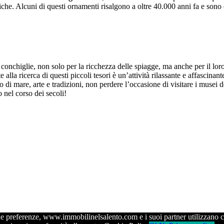
iche. Alcuni di questi ornamenti risalgono a oltre 40.000 anni fa e sono c
conchiglie, non solo per la ricchezza delle spiagge, ma anche per il loro 
e alla ricerca di questi piccoli tesori è un’attività rilassante e affascin
o di mare, arte e tradizioni, non perdere l’occasione di visitare i musei 
 nel corso dei secoli!
e tue preferenze, www.immobilinelsalento.com e i suoi partner utilizzano