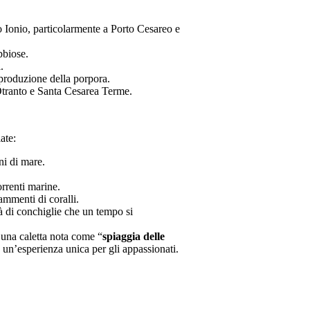
lo Ionio, particolarmente a Porto Cesareo e
bbiose.
.
 produzione della porpora.
 Otranto e Santa Cesarea Terme.
ate:
ni di mare.
orrenti marine.
ammenti di coralli.
tà di conchiglie che un tempo si
a una caletta nota come “
spiaggia delle
 un’esperienza unica per gli appassionati.