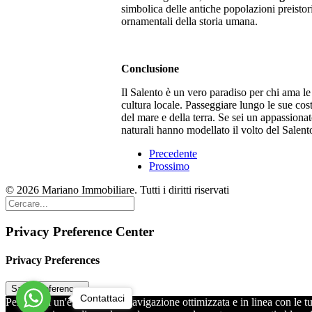
simbolica delle antiche popolazioni preistor
ornamentali della storia umana.
Conclusione
Il Salento è un vero paradiso per chi ama le 
cultura locale. Passeggiare lungo le sue cost
del mare e della terra. Se sei un appassionat
naturali hanno modellato il volto del Salento
Precedente
Prossimo
© 2026 Mariano Immobiliare. Tutti i diritti riservati
Privacy Preference Center
Privacy Preferences
Contattaci
Per offrirti un'esperienza di navigazione ottimizzata e in linea con l