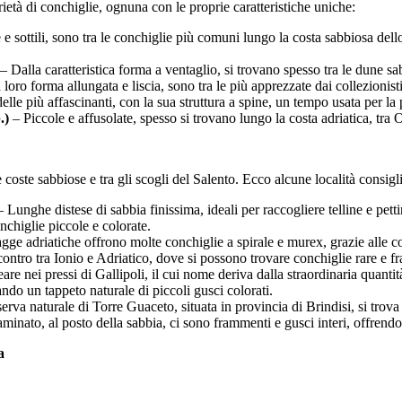
età di conchiglie, ognuna con le proprie caratteristiche uniche:
 e sottili, sono tra le conchiglie più comuni lungo la costa sabbiosa del
– Dalla caratteristica forma a ventaglio, si trovano spesso tra le dune sa
loro forma allungata e liscia, sono tra le più apprezzate dai collezionisti
lle più affascinanti, con la sua struttura a spine, un tempo usata per la
.)
– Piccole e affusolate, spesso si trovano lungo la costa adriatica, tra
coste sabbiose e tra gli scogli del Salento. Ecco alcune località consigli
 Lunghe distese di sabbia finissima, ideali per raccogliere telline e petti
nchiglie piccole e colorate.
gge adriatiche offrono molte conchiglie a spirale e murex, grazie alle c
ontro tra Ionio e Adriatico, dove si possono trovare conchiglie rare e fr
are nei pressi di Gallipoli, il cui nome deriva dalla straordinaria quanti
do un tappeto naturale di piccoli gusci colorati.
iserva naturale di Torre Guaceto, situata in provincia di Brindisi, si trov
minato, al posto della sabbia, ci sono frammenti e gusci interi, offrendo
a