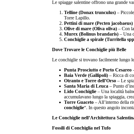
Le spiagge salentine offrono una grande vari
Telline (Donax trunculus)
– Piccole
Torre Lapillo.
Pettini di mare (Pecten jacobaeus)
Olive di mare (Oliva oliva)
– Con la 
Murex (Bolinus brandaris)
– Una de
Conchiglie a spirale (Turritella spp
Dove Trovare le Conchiglie più Belle
Le conchiglie si trovano facilmente lungo le 
Punta Prosciutto e Porto Cesareo
–
Baia Verde (Gallipoli)
– Ricca di co
Otranto e Torre dell’Orso
– Le spia
Santa Maria di Leuca
– Punto d’inc
Lido Conchiglie
– Una località balne
accumulavano lungo la spiaggia, crean
Torre Guaceto
–
All’interno della r
conchiglie
“. In questo angolo inconta
Le Conchiglie nell’Architettura Salentin
Fossili di Conchiglia nel Tufo