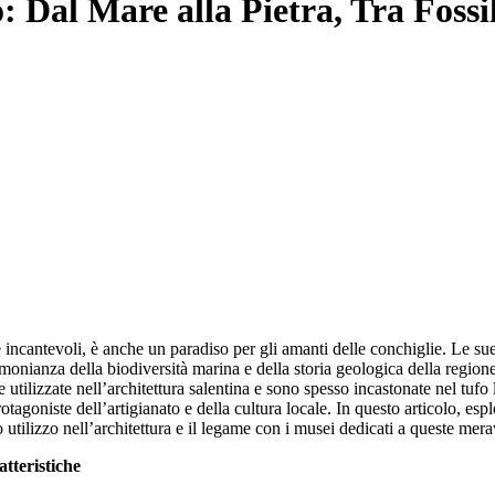
: Dal Mare alla Pietra, Tra Fossil
ge incantevoli, è anche un paradiso per gli amanti delle conchiglie. Le su
estimonianza della biodiversità marina e della storia geologica della region
tilizzate nell’architettura salentina e sono spesso incastonate nel tufo lo
otagoniste dell’artigianato e della cultura locale. In questo articolo, e
ro utilizzo nell’architettura e il legame con i musei dedicati a queste merav
tteristiche