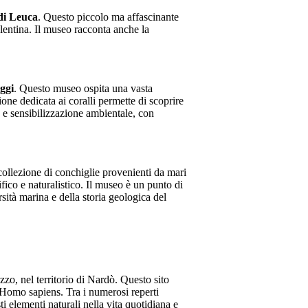
di Leuca
. Questo piccolo ma affascinante
alentina. Il museo racconta anche la
ggi
. Questo museo ospita una vasta
ione dedicata ai coralli permette di scoprire
a e sensibilizzazione ambientale, con
collezione di conchiglie provenienti da mari
ifico e naturalistico. Il museo è un punto di
sità marina e della storia geologica del
uzzo, nel territorio di Nardò. Questo sito
e Homo sapiens. Tra i numerosi reperti
i elementi naturali nella vita quotidiana e