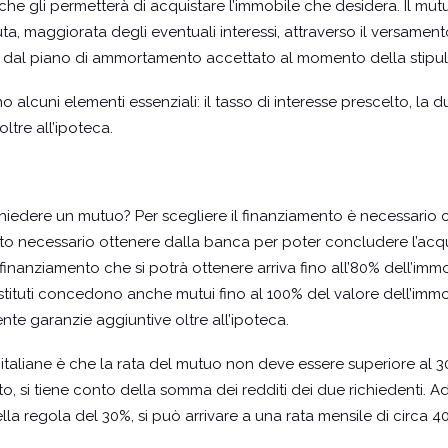
a che gli permetterà di acquistare l’immobile che desidera. Il mut
enuta, maggiorata degli eventuali interessi, attraverso il versament
 dal piano di ammortamento accettato al momento della stipula
rono alcuni elementi essenziali: il tasso di interesse prescelto, l
ltre all’ipoteca.
chiedere un mutuo? Per scegliere il finanziamento è necessario
orto necessario ottenere dalla banca per poter concludere l’ac
inanziamento che si potrà ottenere arriva fino all’80% dell’imm
istituti concedono anche mutui fino al 100% del valore dell’immo
ente garanzie aggiuntive oltre all’ipoteca.
taliane è che la rata del mutuo non deve essere superiore al 30
ato, si tiene conto della somma dei redditi dei due richiedenti.
la regola del 30%, si può arrivare a una rata mensile di circa 4