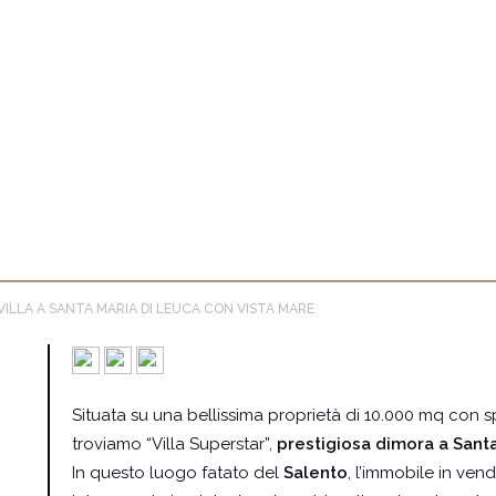
VILLA A SANTA MARIA DI LEUCA CON VISTA MARE
Situata su una bellissima proprietà di 10.000 mq con s
troviamo “Villa Superstar”,
prestigiosa dimora a Sant
In questo luogo fatato del
Salento
, l’immobile in vend