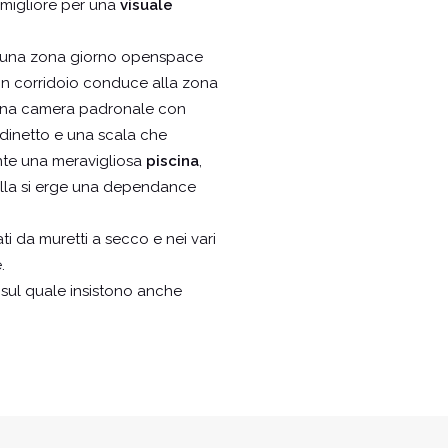
 migliore per una
visuale
 di una zona giorno openspace
Un corridoio conduce alla zona
una camera padronale con
rdinetto e una scala che
ente una meravigliosa
piscina
,
villa si erge una dependance
ati da muretti a secco e nei vari
.
età sul quale insistono anche