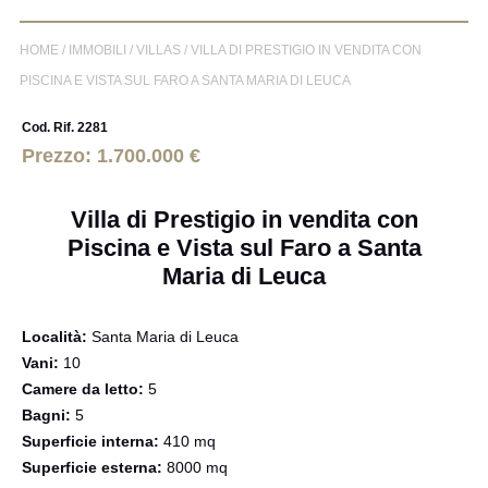
HOME
/
IMMOBILI
/
VILLAS
/
VILLA DI PRESTIGIO IN VENDITA CON
PISCINA E VISTA SUL FARO A SANTA MARIA DI LEUCA
Cod. Rif. 2281
Prezzo: 1.700.000 €
Villa di Prestigio in vendita con
Piscina e Vista sul Faro a Santa
Maria di Leuca
Località:
Santa Maria di Leuca
Vani:
10
Camere da letto:
5
Bagni:
5
Superficie interna:
410 mq
Superficie esterna:
8000 mq