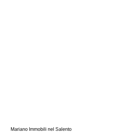
ho letto e accetto le condizioni sulla privacy e
sul trattamento dei dati personali inseriti ai sensi del
GDPR - Regolamento UE 2016/679
Mariano Immobili nel Salento