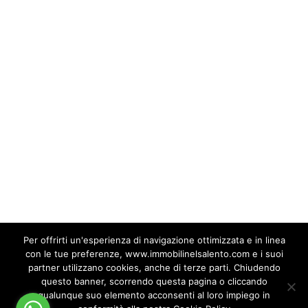
trend, soprattutto nei visitatori stranieri e di
fuori regione, che consiste nella ricerca
del Salento originario, e la prima tappa del
loro viaggio è rappresentata dalla ricerca
di un alloggio che rispecchi appieno la
storicità e l’originalità del luogo.
C’è ancora tanto lavoro da fare, ma il
percorso di recupero si sta incanalando
sulla strada giusta, con una
ristrutturazione attenta ai dettagli e alle
richieste della clientela, volto alla
riscoperta del Salento più autentico.
Per offrirti un'esperienza di navigazione ottimizzata e in linea
con le tue preferenze, www.immobilinelsalento.com e i suoi
partner utilizzano cookies, anche di terze parti. Chiudendo
by marianoimmobili
questo banner, scorrendo questa pagina o cliccando
qualunque suo elemento acconsenti al loro impiego in