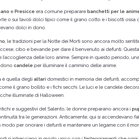
sano
e
Presicce
era comune preparare
banchetti per le anim
e o sui tavoli dolci tipici come il grano cotto e i biscotti ossa 
evevano dolci in dono.
ino
, le tradizioni per la Notte dei Morti sono ancora molto senti
cese, cibo e bevande per dare il benvenuto ai defunti. Questa p
’accoglienza delle loro anime. Sempre in questo periodo, una p
endono
candele
per illuminare il cammino delle anime.
va è quella degli
altari
domestici in memoria dei defunti, accomp
ci come il grano bollito e i fichi secchi. Le luci e le candele dec
cche illuminate di Halloween.
antichi e suggestivi del Salento, le donne preparano ancora i
pu
inuità tra le generazioni. Anticamente, qui si accendevano falò 
un modo per onorare i defunti e mantenere un legame con il mon
 morti si intrecciano in modo unico con i festeggiamenti che og