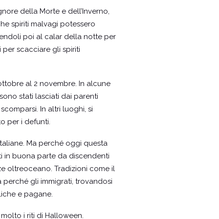
ignore della Morte e dell’Inverno,
he spiriti malvagi potessero
dendoli poi al calar della notte per
 per scacciare gli spiriti
 ottobre al 2 novembre. In alcune
ono stati lasciati dai parenti
comparsi. In altri luoghi, si
o per i defunti.
 italiane. Ma perché oggi questa
ti in buona parte da discendenti
ze oltreoceano. Tradizioni come il
 perché gli immigrati, trovandosi
liche e pagane.
molto i riti di Halloween.