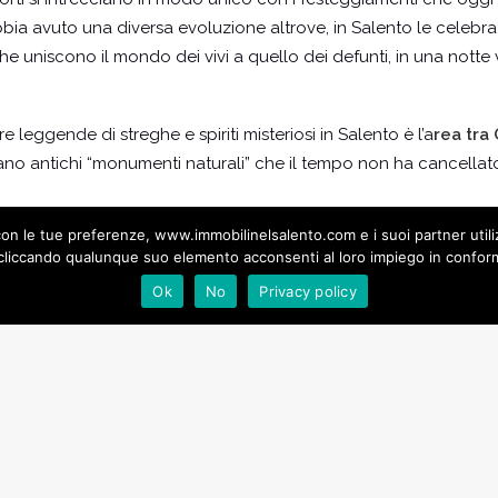
ia avuto una diversa evoluzione altrove, in Salento le celebra
he uniscono il mondo dei vivi a quello dei defunti, in una not
e leggende di streghe e spiriti misteriosi in Salento è l’a
rea tra
ano antichi “monumenti naturali” che il tempo non ha cancellat
ea con le tue preferenze, www.immobilinelsalento.com e i suoi partner uti
a famosa Stonehenge per la presenza di dolmen, menhir e pietre
liccando qualunque suo elemento acconsenti al loro impiego in conformi
nfe, anziane streghe e folletti noti come “scazzamurieddhi.” L
Ok
No
Privacy policy
e fonte d’ispirazione per storie fantastiche e fiabe tramandate 
, erano la dimora di una strega, detta “la striara,” che al calar 
luogo sacro. Chiunque la fissasse era costretto a saltare senza
 te notte…” (“Salta strega con la camicia da notte”), cui rispond
e…” (se scappo da questo guaio non esco più di notte”).
a, aiutata da un orco o dal marito, la strega trasformava in pie