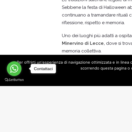
Sebbene la festa di Halloween abb
continuano a tramandare rituali c
riflessione, rispetto e memoria.
Uno dei luoghi più adatti a ospitar
Minervino di Lecce,
dove si trov
memoria collettiva.
Per offrirti un'esperienza di navigazione ottimizzata e in lin
Questo territorio, paragonato all
scorrendo questa pagina o c
Contattaci
racconti che ruotano attorno a ni
patrimonio inestimabile, sono stat
I Massi della Vecchia
, ad esempio
contro chi osava profanare quel 
nenia: “Zzumpa pisara cu la camisa
chiaccu nu nci essu chiui de nott
In un’altra versione della leggend