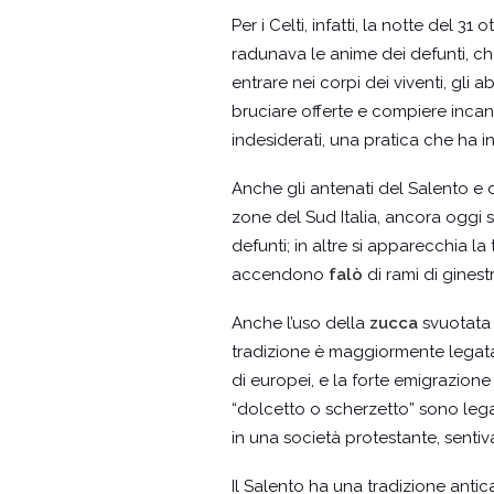
Per i Celti, infatti, la notte del 
radunava le anime dei defunti, ch
entrare nei corpi dei viventi, gli 
bruciare offerte e compiere incantes
indesiderati, una pratica che ha i
Anche gli antenati del Salento e d
zone del Sud Italia, ancora oggi
defunti; in altre si apparecchia l
accendono
falò
di rami di ginest
Anche l’uso della
zucca
svuotata 
tradizione è maggiormente legata 
di europei, e la forte emigrazione
“dolcetto o scherzetto” sono lega
in una società protestante, sentiv
Il Salento ha una tradizione antica