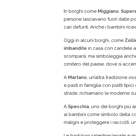
In borghi come
Miggiano
,
Super
persone lasciavano fuori dalle port
cari defunti. Anche i bambini ric
Oggi in alcuni borghi, come
Zoll
imbandite
in casa con candele ac
scomparsi, ma simboleggia anche l
cimitero del paese, dove si acc
A
Martano
, un’altra tradizione vi
e pasti in famiglia con piatti tipi
strade, richiamano le moderne zu
A
Specchia
, uno dei borghi più 
ai bambini come simbolo della cont
maligni e proteggere i raccolti, 
Le tradizioni salentine legate ai