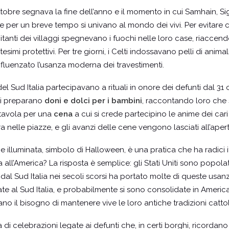
31 ottobre segnava la fine dell’anno e il momento in cui Samhain, S
e per un breve tempo si univano al mondo dei vivi. Per evitare c
abitanti dei villaggi spegnevano i fuochi nelle loro case, riaccen
imi protettivi. Per tre giorni, i Celti indossavano pelli di animali
nfluenzato l’usanza moderna dei travestimenti.
el Sud Italia partecipavano a rituali in onore dei defunti dal 31
 si preparano
doni e dolci per i bambini
, raccontando loro che s
a tavola per una
cena
a cui si crede partecipino le anime dei cari s
ra nelle piazze, e gli avanzi delle cene vengono lasciati all’apert
e illuminata, simbolo di Halloween, è una pratica che ha radici
all’America? La risposta è semplice: gli Stati Uniti sono popola
 dal Sud Italia nei secoli scorsi ha portato molte di queste usan
te al Sud Italia, e probabilmente si sono consolidate in America
ano il bisogno di mantenere vive le loro antiche tradizioni
catto
 di celebrazioni legate ai defunti che, in certi borghi, ricordano 