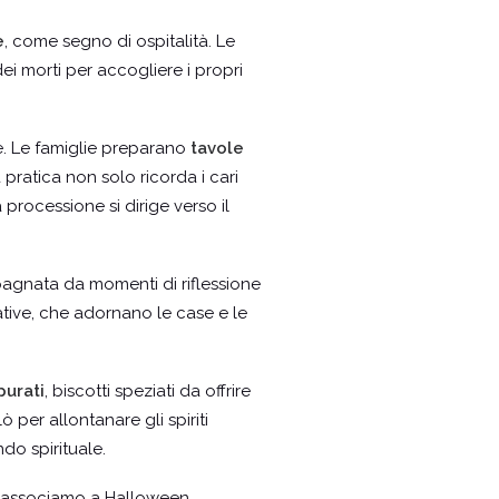
e
, come segno di ospitalità. Le
dei morti per accogliere i propri
te. Le famiglie preparano
tavole
ratica non solo ricorda i cari
rocessione si dirige verso il
agnata da momenti di riflessione
orative, che adornano le case e le
purati
, biscotti speziati da offrire
per allontanare gli spiriti
do spirituale.
gi associamo a Halloween.