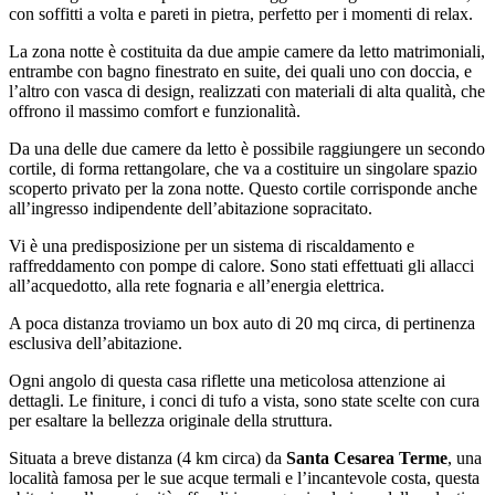
con soffitti a volta e pareti in pietra, perfetto per i momenti di relax.
La zona notte è costituita da due ampie camere da letto matrimoniali,
entrambe con bagno finestrato en suite, dei quali uno con doccia, e
l’altro con vasca di design, realizzati con materiali di alta qualità, che
offrono il massimo comfort e funzionalità.
Da una delle due camere da letto è possibile raggiungere un secondo
cortile, di forma rettangolare, che va a costituire un singolare spazio
scoperto privato per la zona notte. Questo cortile corrisponde anche
all’ingresso indipendente dell’abitazione sopracitato.
Vi è una predisposizione per un sistema di riscaldamento e
raffreddamento con pompe di calore. Sono stati effettuati gli allacci
all’acquedotto, alla rete fognaria e all’energia elettrica.
A poca distanza troviamo un box auto di 20 mq circa, di pertinenza
esclusiva dell’abitazione.
Ogni angolo di questa casa riflette una meticolosa attenzione ai
dettagli. Le finiture, i conci di tufo a vista, sono state scelte con cura
per esaltare la bellezza originale della struttura.
Situata a breve distanza (4 km circa) da
Santa Cesarea Terme
, una
località famosa per le sue acque termali e l’incantevole costa, questa