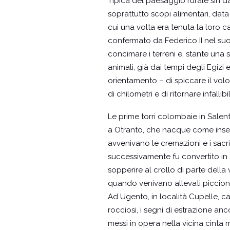
Tipica del paesaggio rurale sin d
soprattutto scopi alimentari, data
cui una volta era tenuta la loro 
confermato da Federico II nel suo
concimare i terreni e, stante una 
animali, già dai tempi degli Egizi
orientamento – di spiccare il vo
di chilometri e di ritornare infalli
Le prime torri colombaie in Salent
a Otranto, che nacque come ins
avvenivano le cremazioni e i sacrif
successivamente fu convertito in c
sopperire al crollo di parte della
quando venivano allevati piccioni
Ad Ugento, in località Cupelle, ca
rocciosi, i segni di estrazione anco
messi in opera nella vicina cinta 