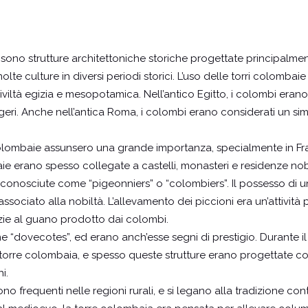
sono strutture architettoniche storiche progettate principalment
olte culture in diversi periodi storici. L’uso delle torri colombaie r
iviltà egizia e mesopotamica. Nell’antico Egitto, i colombi erano
eri. Anche nell’antica Roma, i colombi erano considerati un sim
lombaie assunsero una grande importanza, specialmente in Francia
aie erano spesso collegate a castelli, monasteri e residenze nobil
 conosciute come “pigeonniers” o “colombiers”. Il possesso di 
ociato alla nobiltà. L’allevamento dei piccioni era un’attività 
zie al guano prodotto dai colombi.
 “dovecotes”, ed erano anch’esse segni di prestigio. Durante il 
na torre colombaia, e spesso queste strutture erano progettate c
i.
e sono frequenti nelle regioni rurali, e si legano alla tradizione con