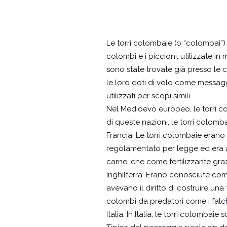
Le torri colombaie (o “colombai”) 
colombi e i piccioni, utilizzate in m
sono state trovate già presso le c
le loro doti di volo come messagg
utilizzati per scopi simili.
Nel Medioevo europeo, le torri co
di queste nazioni, le torri colomb
Francia: Le torri colombaie erano
regolamentato per legge ed era ass
carne, che come fertilizzante gra
Inghilterra: Erano conosciute come
avevano il diritto di costruire u
colombi da predatori come i falch
Italia: In Italia, le torri colombai