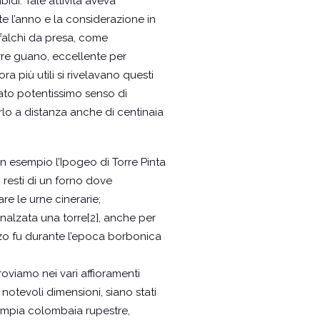
di. Tale attività aveva
te l’anno e la considerazione in
 falchi da presa, come
rre guano, eccellente per
a più utili si rivelavano questi
nato potentissimo senso di
lo a distanza anche di centinaia
un esempio l’Ipogeo di Torre Pinta
 resti di un forno dove
re le urne cinerarie;
nnalzata una torre[2], anche per
izzo fu durante l’epoca borbonica
roviamo nei vari affioramenti
i notevoli dimensioni, siano stati
n’ampia colombaia rupestre,