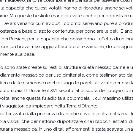
al medioevo, la torre colombaia era pensata per allevare columbi
 la capacità che questi volatili hanno di riprodursi anche sei vol
carne. Ma queste bestiole erano allevate anche per addestrare i
 ‘De ars venandi cum avibus’. I colombi servivano pure a produ
sostanza a base di azoto contenuta, per conciare le pelli. E ancor
 e dei Persiani, per la capacità che possiedono –effetto di un in
lo con un breve messaggio attaccato alle zampine, di consegnar
bilmente alla base.
o sono state create su resti di strutture di età messapica: ne è 
ediamento messapico per uso
cimiteriale, come testimoniato dai
ici e dalle numerose nicchie lungo le pareti utilizzate per ospita
olombaia[1]. Durante il XVII secolo, al di sopra dell’ipogeo fu i
 volta: anche questa fu adibita a colombaia, il cui massimo util
 viaggiatori da impiegare nella Terra d’Otranto.
ratterizzata dalla presenza di antiche cave di pietra calcarea, t
ra visibili, che permettono di ipotizzare che i blocchi estratti, d
muraria messapica. In uno di tali affioramenti è stata scavata u