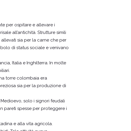
e per ospitare e allevare i
isale all’antichità.
Strutture simili
 allevati sia per la carne che per
bolo di status sociale e venivano
, Italia e Inghilterra. In molte
iari.
una torre colombaia era
preziosa sia per la produzione di
Medioevo, solo i signori feudali
on pareti spesse per proteggere i
tadina e alla vita agricola.